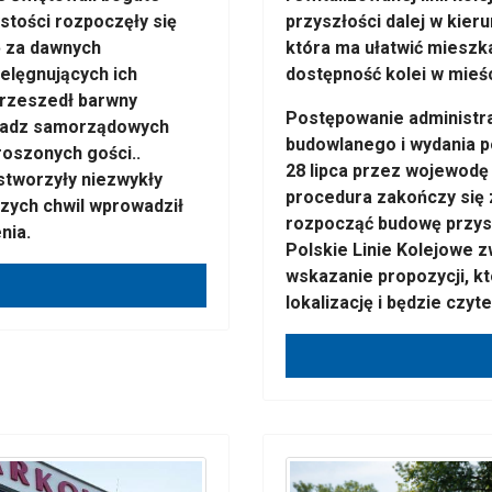
tości rozpoczęły się
przyszłości dalej w kieru
ę za dawnych
która ma ułatwić mieszk
elęgnujących ich
dostępność kolei w mieśc
 przeszedł barwny
Postępowanie administra
władz samorządowych
budowlanego i wydania 
roszonych gości..
28 lipca przez wojewodę 
stworzyły niezwykły
procedura zakończy się
szych chwil wprowadził
rozpocząć budowę przys
nia.
Polskie Linie Kolejowe z
wskazanie propozycji, kt
lokalizację i będzie czyt