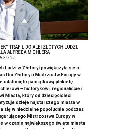
K” TRAFIŁ DO ALEI ZŁOTYCH LUDZI.
ŁA ALFREDA MICHLERA
026 17:30
h Ludzi w Złotoryi powiększyła się o
s Dni Złotoryi i Mistrzostw Europy w
ie odsłonięto pamiątkową plakietę
hlerowi – historykowi, regionaliście i
Miasta, który od dziesięcioleci
ryzuje dzieje najstarszego miasta w
a się w niedzielne popołudnie podczas
gurującego Mistrzostwa Europy w
ie w czasie największego święta miasta