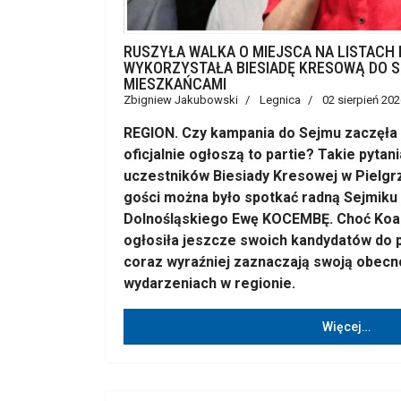
RUSZYŁA WALKA O MIEJSCA NA LISTACH
WYKORZYSTAŁA BIESIADĘ KRESOWĄ DO S
MIESZKAŃCAMI
Zbigniew Jakubowski
Legnica
02 sierpień 202
REGION. Czy kampania do Sejmu zaczęła s
oficjalnie ogłoszą to partie? Takie pytan
uczestników Biesiady Kresowej w Pielgr
gości można było spotkać radną Sejmik
Dolnośląskiego Ewę KOCEMBĘ. Choć Koal
ogłosiła jeszcze swoich kandydatów do p
coraz wyraźniej zaznaczają swoją obecn
wydarzeniach w regionie.
Więcej…