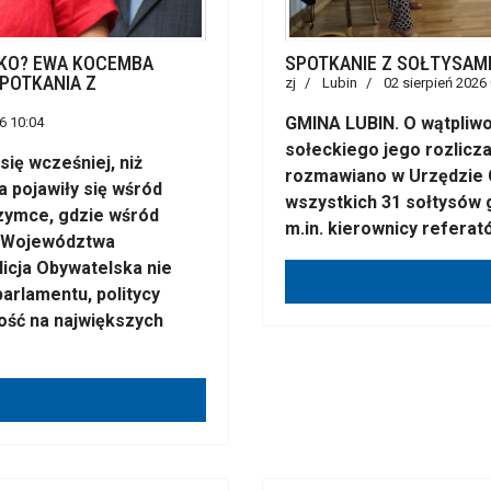
 KO? EWA KOCEMBA
SPOTKANIE Z SOŁTYSAM
POTKANIA Z
zj
Lubin
02 sierpień 2026
GMINA LUBIN. O wątpliwo
6 10:04
sołeckiego jego rozlicz
ię wcześniej, niż
rozmawiano w Urzędzie 
ia pojawiły się wśród
wszystkich 31 sołtysów g
zymce, gdzie wśród
m.in. kierownicy referat
u Województwa
icja Obywatelska nie
arlamentu, politycy
ość na największych