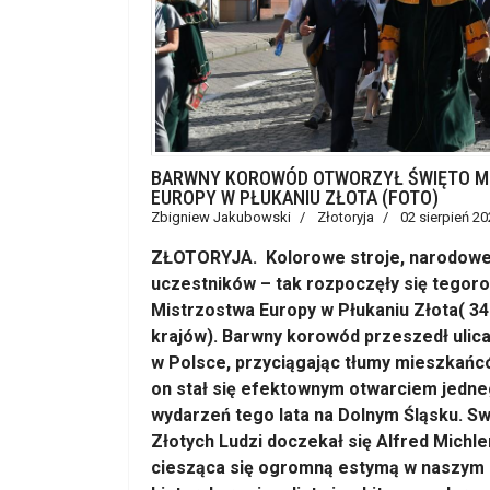
BARWNY KOROWÓD OTWORZYŁ ŚWIĘTO MI
EUROPY W PŁUKANIU ZŁOTA (FOTO)
Zbigniew Jakubowski
Złotoryja
02 sierpień 20
ZŁOTORYJA. Kolorowe stroje, narodowe f
uczestników – tak rozpoczęły się tegoro
Mistrzostwa Europy w Płukaniu Złota( 3
krajów). Barwny korowód przeszedł ulic
w Polsce, przyciągając tłumy mieszkańcó
on stał się efektownym otwarciem jedne
wydarzeń tego lata na Dolnym Śląsku. Sw
Złotych Ludzi doczekał się Alfred Michle
ciesząca się ogromną estymą w naszym m