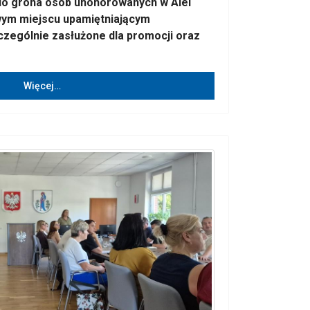
 do grona osób uhonorowanych w Alei
wym miejscu upamiętniającym
zególnie zasłużone dla promocji oraz
Więcej…