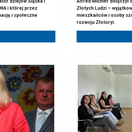
ator dziejów Śląska i
Alfred Michler dołączył
966 i której przez
Złotych Ludzi – wyjątko
pasję i społeczne
mieszkańców i osoby szc
rozwoju Złotoryi.