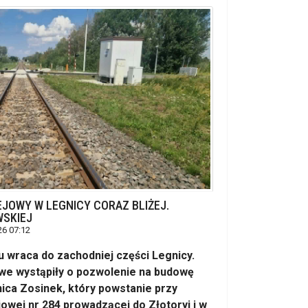
JOWY W LEGNICY CORAZ BLIŻEJ.
SKIEJ
26 07:12
u wraca do zachodniej części Legnicy.
owe wystąpiły o pozwolenie na budowę
ca Zosinek, który powstanie przy
ejowej nr 284 prowadzącej do Złotoryi i w