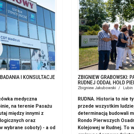
 BADANIA I KONSULTACJE
ZBIGNIEW GRABOWSKI: P
RUDNEJ ODDAŁ HOŁD PI
Zbigniew Jakubowski
Lubin
lacówka medyczna
RUDNA. Historia to nie t
inie, na terenie Pasażu
przede wszystkim ludzie,
taj między innymi z
determinacją budowali m
ologicznych oraz
Rondo Pierwszych Osadni
w wybrane soboty) - a od
Kolejowej w Rudnej. To w