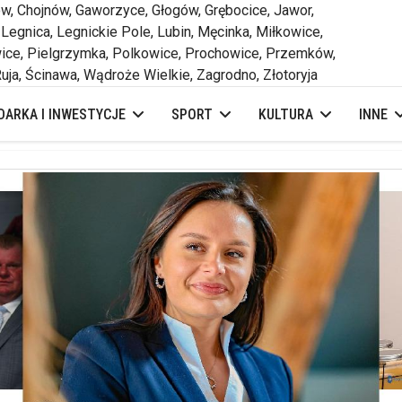
 Chojnów, Gaworzyce, Głogów, Grębocice, Jawor,
 Legnica, Legnickie Pole, Lubin, Męcinka, Miłkowice,
ce, Pielgrzymka, Polkowice, Prochowice, Przemków,
uja, Ścinawa, Wądroże Wielkie, Zagrodno, Złotoryja
ARKA I INWESTYCJE
SPORT
KULTURA
INNE