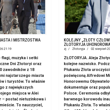
ASTA I MISTRZOSTWA
KOLEJNY „ZŁOTY CZŁOWIE
ZŁOTORYJA UHONOROWA
26 21:19
zj
Złotoryja
02 sierpień 2
lagi, muzyka i setki
ZŁOTORYJA. Aleja Złotyc
czne Dni Złotoryi oraz
kolejne nazwisko. Podcza
40 zawodników z 18
Płukaniu Złota uroczyśc
ami najstarszego miasta
poświęconą Alfredowi Mic
w i turystów. To właśnie
Honorowemu Obywatelowi 
go z największych
dokumentuje oraz popula
ojego miejsca w Alei
Polsce. Ceremonia odbył
r – postać nietuzinkowa i
barwnego korowodu inau
ieście. To nauczyciel,
Płukaniu Złota. To właśn