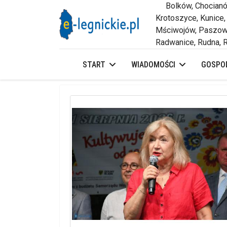
Bolków, Chocianów,
Krotoszyce, Kunice,
Mściwojów, Paszowi
Radwanice, Rudna, R
START
WIADOMOŚCI
GOSPOD