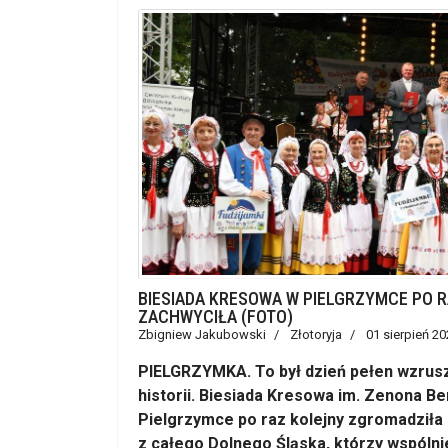
BIESIADA KRESOWA W PIELGRZYMCE PO 
ZACHWYCIŁA (FOTO)
Zbigniew Jakubowski
Złotoryja
01 sierpień 20
PIELGRZYMKA. To był dzień pełen wzrusz
historii. Biesiada Kresowa im. Zenona B
Pielgrzymce po raz kolejny zgromadziła
z całego Dolnego Śląska, którzy wspólni