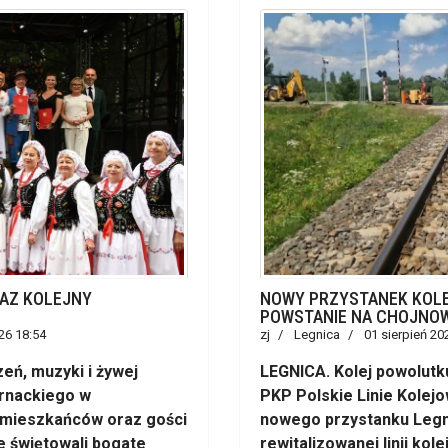
RAZ KOLEJNY
NOWY PRZYSTANEK KOLE
POWSTANIE NA CHOJNOW
26 18:54
zj
Legnica
01 sierpień 20
eń, muzyki i żywej
LEGNICA. Kolej powolutk
ernackiego w
PKP Polskie Linie Kolej
 mieszkańców oraz gości
nowego przystanku Legni
e świętowali bogate
rewitalizowanej linii kol