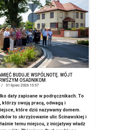
AMIĘĆ BUDUJE WSPÓLNOTĘ. WÓJT
ERWSZYM OSADNIKOM
31 lipiec 2026 15:57
ylko daty zapisane w podręcznikach. To
 którzy swoją pracą, odwagą i
iejsce, które dziś nazywamy domem.
ków to skrzyżowanie ulic Ścinawskiej i
łaśnie temu miejscu, z inicjatywy władz