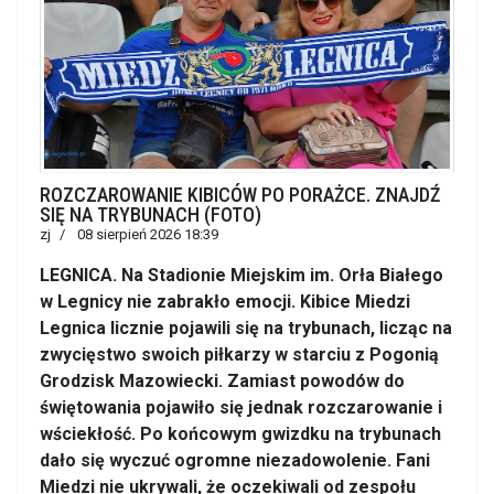
ROZCZAROWANIE KIBICÓW PO PORAŻCE. ZNAJDŹ
SIĘ NA TRYBUNACH (FOTO)
zj
08 sierpień 2026 18:39
LEGNICA. Na Stadionie Miejskim im. Orła Białego
w Legnicy nie zabrakło emocji. Kibice Miedzi
Legnica licznie pojawili się na trybunach, licząc na
zwycięstwo swoich piłkarzy w starciu z Pogonią
Grodzisk Mazowiecki. Zamiast powodów do
świętowania pojawiło się jednak rozczarowanie i
wściekłość. Po końcowym gwizdku na trybunach
dało się wyczuć ogromne niezadowolenie. Fani
Miedzi nie ukrywali, że oczekiwali od zespołu