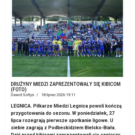
DRUŻYNY MIEDZI ZAPREZENTOWAŁY SIĘ KIBICOM
(FOTO)
Dawid Sołtys
18 lipiec 2026 19:11
LEGNICA. Piłkarze Miedzi Legnica powoli kończą
przygotowania do sezonu. W poniedziałek, 27
lipca rozegrają pierwsze spotkanie ligowe. U
siebie zagrają z Podbeskidziem Bielsko-Biała.
Dziś przed kibicami zaprezentowali się seniorzy,