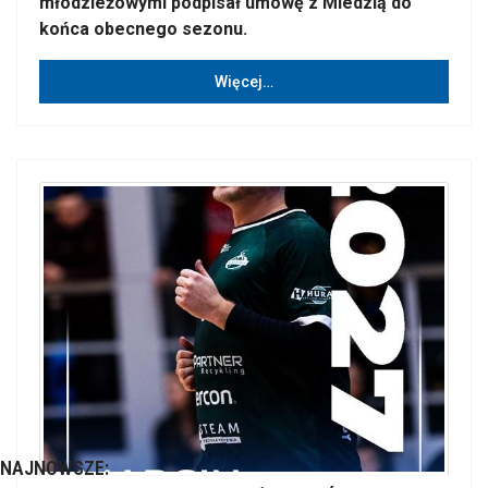
młodzieżowymi podpisał umowę z Miedzią do
końca obecnego sezonu.
Więcej…
NAJNOWSZE: