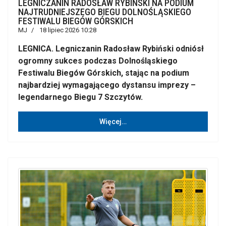
LEGNICZANIN RADOSŁAW RYBIŃSKI NA PODIUM
NAJTRUDNIEJSZEGO BIEGU DOLNOŚLĄSKIEGO
FESTIWALU BIEGÓW GÓRSKICH
MJ
18 lipiec 2026 10:28
LEGNICA. Legniczanin Radosław Rybiński odniósł
ogromny sukces podczas Dolnośląskiego
Festiwalu Biegów Górskich, stając na podium
najbardziej wymagającego dystansu imprezy –
legendarnego Biegu 7 Szczytów.
Więcej…