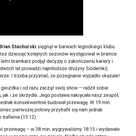
drian Stachurski
sięgnął w barwach legnickiego klubu
 przez dziesięć kolejnych sezonów występował w bramce
-letni bramkarz podjął decyzję o zakończeniu kariery i
 dwóch lat prowadzi najmłodsze drużyny Siódemki).
erze. I trzeba przyznać, że pożegnanie wypadło okazale!
gwizdka i od razu zaczął swój show – radził sobie
ła, jak i ze skrzydła. Jego postawa nakręcała nasz zespół,
o jednak konsekwentnie budował przewagę. W 19 min.
oniec pierwszej połowy przytrafił się nam jednak
 trafienia (13:12).
ć przewagę – w 38 min. wygrywaliśmy 18:15 i wydawało