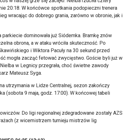
oś w naszej grze się zacięło. Nielba rzuciła cztery
nie 20:18. W końcówce spotkania podopieczni trenera
g wracając do dobrego grania, zarówno w obronie, jak i
na parkiecie dominowała już Siódemka. Bramkę znów
elna obrona, a w ataku wróciła skuteczność. Po
 Skawińskiego i Wiktora Pacuły na 30 sekund przed
ść mogła zacząć fetować zwycięstwo. Goście byli już w
 Nielba w Legnicy przegrała, choć świetne zawody
mkarz Mateusz Syga.
wna utrzymania w Lidze Centralnej, sezon zakończy
(sobota 9 maja, godz. 17:00). W końcowej tabeli
owiczów. Do ligi regionalnej zdegradowane zostały AZS
ażach (z wicemistrzem turnieju mistrzów lig