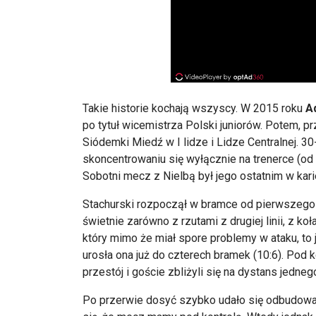
Takie historie kochają wszyscy. W 2015 roku
A
po tytuł wicemistrza Polski juniorów. Potem,
Siódemki Miedź w I lidze i Lidze Centralnej. 30
skoncentrowaniu się wyłącznie na trenerce (od
Sobotni mecz z Nielbą był jego ostatnim w kari
Stachurski rozpoczął w bramce od pierwszego 
świetnie zarówno z rzutami z drugiej linii, z ko
który mimo że miał spore problemy w ataku, t
urosła ona już do czterech bramek (10:6). Pod k
przestój i goście zbliżyli się na dystans jednego
Po przerwie dosyć szybko udało się odbudowa