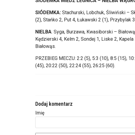
SIÓDEMKA MIEDŹ LEGNICA – NIELBA WĄGROW
SIÓDEMKA:
Stachurski, Lobchuk, Śliwiński – Sk
(2), Stańko 2, Put 4, Łukawski 2 (1), Przybylak 3
NIELBA
: Syga, Burzawa, Kwasiborski – Białowąs
Kędzierski 4, Kelm 2, Sondej 1, Liske 2, Kapela
Białowąs.
PRZEBIEG MECZU: 2:2 (5), 5:3 (10), 8:5 (15), 10:7
(45), 20:22 (50), 22:24 (55), 26:25 (60).
Dodaj komentarz
Imię