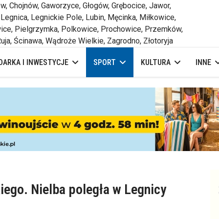
 Chojnów, Gaworzyce, Głogów, Grębocice, Jawor,
 Legnica, Legnickie Pole, Lubin, Męcinka, Miłkowice,
ce, Pielgrzymka, Polkowice, Prochowice, Przemków,
uja, Ścinawa, Wądroże Wielkie, Zagrodno, Złotoryja
ARKA I INWESTYCJE
SPORT
KULTURA
INNE
iego. Nielba poległa w Legnicy