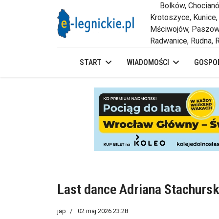
Bolków, Chocianów,
Krotoszyce, Kunice,
Mściwojów, Paszowi
Radwanice, Rudna, R
START
WIADOMOŚCI
GOSPOD
Last dance Adriana Stachursk
jap
02 maj 2026 23:28