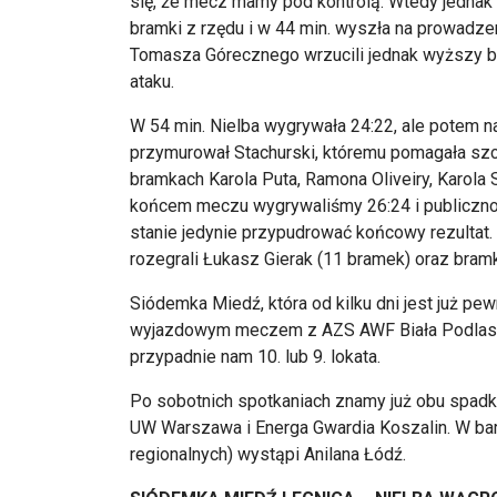
się, że mecz mamy pod kontrolą. Wtedy jednak c
bramki z rzędu i w 44 min. wyszła na prowadze
Tomasza Górecznego wrzucili jednak wyższy bie
ataku.
W 54 min. Nielba wygrywała 24:22, ale potem 
przymurował Stachurski, któremu pomagała szcz
bramkach Karola Puta, Ramona Oliveiry, Karola
końcem meczu wygrywaliśmy 26:24 i publiczno
stanie jedynie przypudrować końcowy rezultat.
rozegrali Łukasz Gierak (11 bramek) oraz bra
Siódemka Miedź, która od kilku dni jest już pe
wyjazdowym meczem z AZS AWF Biała Podlaska 
przypadnie nam 10. lub 9. lokata.
Po sobotnich spotkaniach znamy już obu spadk
UW Warszawa i Energa Gwardia Koszalin. W bar
regionalnych) wystąpi Anilana Łódź.