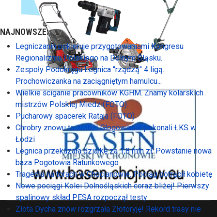
NAJNOWSZE:
Legniczanin pokieruje przygotowaniami Kongresu
Regionalizmu Polskiego na Dolnym Śląsku.
Zespoły Podokręgu Legnica "rządzą" 4 ligą.
Prochowiczanka na zaciągniętym hamulcu...
Wielkie ściganie pracowników KGHM. Znamy kolarskich
mistrzów Polskiej Miedzi(FOTO)
Pucharowy spacerek Rataja (FOTO)
Chrobry znowu to zrobił! Głogowianie pokonali ŁKS w
Łodzi
Legnica przekazała działkę za 1,8 mln zł. Powstanie nowa
baza Pogotowia Ratunkowego
Tragedia na torach w Chocianowie. Pociąg potrącił kobietę
Nowe pociągi Kolei Dolnośląskich coraz bliżej! Pierwszy
spalinowy skład PESA rozpoczął testy
Złota Dycha znów rozgrzała Złotoryję! Rekord trasy nie