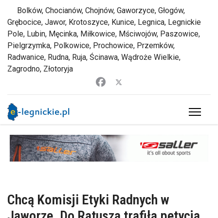
Bolków, Chocianów, Chojnów, Gaworzyce, Głogów,
Grębocice, Jawor, Krotoszyce, Kunice, Legnica, Legnickie
Pole, Lubin, Męcinka, Miłkowice, Mściwojów, Paszowice,
Pielgrzymka, Polkowice, Prochowice, Przemków,
Radwanice, Rudna, Ruja, Ścinawa, Wądroże Wielkie,
Zagrodno, Złotoryja
Chcą Komisji Etyki Radnych w
Jaworze. Do Ratusza trafiła petycja