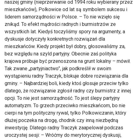
naszej gminy (nieprzerwanie od 1994 roku wybierany przez
mieszkańców), Polkowice od lat są symbolem sukcesu i
liderem samorządności w Polsce. – To nie wzięło się
znikąd. To efekt mądrości radnych i burmistrzów ze
wszystkich lat. Kiedyś toczyliśmy spory na argumenty, a
dyskusje dotyczyły konkretnych rozwiązań dla
mieszkańców. Kiedy projekt był dobry, głosowaliśmy za,
bez względu na szyld partyjny. Obecnie zaś polityka
krajowa próbuje być przenoszona na grunt lokalny – mówił.
Tak zwane „partyjniactwo”, jak podkreślił w swoim
wystąpieniu radny Traczyk, blokuje dobre rozwiązania dla
gminy. – Najbardziej boli, kiedy ktoś głosuje przeciw tylko
dlatego, że rozwiązanie zgłosił radny czy burmistrz z innej
opcji. To nie jest samorządność. To jest ślepy partyjny
automatyzm. To grzech przeciwko mieszkańcom, bo nie
cierpi na tym polityczny rywal, tylko Polkowiczanin, który
dłużej poczeka na drogę, chodnik czy inną niezbędną
inwestycję. Dlatego radny Traczyk zaapelował podczas
uroczystej sesji: – Wróćmy do merytorycznej dyskusji,