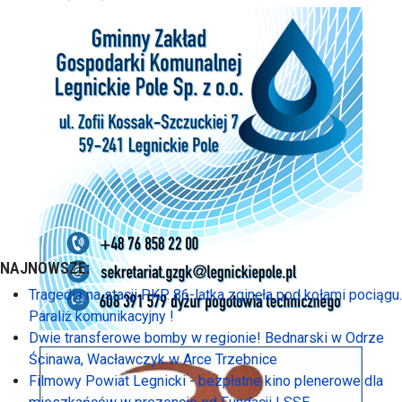
NAJNOWSZE:
Tragedia na stacji PKP. 86-latka zginęła pod kołami pociągu.
Paraliż komunikacyjny !
Dwie transferowe bomby w regionie! Bednarski w Odrze
Ścinawa, Wacławczyk w Arce Trzebnice
Filmowy Powiat Legnicki - bezpłatne kino plenerowe dla