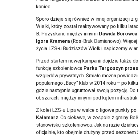
koniec.
Sporo dzieje się również w innej organizacji 
Wielki, który został reaktywowany po kilku latac
B. Pozyskano między innymi
Dawida Borowca
Igora Kramera
(Ros-Bruk Damianowo). Więcej na
życia LZS-u Budziszów Wielki, napiszemy w art
Przed startem nowej kampanii dojdzie także do 
funkcję szkoleniowca
Parku Targoszyn przes
względów prywatnych. Śmiało można powiedzie
popularnego „Bacy” klub w 2014 roku – po kilk
gdzie następnie ugruntował swoją pozycję. Do 
obszarach, między innymi pod kątem infrastrukt
Z kolei LZS-u Lipa w walce o ligowe punkty po
Kałamarz
. Co ciekawe, w zespole z gminy Bo
stanowisku szkoleniowca. Jak na razie działacz
oficjalnie, kto obejmie drużyny przed sezonem