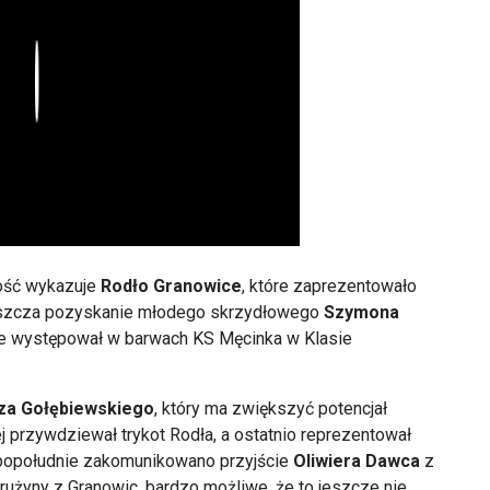
Play
ość wykazuje
Rodło Granowice
, które zaprezentowało
aszcza pozyskanie młodego skrzydłowego
Szymona
nie występował w barwach KS Męcinka w Klasie
za Gołębiewskiego
, który ma zwiększyć potencjał
 przywdziewał trykot Rodła, a ostatnio reprezentował
popołudnie zakomunikowano przyjście
Oliwiera Dawca
z
rużyny z Granowic, bardzo możliwe, że to jeszcze nie