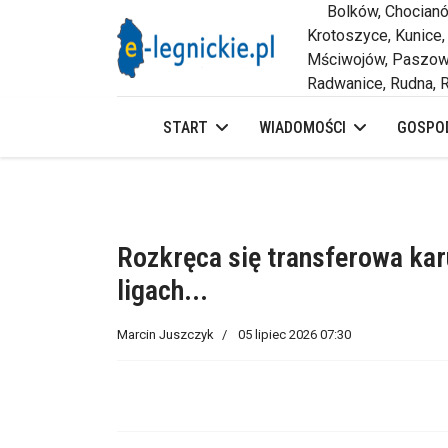
Bolków, Chocianów,
Krotoszyce, Kunice,
Mściwojów, Paszowi
Radwanice, Rudna, R
START
WIADOMOŚCI
GOSPOD
Rozkręca się transferowa kar
ligach...
Marcin Juszczyk
05 lipiec 2026 07:30