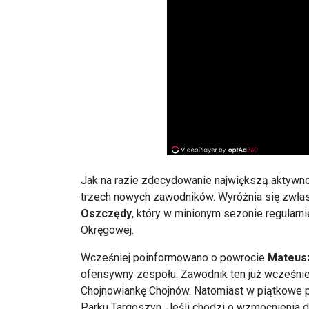
Jak na razie zdecydowanie największą aktywn
trzech nowych zawodników. Wyróżnia się zwł
Oszczędy
, który w minionym sezonie regular
Okręgowej.
Wcześniej poinformowano o powrocie
Mateus
ofensywny zespołu. Zawodnik ten już wcześniej
Chojnowiankę Chojnów. Natomiast w piątkowe 
Parku Targoszyn. Jeśli chodzi o wzmocnienia d