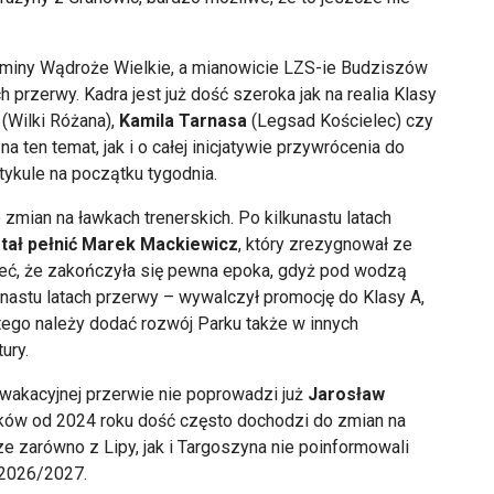
z gminy Wądroże Wielkie, a mianowicie LZS-ie Budziszów
h przerwy. Kadra jest już dość szeroka jak na realia Klasy
(Wilki Różana),
Kamila Tarnasa
(Legsad Kościelec) czy
 ten temat, jak i o całej inicjatywie przywrócenia do
ykule na początku tygodnia.
zmian na ławkach trenerskich. Po kilkunastu latach
tał pełnić Marek Mackiewicz
, który zrezygnował ze
ć, że zakończyła się pewna epoka, gdyż pod wodzą
unastu latach przerwy – wywalczył promocję do Klasy A,
tego należy dodać rozwój Parku także w innych
ury.
 wakacyjnej przerwie nie poprowadzi już
Jarosław
lków od 2024 roku dość często dochodzi do zmian na
e zarówno z Lipy, jak i Targoszyna nie poinformowali
 2026/2027.