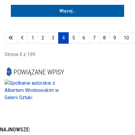
Więcej…
1
2
3
4
5
6
7
8
9
10
Strona 4 z 199
POWIĄZANE WPISY
NAJNOWSZE: