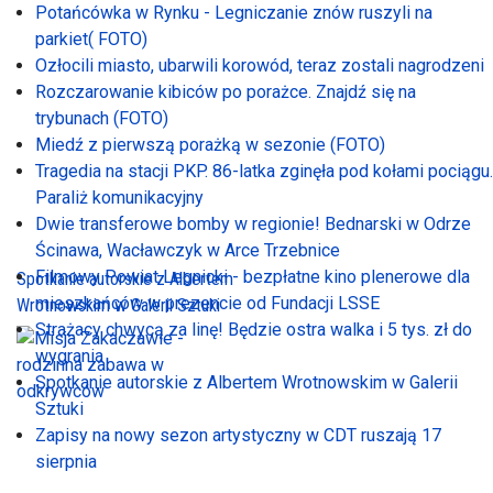
Potańcówka w Rynku - Legniczanie znów ruszyli na
parkiet( FOTO)
Ozłocili miasto, ubarwili korowód, teraz zostali nagrodzeni
Rozczarowanie kibiców po porażce. Znajdź się na
trybunach (FOTO)
Miedź z pierwszą porażką w sezonie (FOTO)
Tragedia na stacji PKP. 86-latka zginęła pod kołami pociągu.
Paraliż komunikacyjny
Dwie transferowe bomby w regionie! Bednarski w Odrze
Ścinawa, Wacławczyk w Arce Trzebnice
Filmowy Powiat Legnicki - bezpłatne kino plenerowe dla
Spotkanie autorskie z Albertem
mieszkańców w prezencie od Fundacji LSSE
Wrotnowskim w Galerii Sztuki
Strażacy chwycą za linę! Będzie ostra walka i 5 tys. zł do
wygrania
Spotkanie autorskie z Albertem Wrotnowskim w Galerii
Sztuki
Zapisy na nowy sezon artystyczny w CDT ruszają 17
sierpnia