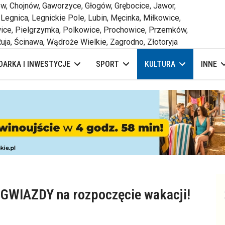
 Chojnów, Gaworzyce, Głogów, Grębocice, Jawor,
 Legnica, Legnickie Pole, Lubin, Męcinka, Miłkowice,
ce, Pielgrzymka, Polkowice, Prochowice, Przemków,
uja, Ścinawa, Wądroże Wielkie, Zagrodno, Złotoryja
ARKA I INWESTYCJE
SPORT
KULTURA
INNE
 i GWIAZDY na rozpoczęcie wakacji!