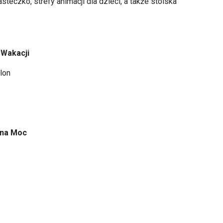
teczko, strefy animacji dla dzieci, a także stoiska
 Wakacji
lon
wna Moc