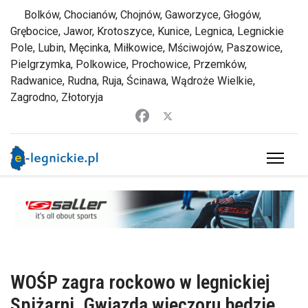
Bolków, Chocianów, Chojnów, Gaworzyce, Głogów,
Grębocice, Jawor, Krotoszyce, Kunice, Legnica, Legnickie
Pole, Lubin, Męcinka, Miłkowice, Mściwojów, Paszowice,
Pielgrzymka, Polkowice, Prochowice, Przemków,
Radwanice, Rudna, Ruja, Ścinawa, Wądroże Wielkie,
Zagrodno, Złotoryja
WOŚP zagra rockowo w legnickiej
Spiżarni. Gwiazdą wieczoru będzie