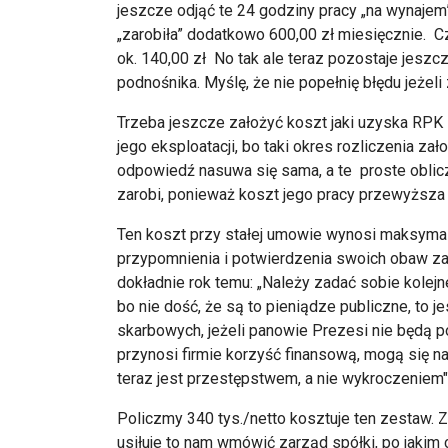
jeszcze odjąć te 24 godziny pracy „na wynajem”
„zarobiła” dodatkowo 600,00 zł miesięcznie. C
ok. 140,00 zł No tak ale teraz pozostaje jesz
podnośnika. Myślę, że nie popełnię błędu jeżeli
Trzeba jeszcze założyć koszt jaki uzyska RPK 
jego eksploatacji, bo taki okres rozliczenia zał
odpowiedź nasuwa się sama, a te proste oblicz
zarobi, ponieważ koszt jego pracy przewyższa 
Ten koszt przy stałej umowie wynosi maksymaln
przypomnienia i potwierdzenia swoich obaw z
dokładnie rok temu: „Należy zadać sobie kolej
bo nie dość, że są to pieniądze publiczne, to
skarbowych, jeżeli panowie Prezesi nie będą pot
przynosi firmie korzyść finansową, mogą się nar
teraz jest przestępstwem, a nie wykroczeniem"..
Policzmy 340 tys./netto kosztuje ten zestaw. Z
usiłuje to nam wmówić zarząd spółki, po jakim 