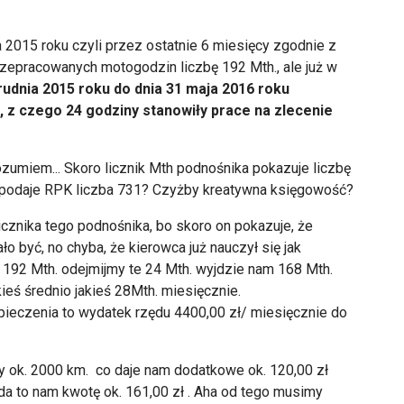
2015 roku czyli przez ostatnie 6 miesięcy zgodnie z
zepracowanych motogodzin liczbę 192 Mth., ale już w
udnia 2015 roku do dnia 31 maja 2016 roku
 z czego 24 godziny stanowiły prace na zlecenie
 rozumiem... Skoro licznik Mth podnośnika pokazuje liczbę
ak podaje RPK liczba 731? Czyżby kreatywna księgowość?
icznika tego podnośnika, bo skoro on pokazuje, że
o być, no chyba, że kierowca już nauczył się jak
ci 192 Mth. odejmijmy te 24 Mth. wyjdzie nam 168 Mth.
ieś średnio jakieś 28Mth. miesięcznie.
pieczenia to wydatek rzędu 4400,00 zł/ miesięcznie do
y ok. 2000 km. co daje nam dodatkowe ok. 120,00 zł
a to nam kwotę ok. 161,00 zł . Aha od tego musimy