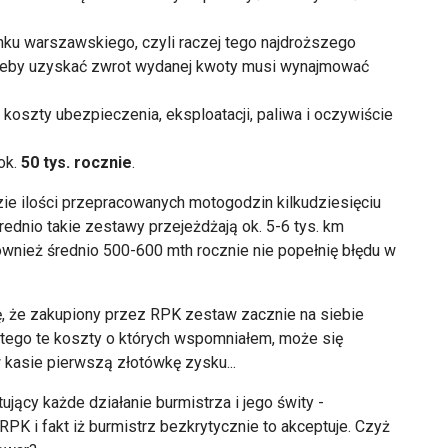
nku warszawskiego, czyli raczej tego najdroższego
 żeby uzyskać zwrot wydanej kwoty musi wynajmować
koszty ubezpieczenia, eksploatacji, paliwa i oczywiście
ok.
50 tys. rocznie
.
zie ilości przepracowanych motogodzin kilkudziesięciu
dnio takie zestawy przejeżdżają ok. 5-6 tys. km
również średnio 500-600 mth rocznie nie popełnię błędu w
ę, że zakupiony przez RPK zestaw zacznie na siebie
do tego te koszty o których wspomniałem, może się
 kasie pierwszą złotówkę zysku...
ujący każde działanie burmistrza i jego świty -
PK i fakt iż burmistrz bezkrytycznie to akceptuje. Czyż