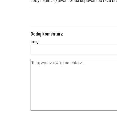
żeby napić się piwa trzeba kupować od razu b
Dodaj komentarz
Imię