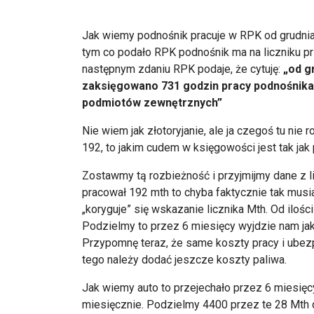
Jak wiemy podnośnik pracuje w RPK od grudnia 
tym co podało RPK podnośnik ma na liczniku pr
następnym zdaniu RPK podaje, że cytuję:
„od gr
zaksięgowano 731 godzin pracy podnośnika,
podmiotów zewnętrznych”
Nie wiem jak złotoryjanie, ale ja czegoś tu nie
192, to jakim cudem w księgowości jest tak j
Zostawmy tą rozbieżność i przyjmijmy dane z l
pracował 192 mth to chyba faktycznie tak musiał
„koryguje” się wskazanie licznika Mth. Od iloś
Podzielmy to przez 6 miesięcy wyjdzie nam jak
Przypomnę teraz, że same koszty pracy i ubez
tego należy dodać jeszcze koszty paliwa.
Jak wiemy auto to przejechało przez 6 miesięc
miesięcznie. Podzielmy 4400 przez te 28 Mth d