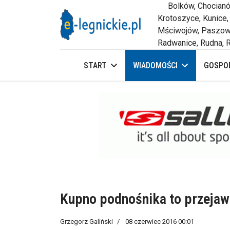
Bolków, Chocianów,
Krotoszyce, Kunice,
Mściwojów, Paszowi
Radwanice, Rudna, R
START
WIADOMOŚCI
GOSPOD
Kupno podnośnika to przejaw
Grzegorz Galiński
08 czerwiec 2016 00:01