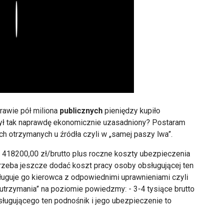
Play
rawie pół miliona
publicznych
pieniędzy kupiło
p był tak naprawdę ekonomicznie uzasadniony? Postaram
ch otrzymanych u źródła czyli w „samej paszy lwa”.
o 418200,00 zł/brutto plus roczne koszty ubezpieczenia
trzeba jeszcze dodać koszt pracy osoby obsługującej ten
ługuje go kierowca z odpowiednimi uprawnieniami czyli
„utrzymania” na poziomie powiedzmy: - 3-4 tysiące brutto
ługującego ten podnośnik i jego ubezpieczenie to