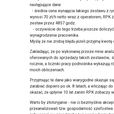
następujące dane:
- średnia cena wynajęcia takiego zestawu z ry
wynosi 70 zł/h netto wraz z operatorem, RPK
zestaw przez 4857 godz.
- oczywiście do tego trzeba jeszcze doliczyć 
wynagrodzenie pracownika.
Myślę że nie zrobię błędu jeżeli przyjmę kwotę 
Zakładając, że po wykonanej przeze mnie anali
oferowanych do sprzedaży takich zestawów, śre
rocznie, a liczniki pracy podnośnika wykazują 
moich obliczeniach.
Przyjmując te dane jako wiarygodne okazuje si
zarabiać dopiero po ok. 8 latach, a wliczając 
okazać, że upłynie 10 lat zanim RPK zobaczy w
Warto by złotoryjanie - nie ci bezmyślnie akcept
przeanalizowali tzw. gospodarność szefostwa R