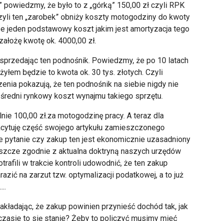
 powiedzmy, że było to z „górką” 150,00 zł czyli RPK
zyli ten „zarobek” obniży koszty motogodziny do kwoty
cze jeden podstawowy koszt jakim jest amortyzacja tego
 założę kwotę ok. 4000,00 zł.
sprzedając ten podnośnik. Powiedzmy, że po 10 latach
ożyłem będzie to kwota ok. 30 tys. złotych. Czyli
enia pokazują, że ten podnośnik na siebie nigdy nie
średni rynkowy koszt wynajmu takiego sprzętu.
ie 100,00 zł.za motogodzinę pracy. A teraz dla
acytuję część swojego artykułu zamieszczonego
ne pytanie czy zakup ten jest ekonomicznie uzasadniony
 jeszcze zgodnie z aktualna doktryną naszych urzędów
rafili w trakcie kontroli udowodnić, że ten zakup
azić na zarzut tzw. optymalizacji podatkowej, a to już
..
akładając, że zakup powinien przynieść dochód tak, jak
czasie to się stanie? Żeby to policzyć musimy mieć