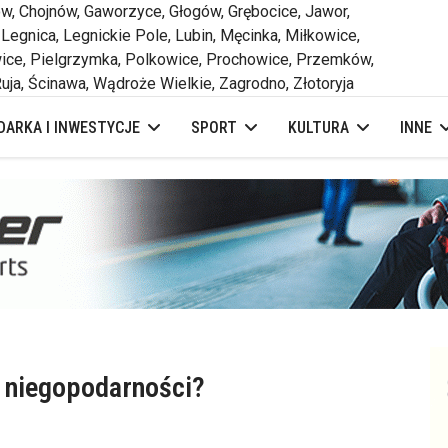
 Chojnów, Gaworzyce, Głogów, Grębocice, Jawor,
 Legnica, Legnickie Pole, Lubin, Męcinka, Miłkowice,
ce, Pielgrzymka, Polkowice, Prochowice, Przemków,
uja, Ścinawa, Wądroże Wielkie, Zagrodno, Złotoryja
ARKA I INWESTYCJE
SPORT
KULTURA
INNE
 niegopodarności?