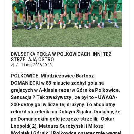
DWUSETKA PĘKŁA W POLKOWICACH. INNI TEŻ
STRZELAJĄ OSTRO
zj
11 maj 2026 10:13
POLKOWICE. Młodzieżowiec Bartosz
DOMANIECKI w 83 minucie zdobył gola na
grajacych w A-klasie rezerw Górnika Polkowice.
Sensacja ? Tak zważywszy , że był to - UWAGA-
200-setny gol w lidze tej drużyny. To absolutny
rekord strzelecki na Dolnym Śląsku. Dodajmy, że
po Domanieckim gole jeszcze strzelili: Oskar
Leopold( 2), Mateusz Surożyński i Miłosz
Woźniak i Górnik II Polkowice ostatecznie wygrał