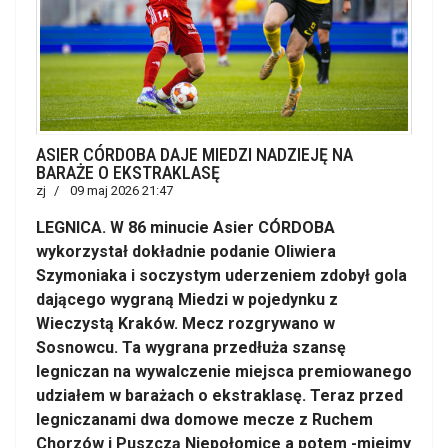
ASIER CÓRDOBA DAJE MIEDZI NADZIEJĘ NA
BARAŻE O EKSTRAKLASĘ
zj
09 maj 2026 21:47
LEGNICA. W 86 minucie Asier CÓRDOBA
wykorzystał dokładnie podanie Oliwiera
Szymoniaka i soczystym uderzeniem zdobył gola
dającego wygraną Miedzi w pojedynku z
Wieczystą Kraków. Mecz rozgrywano w
Sosnowcu. Ta wygrana przedłuża szansę
legniczan na wywalczenie miejsca premiowanego
udziałem w barażach o ekstraklasę. Teraz przed
legniczanami dwa domowe mecze z Ruchem
Chorzów i Puszczą Niepołomice a potem -miejmy