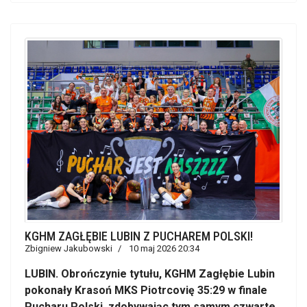
KGHM ZAGŁĘBIE LUBIN Z PUCHAREM POLSKI!
Zbigniew Jakubowski
10 maj 2026 20:34
LUBIN. Obrończynie tytułu, KGHM Zagłębie Lubin
pokonały Krasoń MKS Piotrcovię 35:29 w finale
Pucharu Polski, zdobywając tym samym czwarte