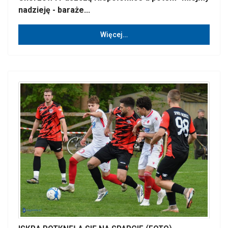
nadzieję - baraże...
Więcej…