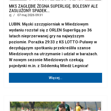
MKS ZAGŁĘBIE ŻEGNA SUPERLIGĘ. BOLESNY ALE
ZASŁUŻONY SPADEK...
zj
07 maj 2026 09:31
LUBIN. Męski szczypiorniak w Miedziowym
wydaniu rozstał się z ORLEN Superligą po 36
latach nieprzerwanej gry na najwyższym
poziomie. Porażka 29:33 z KS LOTTO-Puławy w
decydującym spotkaniu przekreśliła szanse
Miedziowych na utrzymanie i udział w barażach.
W nowym sezonie Miedziowych czekają
pojedynki m.in. z Siódemką Miedź Legnica!
Więcej…