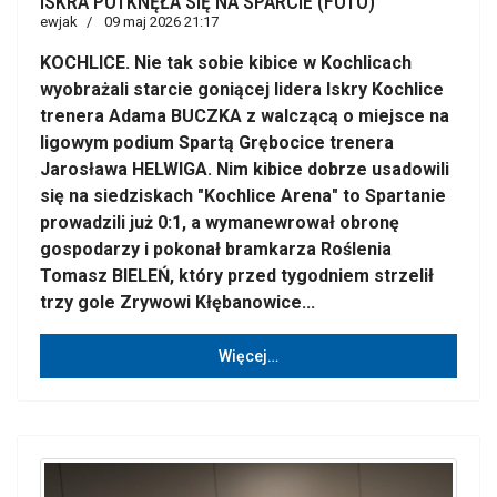
ISKRA POTKNĘŁA SIĘ NA SPARCIE (FOTO)
ewjak
09 maj 2026 21:17
KOCHLICE. Nie tak sobie kibice w Kochlicach
wyobrażali starcie goniącej lidera Iskry Kochlice
trenera Adama BUCZKA z walczącą o miejsce na
ligowym podium Spartą Grębocice trenera
Jarosława HELWIGA. Nim kibice dobrze usadowili
się na siedziskach "Kochlice Arena" to Spartanie
prowadzili już 0:1, a wymanewrował obronę
gospodarzy i pokonał bramkarza Roślenia
Tomasz BIELEŃ, który przed tygodniem strzelił
trzy gole Zrywowi Kłębanowice...
Więcej…