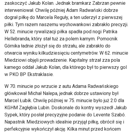
zaskoczyć Jakub Kolan. Jednak bramkarz Zabrzan pewnie
interweniował. Chwilę później Adam Radwański dobrze
dograł piłkę do Marcela Reguły, a ten uderzył z pierwszej
piłki. Tym razem naszemu wychowankowi zabrakło precyzji.
W 52. minucie rywalizacji piłka spadła pod nogi Patrika
Hellebranda, który stał tuż za polem karnym. Pomocnik
Górnika ładnie złożył się do strzału, ale zabrakło do
otwarcia wyniku kilkudziesięciu centymetrów. W 62. minucie
Miedziowi objęli prowadzenie. Kapitalny strzał zza pola
karnego oddał Jakub Kolan, dla którego był to pierwszy gol
w PKO BP Ekstraklasie.
W 70. minucie po wrzucie z autu Adama Radwańskiego
główkował Michał Nalepa, jednak dobrze ustawiony był
Marcel Łubik. Chwilę później w 75. minucie było już 2:0 dla
KGHM Zagłębia Lubin. Doskonale do kontry wyszedł Jakub
Sypek, który posłał precyzyjne podanie do Levente Szabó.
Napastnik Miedziowych idealnie przyjął piłkę, obrócił się i
perfekcyjnie wykończył akcję. Kilka minut przed końcem