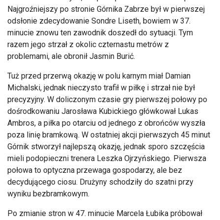
Najgroźniejszy po stronie Górnika Zabrze był w pierwszej
odsłonie zdecydowanie Sondre Liseth, bowiem w 37.
minucie znowu ten zawodnik doszedł do sytuacji. Tym
razem jego strzał z okolic czternastu metrów z
problemami, ale obronił Jasmin Burić.
Tuż przed przerwą okazję w polu karnym miał Damian
Michalski, jednak nieczysto trafił w piłkę i strzał nie był
precyzyjny. W doliczonym czasie gry pierwszej połowy po
dośrodkowaniu Jarosława Kubickiego główkował Lukas
Ambros, a piłka po otarciu od jednego z obrońców wyszła
poza linię bramkową. W ostatniej akcji pierwszych 45 minut
Górnik stworzył najlepszą okazję, jednak sporo szczęścia
mieli podopieczni trenera Leszka Ojrzyńskiego. Pierwsza
połowa to optyczna przewaga gospodarzy, ale bez
decydującego ciosu. Drużyny schodziły do szatni przy
wyniku bezbramkowym.
Po zmianie stron w 47. minucie Marcela Łubika próbował