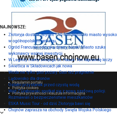
NAJNOWSZE:
Złotoryja dostała „Brylant”! 10 firm wyniosło miasto wysoko
w ogólnopolskim rankingu
Ogród Francuski odzyska dawny blask! Miasto szuka
wykonawcy ważnej inwestycji
W Legnicy mamy swojego Dr. Hausa. Ten naprawdę leczy
Świetlica w Składowicach jak nowa
Woda nie tylko gasi pożary. Gasi też pragnienie
Lądowisko dla dronów
Regulamin portalu
Ostatni przystanek przed czystą wodą
Polityka cookies
Wójt Z.Grabowski spotkał się z nową szefową policji.
Polityka prywatności i klauzula informacyjna
Rozmawiali o bezpieczeństwie mieszkańców
ESKA Music Tour - od dziś Złotoryja bawi się
Chojnów zaprasza na obchody Święta Wojska Polskiego