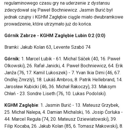
regulaminowego czasu gry na uderzenie z dystansu
zdecydował się Paweł Bochniewicz. Jasmin Burić był
jednak czujny i KGHM Zagłębie ciągle miało dwubramkowe
prowadzenie, które utrzymało już do końca.
Górnik Zabrze - KGHM Zagłębie Lubin 0:2 (0:0)
Bramki: Jakub Kolan 63, Levente Szabó 74
Górnik:
1. Marcel Łubik - 61. Michal Sáček (40, 16. Paweł
Olkowski), 26. Rafał Janicki, 4. Paweł Bochniewicz, 64. Erik
Janža (76, 17. Kamil Lukoszek) - 7. Yvan Ikia Dimi (46, 67.
Ondřej Zmrzlý), 18. Lukáš Ambros, 8. Patrik Hellebrand, 14.
Jarosław Kubicki (46, 36. Michał Rakoczy), 33. Maksym
Chłań - 23. Sondre Liseth (76, 10. Lukas Podolski).
KGHM Zagłębie
: 1. Jasmin Burić - 13. Mateusz Grzybek,
25. Michał Nalepa, 4. Damian Michalski, 16. Josip Ćorluka -
44. Marcel Reguła (74, 20. Mateusz Dziewiatowski), 39.
Filip Kocaba, 26. Jakub Kolan (85, 6. Tomasz Makowski), 8.