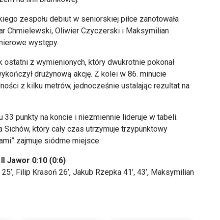
iego zespołu debiut w seniorskiej piłce zanotowała
ar Chmielewski, Oliwier Czyczerski i Maksymilian
emierowe występy.
 ostatni z wymienionych, który dwukrotnie pokonał
ykończył drużynową akcję. Z kolei w 86. minucie
ości z kilku metrów, jednocześnie ustalając rezultat na
3 punkty na koncie i niezmiennie lideruje w tabeli.
 Sichów, który cały czas utrzymuje trzypunktowy
ami” zajmuje siódme miejsce.
I Jawor 0:10 (0:6)
a 25’, Filip Krasoń 26’, Jakub Rzepka 41’, 43’, Maksymilian