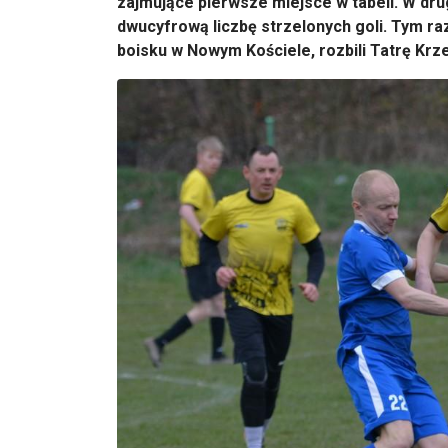
zajmujące pierwsze miejsce w tabeli. W dr
dwucyfrową liczbę strzelonych goli. Tym raz
boisku w Nowym Kościele, rozbili Tatrę Krz