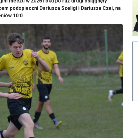
ugim meczu w 2026 roku po raz drugi osiągnęły
em podopieczni Dariusza Szeligi i Dariusza Czai, na
eniów 10:0.