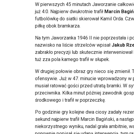
W pierwszych 45 minutach Jaworzanie całkowic
już 4:0. Najpierw dwukrotnie trafił
Marcin Bagiń
futbolówkę do siatki skierował Kamil Orda. Czwar
piłkę obok bramkarza.
Na tym Jaworzanka 1946 II nie poprzestała i p
nazwisko na liście strzelców wpisał
Jakub Rz
zabrakło precyzji lub skutecznie interweniował
tuż zza pola karnego trafił w słupek.
W drugiej połowie obraz gry nieco się zmienił.
ofensywie. Już w 47. minucie wprowadzony w 
musiał ratować gości przed utratą bramki. W s
przeciwnika. Kilka minut później zawodnik gosp
środkowego i trafił w poprzeczkę.
Po godzinie gry kolejne dwa ciosy zadały reze
sekund najpierw trafił Marcin Bagiński, a nastę
niekorzystnego wyniku, nadal grała ambitnie, 
ponownie popisał się udaną interwencją, tym ra