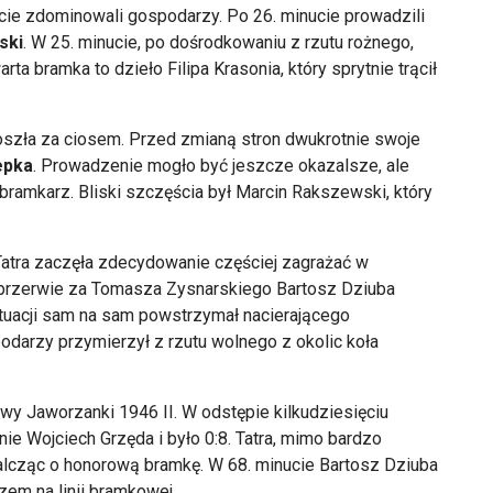
ie zdominowali gospodarzy. Po 26. minucie prowadzili
ski
. W 25. minucie, po dośrodkowaniu z rzutu rożnego,
ta bramka to dzieło Filipa Krasonia, który sprytnie trącił
oszła za ciosem. Przed zmianą stron dwukrotnie swoje
epka
. Prowadzenie mogło być jeszcze okazalsze, ale
 bramkarz. Bliski szczęścia był Marcin Rakszewski, który
 Tatra zaczęła zdecydowanie częściej zagrażać w
przerwie za Tomasza Zysnarskiego Bartosz Dziuba
ytuacji sam na sam powstrzymał nacierającego
odarzy przymierzył z rzutu wolnego z okolic koła
rwy Jaworzanki 1946 II. W odstępie kilkudziesięciu
pnie Wojciech Grzęda i było 0:8. Tatra, mimo bardzo
walcząc o honorową bramkę. W 68. minucie Bartosz Dziuba
zem na linii bramkowej.