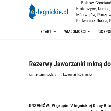
Bolków, Chocianów,
Krotoszyce, Kunice,
Mściwojów, Paszowi
Radwanice, Rudna, R
START
WIADOMOŚCI
GOSPOD
Rezerwy Jaworzanki mkną do
Marcin Juszczyk
12 kwiecień 2026 18:22
KRZENIÓW. W grupie IV legnickiej Klasy B t