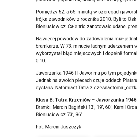
Pomiędzy 62. a 65. minutą w szeregach jaworsk
trójka zawodników z rocznika 2010. Byli to Osk
Bieniusiewicz. Całe trio zanotowało udane, pr
Najwięcej powodów do zadowolenia miał jednak
bramkarza. W 73. minucie ładnym uderzeniem w
wykorzystał błąd miejscowych i dopełnił formaln
0:10.
Jaworzanka 1946 II Jawor ma po tym pojedynku 3
Jednak na swoich plecach czuje oddech Platana
dystans. Natomiast Tatra z szesnastoma „oczk
Klasa B: Tatra Krzeniów – Jaworzanka 1946 I
Bramki: Marcin Bagiński 13’, 19’, 60’, Kamil Ord
Bieniusiewicz 73’, 86’
Fot. Marcin Juszczyk