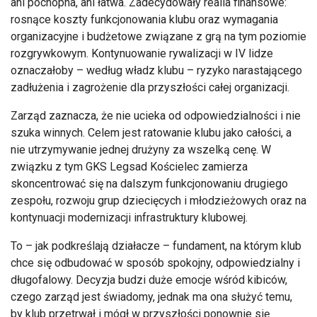
ani pochopna, ani łatwa. Zadecydowały realia finansowe:
rosnące koszty funkcjonowania klubu oraz wymagania
organizacyjne i budżetowe związane z grą na tym poziomie
rozgrywkowym. Kontynuowanie rywalizacji w IV lidze
oznaczałoby – według władz klubu – ryzyko narastającego
zadłużenia i zagrożenie dla przyszłości całej organizacji.
Zarząd zaznacza, że nie ucieka od odpowiedzialności i nie
szuka winnych. Celem jest ratowanie klubu jako całości, a
nie utrzymywanie jednej drużyny za wszelką cenę. W
związku z tym GKS Legsad Kościelec zamierza
skoncentrować się na dalszym funkcjonowaniu drugiego
zespołu, rozwoju grup dziecięcych i młodzieżowych oraz na
kontynuacji modernizacji infrastruktury klubowej.
To – jak podkreślają działacze – fundament, na którym klub
chce się odbudować w sposób spokojny, odpowiedzialny i
długofalowy. Decyzja budzi duże emocje wśród kibiców,
czego zarząd jest świadomy, jednak ma ona służyć temu,
by klub przetrwał i mógł w przyszłości ponownie się