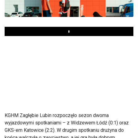
Play
KGHM Zagłębie Lubin rozpoczęło sezon dwoma
wyjazdowymi spotkaniami
– z Widzewem
Ł
ód
ź (0:1) oraz
GKS-em Katowice (2:2). W drugim spotkaniu drużyna do
końca walczyła o zwycięstwo, a jej gra była dobrym