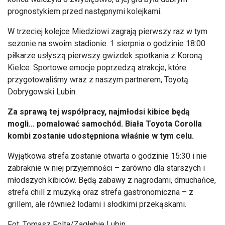
prognostykiem przed następnymi kolejkami.
W trzeciej kolejce Miedziowi zagrają pierwszy raz w tym
sezonie na swoim stadionie. 1 sierpnia o godzinie 18:00
piłkarze usłyszą pierwszy gwizdek spotkania z Koroną
Kielce. Sportowe emocje poprzedzą atrakcje, kt
óre
przygotowali
śmy wraz z naszym partnerem, Toyotą
Dobrygowski
Lubin.
Za sprawą tej wsp
ó
łpracy, najmłodsi kibice będą
mogli... pomalować samoch
ód. Bia
ła Toyota Corolla
kombi zostanie udostępniona właśnie w tym celu.
Wyjątkowa strefa zostanie otwarta o godzinie 15:30 i nie
zabraknie w niej przyjemności
– zar
ówno dla starszych i
m
łodszych kibic
ów. B
ędą zabawy z nagrodami,
dmuchańce
,
strefa chill z muzyką oraz strefa gastronomiczna
– z
grillem, ale r
ównie
ż lodami i słodkimi przekąskami.
Fot. Tomasz Folta/Zagłębie Lubin