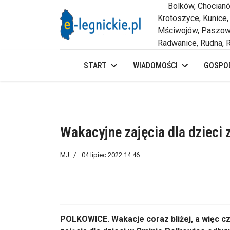
Bolków, Chocianów,
Krotoszyce, Kunice,
Mściwojów, Paszowi
Radwanice, Rudna, R
START
WIADOMOŚCI
GOSPOD
Wakacyjne zajęcia dla dzieci
MJ
04 lipiec 2022 14:46
POLKOWICE. Wakacje coraz bliżej, a więc c