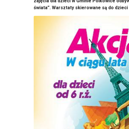
zajęcia dla dzieci w Gminie Polkowice odby
świata”. Warsztaty skierowane są do dzieci 