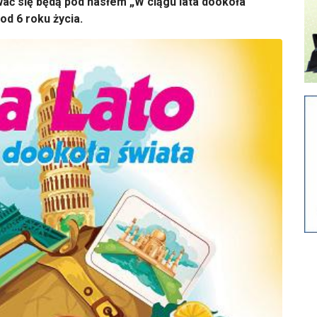
wać się będą pod hasłem „W ciągu lata dookoła
od 6 roku życia.