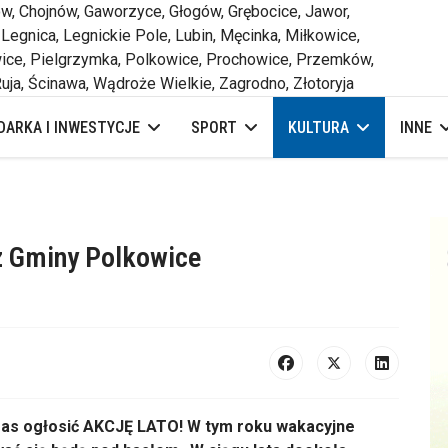
 Chojnów, Gaworzyce, Głogów, Grębocice, Jawor,
 Legnica, Legnickie Pole, Lubin, Męcinka, Miłkowice,
ce, Pielgrzymka, Polkowice, Prochowice, Przemków,
uja, Ścinawa, Wądroże Wielkie, Zagrodno, Złotoryja
ARKA I INWESTYCJE
SPORT
KULTURA
INNE
 z Gminy Polkowice
zas ogłosić AKCJĘ LATO! W tym roku wakacyjne