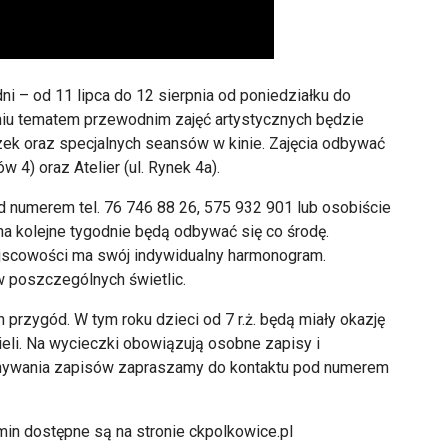
i – od 11 lipca do 12 sierpnia od poniedziałku do
niu tematem przewodnim zajęć artystycznych będzie
zek oraz specjalnych seansów w kinie. Zajęcia odbywać
w 4) oraz Atelier (ul. Rynek 4a).
od numerem tel. 76 746 88 26, 575 932 901 lub osobiście
 na kolejne tygodnie będą odbywać się co środę.
iejscowości ma swój indywidualny harmonogram.
w poszczególnych świetlic.
przygód. W tym roku dzieci od 7 r.ż. będą miały okazję
eli. Na wycieczki obowiązują osobne zapisy i
onywania zapisów zapraszamy do kontaktu pod numerem
n dostępne są na stronie ckpolkowice.pl