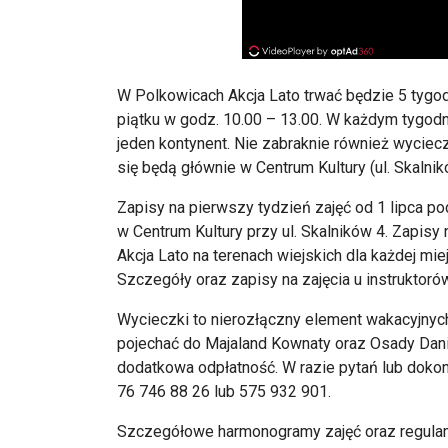
W Polkowicach Akcja Lato trwać będzie 5 tygodn
piątku w godz. 10.00 – 13.00. W każdym tygod
jeden kontynent. Nie zabraknie również wyciec
się będą głównie w Centrum Kultury (ul. Skalnikó
Zapisy na pierwszy tydzień zajęć od 1 lipca p
w Centrum Kultury przy ul. Skalników 4. Zapisy
Akcja Lato na terenach wiejskich dla każdej m
Szczegóły oraz zapisy na zajęcia u instruktoró
Wycieczki to nierozłączny element wakacyjnych 
pojechać do Majaland Kownaty oraz Osady Dani
dodatkowa odpłatność. W razie pytań lub dok
76 746 88 26 lub 575 932 901.
Szczegółowe harmonogramy zajęć oraz regulami