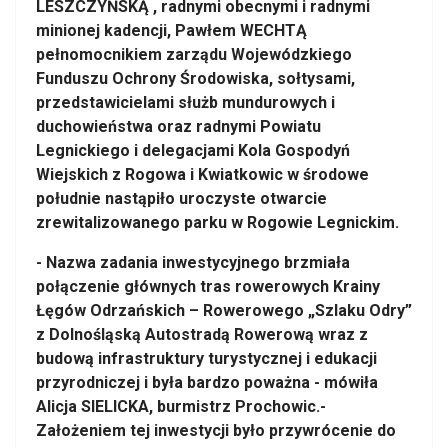
LESZCZYŃSKĄ , radnymi obecnymi i radnymi
minionej kadencji, Pawłem WECHTĄ
pełnomocnikiem zarządu Wojewódzkiego
Funduszu Ochrony Środowiska, sołtysami,
przedstawicielami służb mundurowych i
duchowieństwa oraz radnymi Powiatu
Legnickiego i delegacjami Kola Gospodyń
Wiejskich z Rogowa i Kwiatkowic w środowe
południe nastąpiło uroczyste otwarcie
zrewitalizowanego parku w Rogowie Legnickim.
- Nazwa zadania inwestycyjnego brzmiała
połączenie głównych tras rowerowych Krainy
Łęgów Odrzańskich – Rowerowego „Szlaku Odry”
z Dolnośląską Autostradą Rowerową wraz z
budową infrastruktury turystycznej i edukacji
przyrodniczej i była bardzo poważna - mówiła
Alicja SIELICKA, burmistrz Prochowic.-
Założeniem tej inwestycji było przywrócenie do