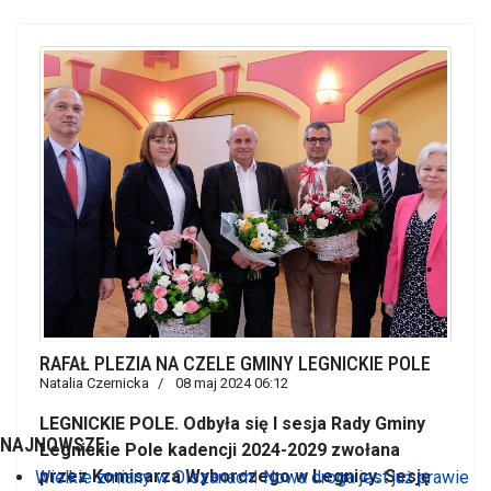
RAFAŁ PLEZIA NA CZELE GMINY LEGNICKIE POLE
Natalia Czernicka
08 maj 2024 06:12
LEGNICKIE POLE. Odbyła się I sesja Rady Gminy
NAJNOWSZE:
Legnickie Pole kadencji 2024-2029 zwołana
przez Komisarza Wyborczego w Legnicy. Sesję
Wielkie zmiany w Olszanach! Nowa droga jest już prawie