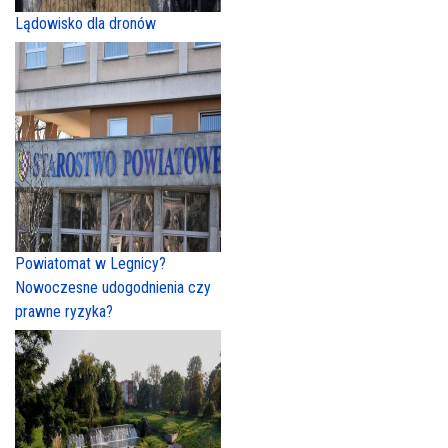
Lądowisko dla dronów
Powiatomat w Legnicy?
Nowoczesne udogodnienia czy
prawne ryzyka?