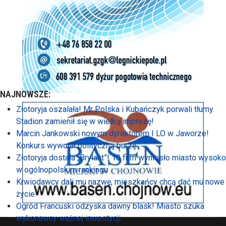
NAJNOWSZE:
Złotoryja oszalała! Mr Polska i Kubańczyk porwali tłumy.
Stadion zamienił się w wielką imprezę!
Marcin Jankowski nowym dyrektorem I LO w Jaworze!
Konkurs wywołał polityczną burzę
Złotoryja dostała „Brylant”! 10 firm wyniosło miasto wysoko
w ogólnopolskim rankingu
Krwiodawcy dali mu nazwę, mieszkańcy chcą dać mu nowe
życie
Ogród Francuski odzyska dawny blask! Miasto szuka
wykonawcy ważnej inwestycji