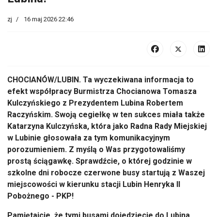
zj
16 maj 2026 22:46
CHOCIANÓW/LUBIN. Ta wyczekiwana informacja to
efekt współpracy Burmistrza Chocianowa Tomasza
Kulczyńskiego z Prezydentem Lubina Robertem
Raczyńskim. Swoją cegiełkę w ten sukces miała także
Katarzyna Kulczyńska, która jako Radna Rady Miejskiej
w Lubinie głosowała za tym komunikacyjnym
porozumieniem. ​Z myślą o Was przygotowaliśmy
prostą ściągawkę. Sprawdźcie, o której godzinie w
szkolne dni robocze czerwone busy startują z Waszej
miejscowości w kierunku stacji Lubin Henryka II
Pobożnego - PKP!
Pamiętajcie, że tymi busami dojedziecie do Lubina