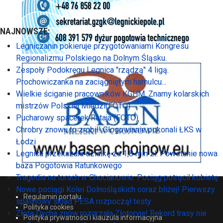
NAJNOWSZE:
Legniczanin pokieruje przygotowaniami Kongresu
Regionalizmu Polskiego na Dolnym Śląsku.
Zespoły Podokręgu Legnica "rządzą" 4 ligą.
Prochowiczanka na zaciągniętym hamulcu...
Wielkie ściganie pracowników KGHM. Znamy kolarskich
mistrzów Polskiej Miedzi(FOTO)
Pucharowy spacerek Rataja (FOTO)
Chrobry znowu to zrobił! Głogowianie pokonali ŁKS w
Łodzi
Legnica przekazała działkę za 1,8 mln zł. Powstanie nowa
baza Pogotowia Ratunkowego
Tragedia na torach w Chocianowie. Pociąg potrącił kobietę
Nowe pociągi Kolei Dolnośląskich coraz bliżej! Pierwszy
Regulamin portalu
spalinowy skład PESA rozpoczął testy
Polityka cookies
Złota Dycha znów rozgrzała Złotoryję! Rekord trasy nie
Polityka prywatności i klauzula informacyjna