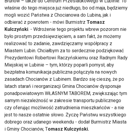
Brunów – także do Centrum Przesiadkowego w Lubinie. To
właśnie do tego miejsca już niedługo, bo od maja, będziemy
mogli wozić Państwa z Chocianowa do Lubina, jak i
odbierać z powrotem - mówi Burmistrz
Tomasz
Kulczyński
. - Wdrożenie tego projektu wbrew pozorom nie
było prostym przedsięwzięciem, a sam fakt, że możemy
realizować to zadanie, zawdzięczamy współpracy z
Miastem Lubin. Chciałbym za to serdecznie podziękować
Prezydentowi Robertowi Raczyńskiemu oraz Radnym Rady
Miejskiej w Lubinie – tym, którzy poparli pomysł, aby
bezpłatna komunikacja publiczna połączyła na nowych
zasadach Chocianów z Lubinem. Bardzo się cieszę, że po
latach starań i reorganizacji Gmina Chocianów dysponuje
ponadpowiatowym WŁASNYM TABOREM, zwiększając tym
samym niezależność w zakresie transportu publicznego
czy oferując możliwość zatrudnienia mieszkańców - a nie
jest to nasze ostatnie słowo. Życzę Państwu wszystkiego
dobrego oraz udanego weekendu - dodał Burmistrz Miasta
i Gminy Chocianów, T
omasz Kulczyński.