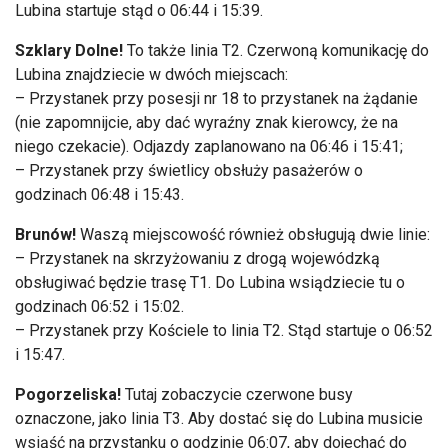
Lubina startuje stąd o 06:44 i 15:39.
Szklary Dolne!
To także linia T2. Czerwoną komunikację do
Lubina znajdziecie w dwóch miejscach:
– Przystanek przy posesji nr 18 to przystanek na żądanie
(nie zapomnijcie, aby dać wyraźny znak kierowcy, że na
niego czekacie). Odjazdy zaplanowano na 06:46 i 15:41;
– Przystanek przy świetlicy obsłuży pasażerów o
godzinach 06:48 i 15:43.
Brunów!
Waszą miejscowość również obsługują dwie linie:
– Przystanek na skrzyżowaniu z drogą wojewódzką
obsługiwać będzie trasę T1. Do Lubina wsiądziecie tu o
godzinach 06:52 i 15:02.
– Przystanek przy Kościele to linia T2. Stąd startuje o 06:52
i 15:47.
Pogorzeliska!
Tutaj zobaczycie czerwone busy
oznaczone, jako linia T3. Aby dostać się do Lubina musicie
wsiąść na przystanku o godzinie 06:07, aby dojechać do