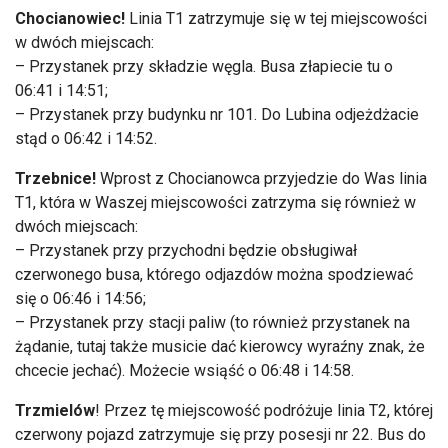
Chocianowiec!
Linia T1 zatrzymuje się w tej miejscowości
w dwóch miejscach:
– Przystanek przy ​składzie węgla. Busa złapiecie tu o
06:41 i 14:51;
– Przystanek przy budynku nr 101. Do Lubina odjeżdżacie
stąd o 06:42 i 14:52.
Trzebnice!
Wprost z Chocianowca przyjedzie do Was linia
T1, która w Waszej miejscowości zatrzyma się również w
dwóch miejscach:
– Przystanek przy przychodni będzie obsługiwał
czerwonego busa, którego odjazdów można spodziewać
się o 06:46 i 14:56;
– Przystanek przy stacji paliw (to również przystanek na
żądanie, tutaj także musicie dać kierowcy wyraźny znak, że
chcecie jechać). Możecie wsiąść o 06:48 i 14:58.
Trzmielów
! Przez tę miejscowość podróżuje linia T2, której
czerwony pojazd zatrzymuje się przy posesji nr 22. Bus do