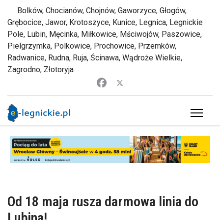
Bolków, Chocianów, Chojnów, Gaworzyce, Głogów,
Grębocice, Jawor, Krotoszyce, Kunice, Legnica, Legnickie
Pole, Lubin, Męcinka, Miłkowice, Mściwojów, Paszowice,
Pielgrzymka, Polkowice, Prochowice, Przemków,
Radwanice, Rudna, Ruja, Ścinawa, Wądroże Wielkie,
Zagrodno, Złotoryja
Od 18 maja rusza darmowa linia do
Lubina!