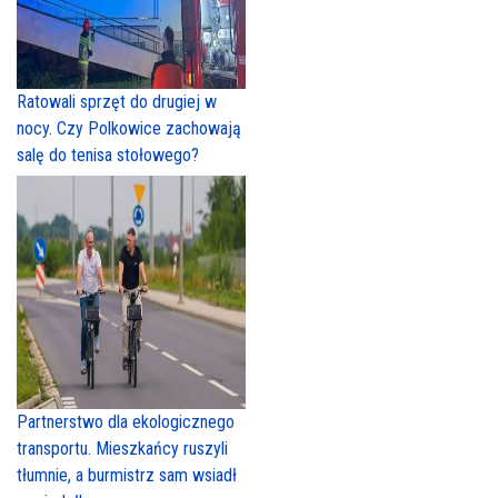
Ratowali sprzęt do drugiej w
nocy. Czy Polkowice zachowają
salę do tenisa stołowego?
Partnerstwo dla ekologicznego
transportu. Mieszkańcy ruszyli
tłumnie, a burmistrz sam wsiadł