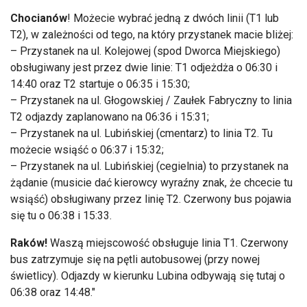
Chocianów
! Możecie wybrać jedną z dwóch linii (T1 lub
T2), w zależności od tego, na który przystanek macie bliżej:
– Przystanek na ul. Kolejowej (spod Dworca Miejskiego)
obsługiwany jest przez dwie linie: T1 odjeżdża o 06:30 i
14:40 oraz T2 startuje o 06:35 i 15:30;
– Przystanek na ​ul. Głogowskiej / Zaułek Fabryczny to linia
T2 odjazdy zaplanowano na 06:36 i 15:31;
– Przystanek na ​ul. Lubińskiej (cmentarz) to linia T2. Tu
możecie wsiąść o 06:37 i 15:32;
– Przystanek na ​ul. Lubińskiej (cegielnia) to przystanek na
żądanie (musicie dać kierowcy wyraźny znak, że chcecie tu
wsiąść) obsługiwany przez linię T2. Czerwony bus pojawia
się tu o 06:38 i 15:33.
Raków!
Waszą miejscowość obsługuje linia T1. Czerwony
bus zatrzymuje się na pętli autobusowej (przy nowej
świetlicy). Odjazdy w kierunku Lubina odbywają się tutaj o
06:38 oraz 14:48."