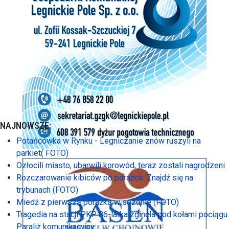
NAJNOWSZE:
Potańcówka w Rynku - Legniczanie znów ruszyli na
parkiet( FOTO)
Ozłocili miasto, ubarwili korowód, teraz zostali nagrodzeni
Rozczarowanie kibiców po porażce. Znajdź się na
trybunach (FOTO)
Miedź z pierwszą porażką w sezonie (FOTO)
Tragedia na stacji PKP. 86-latka zginęła pod kołami pociągu.
Paraliż komunikacyjny