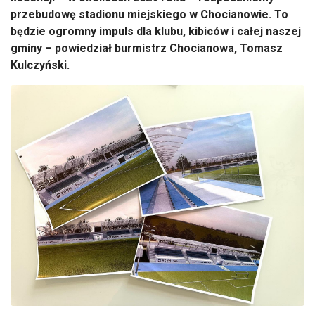
przebudow
ę stadionu miejskiego w Chocianowie. To
będzie ogromny impuls dla klubu, kibic
ów i ca
łej naszej
gminy
– powiedział
burmistrz Chocianowa, Tomasz
Kulczyński.