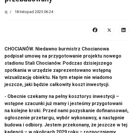
zj
18 listopad 2025 06:24
CHOCIANÓW.
Niedawno burmistrz Chocianowa
podpisa
ł umowę na przygotowanie projektu nowego
stadionu Stali Chocian
ów. Podczas dzisiejszego
spotkania w urz
ędzie zaprezentowano wstępną
wizualizację obiektu. Na tym etapie nie wiadomo
jeszcze, jaki będzie całkowity koszt inwestycji.
- Obecnie czekamy na pe
łny kosztorys inwestycji
–
wst
ępne szacunki już mamy i jesteśmy przygotowani
na kolejne kroki. Przed nami pozyskanie dofinansowań,
ogłoszenie przetargu, wyb
ór wykonawcy, a nast
ępnie
budowa i odbiory. Jestem przekonany, że jeszcze w tej
kadencji
– w okolicach 2029 roku – rozpoczniemy