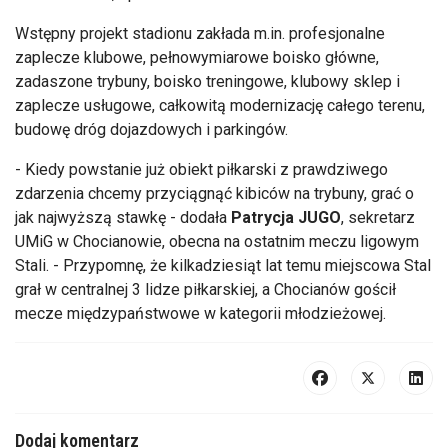
Wst
ępny projekt stadionu zakłada m.in. profesjonalne
zaplecze klubowe, pełnowymiarowe boisko gł
ówne,
zadaszone trybuny, boisko treningowe, klubowy sklep i
zaplecze us
ługowe, całkowitą modernizację całego terenu,
budowę dr
óg dojazdowych i parkingów.
- Kiedy powstanie już obiekt piłkarski z prawdziwego
zdarzenia chcemy przyciągnąć kibiców na trybuny, grać o
jak najwyższą stawkę - dodała
Patrycja JUGO
, sekretarz
UMiG w Chocianowie, obecna na ostatnim meczu ligowym
Stali. - Przypomnę, że kilkadziesiąt lat temu miejscowa Stal
grał w centralnej 3 lidze piłkarskiej, a Chocianów gościł
mecze międzypaństwowe w kategorii młodzieżowej.
Dodaj komentarz