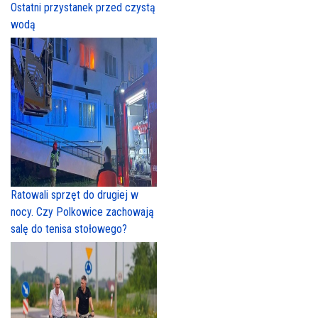
Ostatni przystanek przed czystą
wodą
Ratowali sprzęt do drugiej w
nocy. Czy Polkowice zachowają
salę do tenisa stołowego?