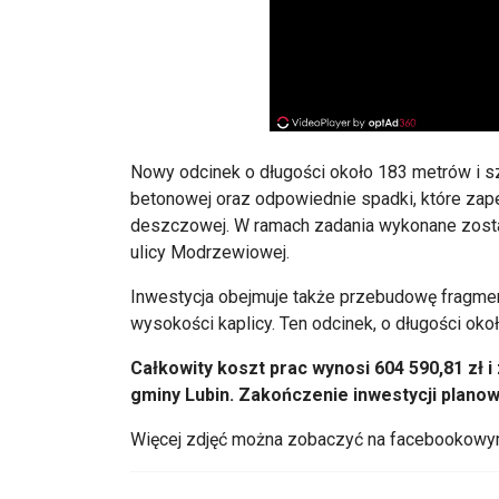
Nowy odcinek o długości około 183 metr
ów i s
betonowej oraz odpowiednie spadki, kt
óre zap
deszczowej. W ramach zadania wykonane zosta
ulicy Modrzewiowej.
Inwestycja obejmuje także przebudowę fragmen
wysokości kaplicy. Ten odcinek, o długości oko
Ca
łkowity koszt prac wynosi 604 590,81 zł i
gminy Lubin. Zakończenie inwestycji planow
Więcej zdjęć można zobaczyć na
facebookow