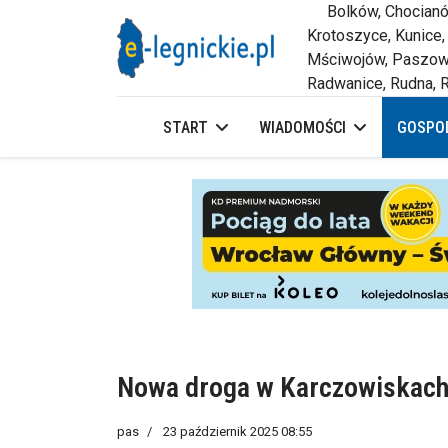
Bolków, Chocianów,
Krotoszyce, Kunice,
Mściwojów, Paszowi
Radwanice, Rudna, R
START
WIADOMOŚCI
GOSPOD
Nowa droga w Karczowiskach 
pas
23 październik 2025 08:55