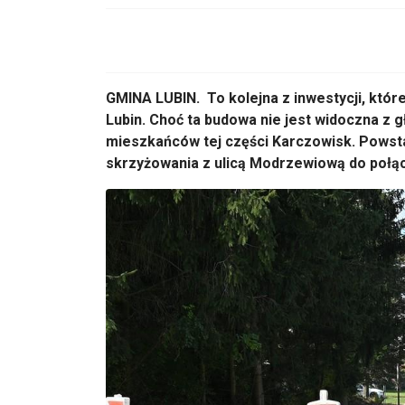
GMINA LUBIN.
To
kolejna z inwestycji, kt
óre
Lubin. Choć ta budowa nie jest widoczna z g
mieszka
ńc
ów tej cz
ęści Karczowisk. Powst
skrzyżowania z ulicą Modrzewiową do połąc