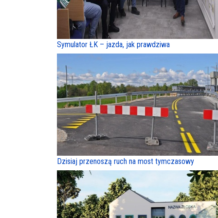
Symulator ŁK – jazda, jak prawdziwa
Dzisiaj przenoszą ruch na most tymczasowy