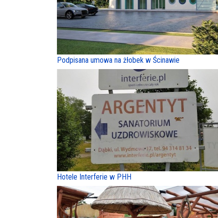
Podpisana umowa na żłobek w Ścinawie
Hotele Interferie w PHH