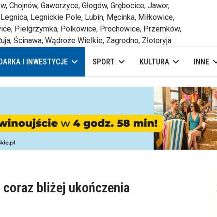
 Chojnów, Gaworzyce, Głogów, Grębocice, Jawor,
 Legnica, Legnickie Pole, Lubin, Męcinka, Miłkowice,
ce, Pielgrzymka, Polkowice, Prochowice, Przemków,
uja, Ścinawa, Wądroże Wielkie, Zagrodno, Złotoryja
ARKA I INWESTYCJE
SPORT
KULTURA
INNE
coraz bliżej ukończenia