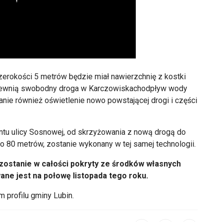
zeroko
ści 5 metr
ów b
ędzie miał nawierzchnię z kostki
ewni
ą swobodny droga w
Karczowiskachodpływ
wody
nie r
ównie
ż oświetlenie nowo powstającej drogi i części
tu ulicy Sosnowej, od skrzyżowania z nową drogą do
ło 80 metr
ów, zostanie wykonany w tej samej technologii.
 zostanie w całości pokryty ze środk
ów w
łasnych
ane jest na połowę listopada tego roku.
ym
profilu gminy Lubin.