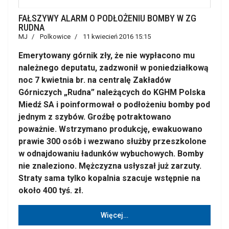
FAŁSZYWY ALARM O PODŁOŻENIU BOMBY W ZG
RUDNA
MJ
Polkowice
11 kwiecień 2016 15:15
Emerytowany górnik zły, że nie wypłacono mu
należnego deputatu, zadzwonił w poniedziałkową
noc 7 kwietnia br. na centralę Zakładów
Górniczych „Rudna” należących do KGHM Polska
Miedź SA i poinformował o podłożeniu bomby pod
jednym z szybów. Groźbę potraktowano
poważnie. Wstrzymano produkcję, ewakuowano
prawie 300 osób i wezwano służby przeszkolone
w odnajdowaniu ładunków wybuchowych. Bomby
nie znaleziono. Mężczyzna usłyszał już zarzuty.
Straty sama tylko kopalnia szacuje wstępnie na
około 400 tyś. zł.
Więcej…