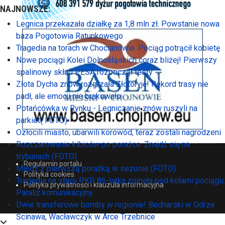
NAJNOWSZE:
Legnica przekazała działkę za 1,8 mln zł. Powstanie nowa
baza Pogotowia Ratunkowego
Tragedia na torach w Chocianowie. Pociąg potrącił kobietę
Nowe pociągi Kolei Dolnośląskich coraz bliżej! Pierwszy
spalinowy skład PESA rozpoczął testy
Złota Dycha znów rozgrzała Złotoryję! Rekord trasy nie
padł, ale emocji nie brakowało
Potańcówka w Rynku - Legniczanie znów ruszyli na
parkiet( FOTO)
Ozłocili miasto, ubarwili korowód, teraz zostali nagrodzeni
Rozczarowanie kibiców po porażce. Znajdź się na
trybunach (FOTO)
Regulamin portalu
Miedź z pierwszą porażką w sezonie (FOTO)
Polityka cookies
Tragedia na stacji PKP. 86-latka zginęła pod kołami pociągu.
Polityka prywatności i klauzula informacyjna
Paraliż komunikacyjny
Dwie transferowe bomby w regionie! Bednarski w Odrze
Ścinawa, Wacławczyk w Arce Trzebnice