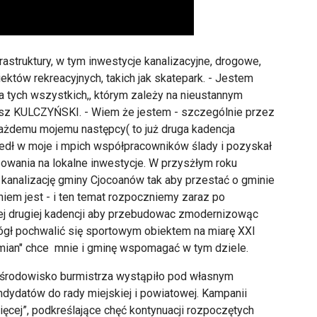
astruktury, w tym inwestycje kanalizacyjne, drogowe,
iektów rekreacyjnych, takich jak skatepark. - Jestem
tych wszystkich,, którym zależy na nieustannym
sz KULCZYŃSKI. - Wiem że jestem - szczególnie przez
każdemu mojemu następcy( to już druga kadencja
edł w moje i mpich współpracowników ślady i pozyskał
owania na lokalne inwestycje. W przysżłym roku
kanalizację gminy Cjocoanów tak aby przestać o gminie
iem jest - i ten temat rozpoczniemy zaraz po
ej drugiej kadencji aby przebudowac zmodernizowąc
ógł pochwalić się sportowym obiektem na miarę XXI
Zmian" chce mnie i gminę wspomagać w tym dziele.
rodowisko burmistrza wystąpiło pod własnym
dydatów do rady miejskiej i powiatowej. Kampanii
ęcej”, podkreślające chęć kontynuacji rozpoczętych