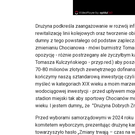
Drużyna podkreśla zaangażowanie w rozwój infr
rewitalizację linii kolejowych oraz tworzenie ob
dumny z tego powstałego od podstaw zaplecza 
zmienianiu Chocianowa - mówi burmistrz Toma
opozycję - różnie postrzegany ale życzyłbym 
Tomasza Kulczyńskiego - przyp.red.) aby posz
70-80 milionów złotych zewnętrznego dofinans
kończymy naszą sztandarową inwestycję czyli 
myśleć w kategoriach XIX wieku a moim marzen
wodociągowej inwestycji - przed upływem moj
stadion miejski tak aby sportowy Chocianów m
wieku. I jestem dumny,, że "Drużyna Dobrych 
Przed wyborami samorządowymi w 2024 roku ś
komitetem wyborczym, prezentując drużynę kan
towarzyszyło hasło „Zmiany trwają – czas na wi