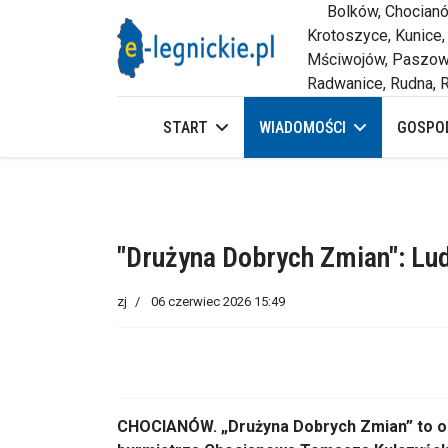
Bolków, Chocianów,
Krotoszyce, Kunice,
Mściwojów, Paszowi
Radwanice, Rudna, R
START
WIADOMOŚCI
GOSPOD
"Drużyna Dobrych Zmian": Lud
zj
06 czerwiec 2026 15:49
CHOCIANÓW. „Drużyna Dobrych Zmian” to ok