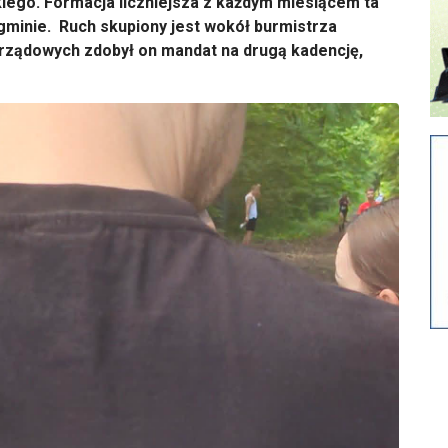
ego. Formacja liczniejsza z każdym miesiącem ta
gminie. Ruch skupiony jest wokół burmistrza
ządowych zdobył on mandat na drugą kadencję,