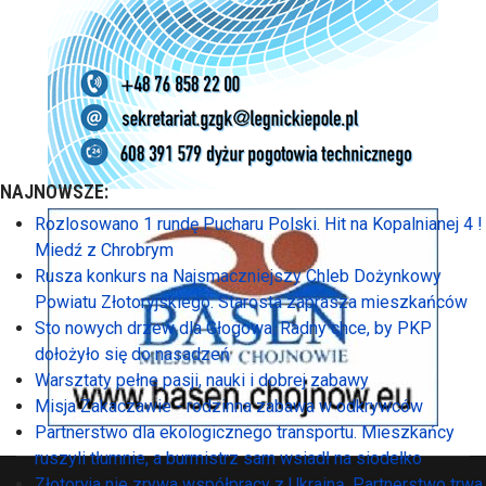
NAJNOWSZE:
Rozlosowano 1 rundę Pucharu Polski. Hit na Kopalnianej 4 !
Miedź z Chrobrym
Rusza konkurs na Najsmaczniejszy Chleb Dożynkowy
Powiatu Złotoryjskiego. Starosta zaprasza mieszkańców
Sto nowych drzew dla Głogowa. Radny chce, by PKP
dołożyło się do nasadzeń
Warsztaty pełne pasji, nauki i dobrej zabawy
Misja Zakaczawie - rodzinna zabawa w odkrywców
Partnerstwo dla ekologicznego transportu. Mieszkańcy
ruszyli tłumnie, a burmistrz sam wsiadł na siodełko
Złotoryja nie zrywa współpracy z Ukrainą. Partnerstwo trwa