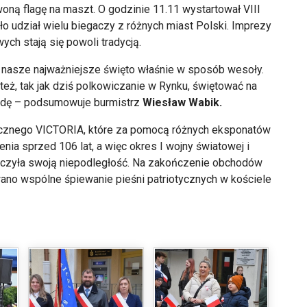
ną flagę na maszt. O godzinie 11.11 wystartował VIII
ło udział wielu biegaczy z r
ó
żnych miast Polski. Imprezy
ch stają się powoli tradycją.
o nasze najważniejsze święto właśnie w spos
ób weso
ły.
też, tak jak dziś polkowiczanie w Rynku, świętować na
odę
– podsumowuje burmistrz
Wies
ław Wabik.
cznego VICTORIA, kt
óre za pomoc
ą r
ó
żnych eksponat
ów
ia sprzed 106 lat, a więc okres I wojny światowej i
czy
ła swoją niepodległość. Na zakończenie obchod
ów
wano wsp
ólne
śpiewanie pieśni patriotycznych w kościele