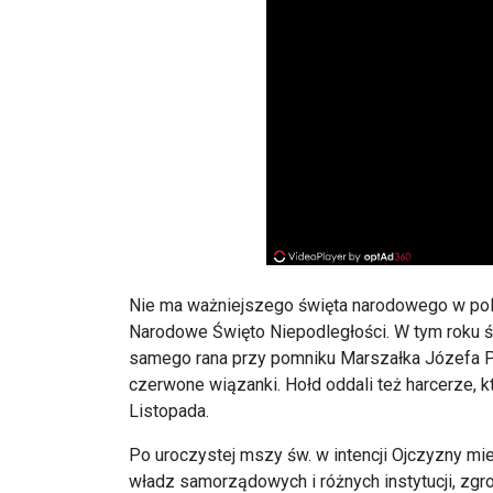
Nie ma wa
żniejszego święta narodowego w polsk
Narodowe
Święto Niepodległości. W tym roku ś
samego rana przy pomniku Marszałka J
ózefa P
czerwone wiązanki. Hołd oddali też harcerze, k
Listopada.
Po uroczystej mszy
św
. w intencji Ojczyzny m
władz samorządowych i r
ó
żnych instytucji, zg