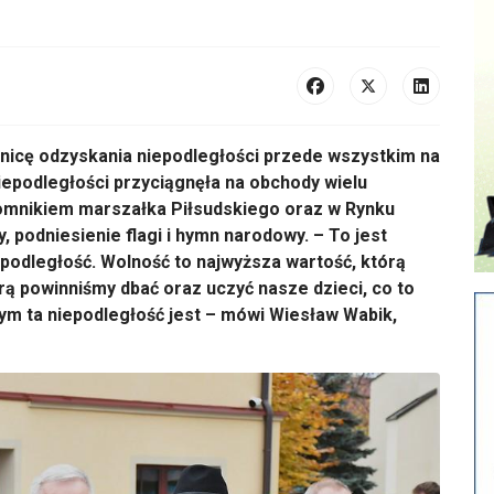
znicę odzyskania niepodległości przede wszystkim na
iepodległości przyciągnęła na obchody wielu
 pomnikiem marszałka Piłsudskiego oraz w Rynku
ty, podniesienie flagi i hymn narodowy.
– To jest
epodleg
łość. Wolność to najwyższa wartość, kt
ór
ą
r
ą powinniśmy dbać oraz uczyć nasze dzieci, co to
zym ta niepodległość jest
– m
ówi Wies
ław Wabik,