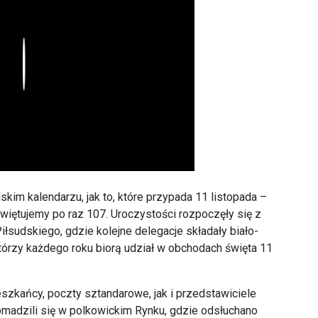
Play
im kalendarzu, jak to, kt
óre przypada 11 listopada
–
więtujemy po raz 107. Uroczystości rozpoczęły się z
i
łsudskiego, gdzie kolejne delegacje składały biało-
t
órzy ka
żdego roku biorą udział w obchodach święta 11
ieszkańcy, poczty sztandarowe, jak i przedstawiciele
romadzili się w polkowickim Rynku, gdzie odsłuchano