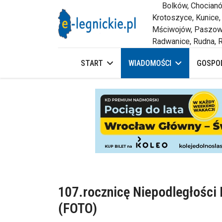
Bolków, Chocianów,
Krotoszyce, Kunice,
Mściwojów, Paszowi
Radwanice, Rudna, R
START
WIADOMOŚCI
GOSPOD
107.rocznicę Niepodległości
(FOTO)