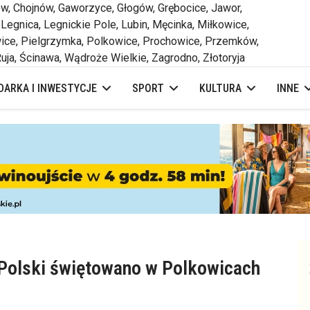
 Chojnów, Gaworzyce, Głogów, Grębocice, Jawor,
 Legnica, Legnickie Pole, Lubin, Męcinka, Miłkowice,
ce, Pielgrzymka, Polkowice, Prochowice, Przemków,
uja, Ścinawa, Wądroże Wielkie, Zagrodno, Złotoryja
ARKA I INWESTYCJE
SPORT
KULTURA
INNE
 Polski świętowano w Polkowicach