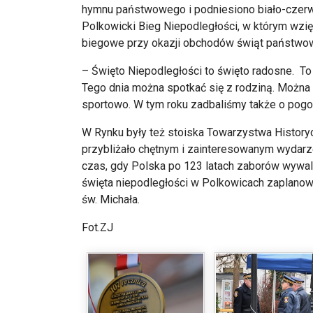
hymnu państwowego i podniesiono biało-czerwo
Polkowicki Bieg Niepodległości, w kt
órym wzi
ę
biegowe przy okazji obchod
ów
świąt państwowy
–
Święto Niepodległości to święto radosne. T
Tego dnia można spotkać się z rodziną. Można 
sportowo. W tym roku zadbaliśmy także o pog
W Rynku były też stoiska Towarzystwa History
przybli
żało chętnym i zainteresowanym wydarzen
czas, gdy Polska po 123 latach zabor
ów wywal
święta niepodległości w Polkowicach zaplano
św
. Michała.
Fot.ZJ