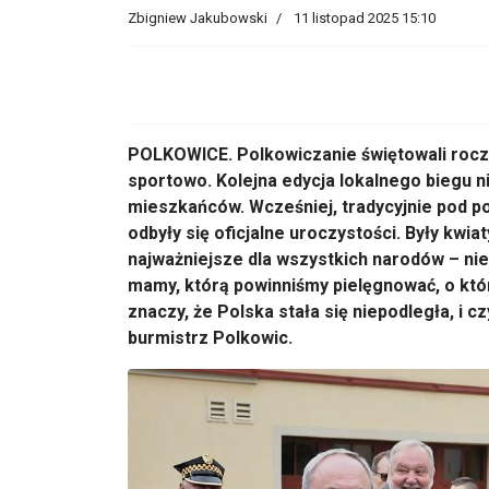
Zbigniew Jakubowski
11 listopad 2025 15:10
POLKOWICE.
Polkowiczanie
świętowali roc
sportowo. Kolejna edycja lokalnego biegu n
mieszkańc
ów. Wcze
śniej, tradycyjnie pod
odbyły się oficjalne uroczystości. Były kwia
najwa
żniejsze dla wszystkich narod
ów
– ni
mamy, kt
ór
ą powinniśmy pielęgnować, o kt
ó
znaczy, że Polska stała się niepodległa, i c
burmistrz Polkowic.