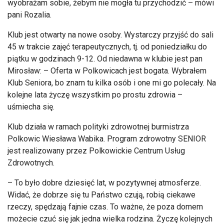
wyobrażam sobie, żebym nie mogła tu przychodzić
– m
ówi
pani Rozalia.
Klub jest otwarty na nowe osoby. Wystarczy przyj
ść do sali
45 w trakcie zajęć terapeutycznych,
tj
. od poniedziałku do
piątku w godzinach 9-12. Od niedawna w klubie jest pan
Mirosław:
– Oferta w Polkowicach jest bogata. Wybra
łem
Klub Seniora, bo znam tu kilka os
ób i one mi go poleca
ły. Na
kolejne lata życzę wszystkim po prostu zdrowia
–
u
śmiecha się.
Klub działa w ramach polityki zdrowotnej burmistrza
Polkowic Wiesława Wabika. Program zdrowotny SENIOR
jest realizowany przez Polkowickie Centrum Usług
Zdrowotnych.
– To by
ło dobre dziesięć lat, w pozytywnej atmosferze.
Widać, że dobrze się tu Państwo czują, robią ciekawe
rzeczy, spędzają fajnie czas. To ważne, że poza domem
możecie czuć się jak jedna wielka rodzina. Życzę kolejnych