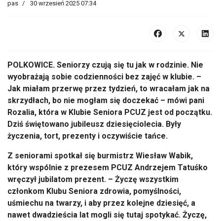
pas
30 wrzesień 2025 07:34
POLKOWICE.
Seniorzy czuj
ą się tu jak w rodzinie. Nie
wyobrażają sobie codzienności bez zajęć w klubie.
–
Jak mia
łam przerwę przez tydzień, to wracałam jak na
skrzydłach, bo nie mogłam się doczekać
– m
ówi pani
Rozalia, która w Klubie Seniora PCUZ jest od pocz
ątku.
Dziś świętowano jubileusz dziesięciolecia. Były
życzenia, tort, prezenty i oczywiście tańce.
Z seniorami spotkał się burmistrz Wiesław Wabik,
kt
óry wspólnie z prezesem PCUZ Andrzejem
Tatu
śko
wręczył jubilatom prezent.
–
Życzę wszystkim
członkom Klubu Seniora zdrowia, pomyślności,
uśmiechu na twarzy, i aby przez kolejne dziesięć, a
nawet dwadzieścia lat mogli się tutaj spotykać. Życzę,