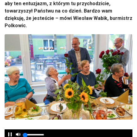
aby ten entuzjazm, z kt
órym tu przychodzicie,
towarzyszy
ł Państwu na co dzień. Bardzo wam
dziękuję, że jesteście
– m
ówi Wies
ław Wabik, burmistrz
Polkowic.