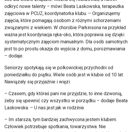
odkryć nowe talenty
– m
ówi Beata Laskowska, terapeutka
zaj
ęciowa w PCUZ, koordynatorka klubu.
– Organizujemy
zaj
ęcia, kt
óre pomagaj
ą osobom z r
ó
żnymi schorzeniami
związanymi z wiekiem. W chorobie Parkinsona na przykład
ważna jest koordynacja ręka-oko, kt
óra poprawia si
ę dzięki
systematycznym zajęciom manualnym. Dla os
ób samotnych
jest to po prostu okazja do wyj
ścia z domu, porozmawiania
– dodaje.
Seniorzy spotykaj
ą się w polkowickiej przychodni od
poniedziałku do piątku. Wiele os
ób jest w klubie od 10 lat.
Nawi
ązały się przyjaźnie i więzi.
– Czasem, gdy kt
óra
ś pani nie przyjdzie, to inne dzwonią,
żeby się upewnić czy wszystko w porządku
– dodaje Beata
Laskowska. – U nas jest jak w rodzinie.
– Im starsza, tym bardziej zachwycona jestem klubem.
Cz
łowiek potrzebuje spotkania, towarzystwa. Nie