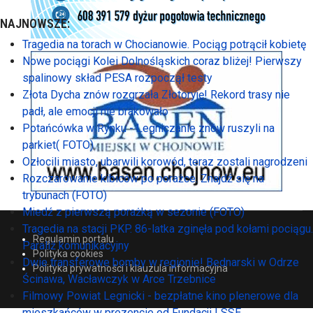
NAJNOWSZE:
Tragedia na torach w Chocianowie. Pociąg potrącił kobietę
Nowe pociągi Kolei Dolnośląskich coraz bliżej! Pierwszy
spalinowy skład PESA rozpoczął testy
Złota Dycha znów rozgrzała Złotoryję! Rekord trasy nie
padł, ale emocji nie brakowało
Potańcówka w Rynku - Legniczanie znów ruszyli na
parkiet( FOTO)
Ozłocili miasto, ubarwili korowód, teraz zostali nagrodzeni
Rozczarowanie kibiców po porażce. Znajdź się na
trybunach (FOTO)
Miedź z pierwszą porażką w sezonie (FOTO)
Tragedia na stacji PKP. 86-latka zginęła pod kołami pociągu.
Regulamin portalu
Paraliż komunikacyjny
Polityka cookies
Dwie transferowe bomby w regionie! Bednarski w Odrze
Polityka prywatności i klauzula informacyjna
Ścinawa, Wacławczyk w Arce Trzebnice
Filmowy Powiat Legnicki - bezpłatne kino plenerowe dla
mieszkańców w prezencie od Fundacji LSSE