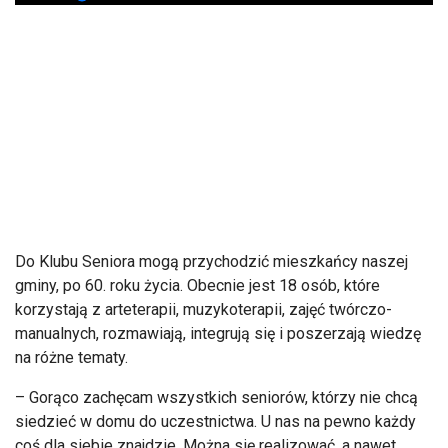
Do Klubu Seniora mogą przychodzić mieszkańcy naszej
gminy, po 60. roku życia. Obecnie jest 18 os
ób, które
korzystaj
ą z arteterapii, muzykoterapii, zajęć tw
órczo-
manualnych, rozmawiaj
ą, integrują się i poszerzają wiedzę
na r
ó
żne tematy.
– Gor
ąco zachęcam wszystkich senior
ów, którzy nie chc
ą
siedzieć w domu do uczestnictwa. U nas na pewno każdy
coś dla siebie znajdzie. Można się realizować, a nawet