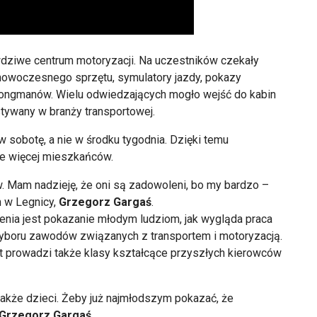
rawdziwe centrum motoryzacji. Na uczestników czekały
 nowoczesnego sprzętu, symulatory jazdy, pokazy
rongmanów. Wielu odwiedzających mogło wejść do kabin
stywany w branży transportowej.
 sobotę, a nie w środku tygodnia. Dzięki temu
ie więcej mieszkańców.
 Mam nadzieję, że oni są zadowoleni, bo my bardzo –
 w Legnicy,
Grzegorz Gargaś
.
enia jest pokazanie młodym ludziom, jak wygląda praca
wyboru zawodów związanych z transportem i motoryzacją.
 prowadzi także klasy kształcące przyszłych kierowców
 także dzieci. Żeby już najmłodszym pokazać, że
Grzegorz Gargaś
.