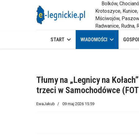
Bolków, Chocianów,
Krotoszyce, Kunice,
Mściwojów, Paszowi
Radwanice, Rudna, R
START
WIADOMOŚCI
GOSPOD
Tłumy na „Legnicy na Kołach”
trzeci w Samochodówce (FOT
EwaJakub
09 maj 2026 15:59