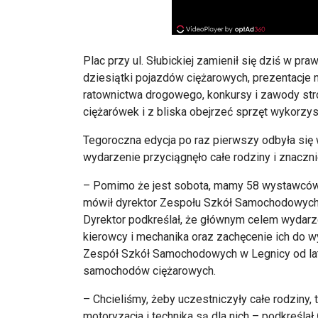
Plac przy ul. Słubickiej zamienił się dziś w p
dziesiątki pojazdów ciężarowych, prezentacje
ratownictwa drogowego, konkursy i zawody st
ciężarówek i z bliska obejrzeć sprzęt wykorzy
Tegoroczna edycja po raz pierwszy odbyła się w
wydarzenie przyciągnęło całe rodziny i znaczn
– Pomimo że jest sobota, mamy 58 wystawców.
mówił dyrektor Zespołu Szkół Samochodowych
Dyrektor podkreślał, że głównym celem wydarz
kierowcy i mechanika oraz zachęcenie ich do 
Zespół Szkół Samochodowych w Legnicy od lat
samochodów ciężarowych.
– Chcieliśmy, żeby uczestniczyły całe rodziny,
motoryzacja i technika są dla nich – podkreślał