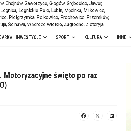
 Chojnów, Gaworzyce, Głogów, Grębocice, Jawor,
 Legnica, Legnickie Pole, Lubin, Męcinka, Miłkowice,
ce, Pielgrzymka, Polkowice, Prochowice, Przemków,
uja, Ścinawa, Wądroże Wielkie, Zagrodno, Złotoryja
ARKA I INWESTYCJE
SPORT
KULTURA
INNE
. Motoryzacyjne święto po raz
O)