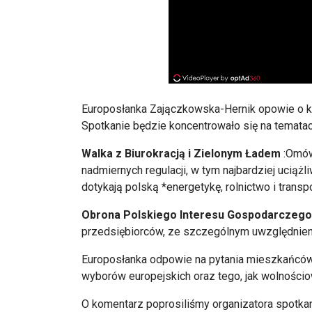
Europosłanka
Zajączkowska-Hernik
opowie o k
Spotkanie będzie koncentrowało się na tematach
Walka z Biurokracją i Zielonym Ładem
:Om
ó
nadmiernych regulacji, w tym najbardziej uciąż
dotykaj
ą polską *energetykę, rolnictwo i transpo
Obrona Polskiego Interesu Gospodarczego
przedsiębiorc
ów, ze szczególnym uwzgl
ędnie
Europosłanka
odpowie na pytania mieszkańc
ów
wybor
ów europejskich oraz tego, jak wolno
ścio
O komentarz poprosiliśmy organizatora spotkan