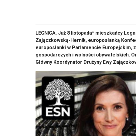
LEGNICA.
Już 8 listopada* mieszkańcy Legni
Zajączkowską-Hernik
,
europosłanką
Konfed
europosłanki
w Parlamencie Europejskim, z
gospodarczych i wolno
ści obywatelskich. 
Gł
ówny Koordynator Dru
żyny Ewy
Zajączkow