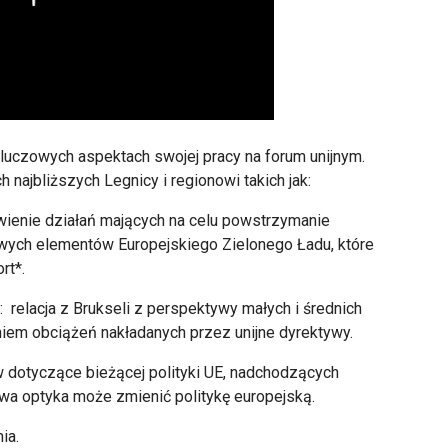
luczowych aspektach swojej pracy na forum unijnym.
 najbliższych Legnicy i regionowi takich jak:
wienie dzia
łań mających na celu powstrzymanie
liwych element
ów Europejskiego Zielonego
Ładu, kt
óre
rt*.
: relacja z Brukseli z perspektywy małych i średnich
niem obciążeń nakładanych przez unijne dyrektywy.
 dotycz
ące bieżącej polityki UE, nadchodzących
wa optyka może zmienić politykę europejską.
ia.