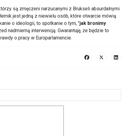
t
órzy s
ą zmęczeni narzucanymi z Brukseli absurdalnymi
ernik
jest jedną z niewielu os
ób, które otwarcie mówi
ą
kanie o ideologii, to spotkanie o tym, "
jak bronimy
zed nadmierną interwencją. Gwarantuję, że będzie to
prawdy o pracy w Europarlamencie.