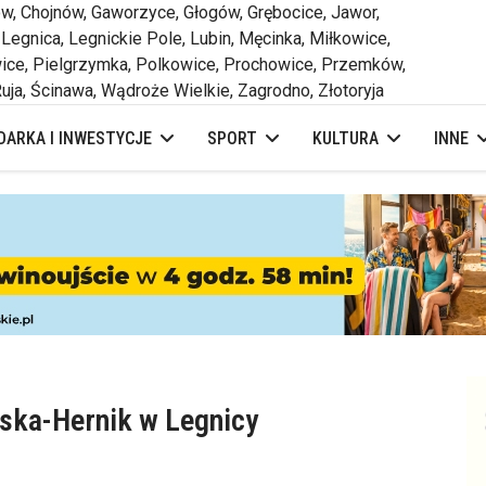
 Chojnów, Gaworzyce, Głogów, Grębocice, Jawor,
 Legnica, Legnickie Pole, Lubin, Męcinka, Miłkowice,
ce, Pielgrzymka, Polkowice, Prochowice, Przemków,
uja, Ścinawa, Wądroże Wielkie, Zagrodno, Złotoryja
ARKA I INWESTYCJE
SPORT
KULTURA
INNE
ska-Hernik w Legnicy