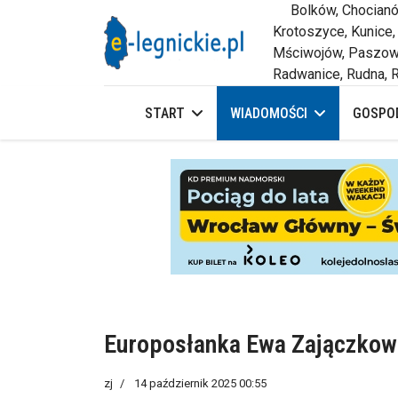
Bolków, Chocianów,
Krotoszyce, Kunice,
Mściwojów, Paszowi
Radwanice, Rudna, R
START
WIADOMOŚCI
GOSPOD
Europosłanka Ewa Zajączkow
zj
14 październik 2025 00:55