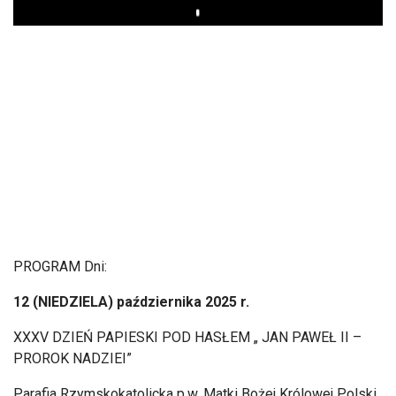
Play
PROGRAM Dni:
12 (NIEDZIELA) października 2025 r.
XXXV DZIEŃ PAPIESKI POD HASŁEM
„ JAN PAWE
Ł II
–
PROROK NADZIEI”
Parafia Rzymskokatolicka p.w. Matki Bo
żej Kr
ólowej Polski