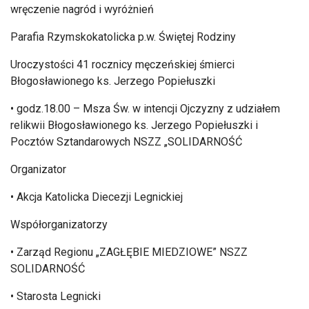
wr
ęczenie nagr
ód i wyró
żnień
Parafia Rzymskokatolicka p.w. Świętej Rodziny
Uroczystości 41 rocznicy męczeńskiej śmierci
Błogosławionego ks. Jerzego Popiełuszki
• godz.18.00 – Msza
Św. w intencji Ojczyzny z udziałem
relikwii Błogosławionego ks. Jerzego Popiełuszki i
Poczt
ów Sztandarowych NSZZ
„SOLIDARNO
ŚĆ
Organizator
• Akcja Katolicka Diecezji Legnickiej
Wsp
ó
łorganizatorzy
• Zarz
ąd Regionu
„ZAG
ŁĘBIE MIEDZIOWE” NSZZ
SOLIDARNOŚĆ
• Starosta Legnicki