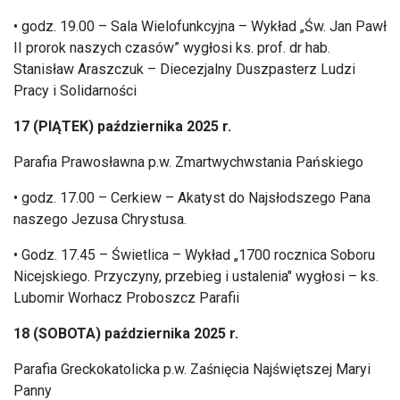
• godz. 19.00 – Sala Wielofunkcyjna – Wyk
ład
„
Św. Jan Pawł
II prorok naszych czas
ów” wyg
łosi ks. prof. dr hab.
Stanisław Araszczuk
– Diecezjalny Duszpasterz Ludzi
Pracy i Solidarno
ści
17 (PIĄTEK) października 2025 r.
Parafia Prawosławna p.w. Zmartwychwstania Pańskiego
• godz. 17.00 – Cerkiew – Akatyst do Najs
łodszego Pana
naszego Jezusa Chrystusa.
• Godz. 17.45 –
Świetlica
– Wyk
ład
„1700 rocznica Soboru
Nicejskiego. Przyczyny, przebieg i ustalenia" wyg
łosi
– ks.
Lubomir Worhacz Proboszcz Parafii
18 (SOBOTA) pa
ździernika 2025 r.
Parafia Greckokatolicka p.w. Zaśnięcia Najświętszej Maryi
Panny