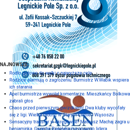
NAJNOWSZE:
Rodło gotowe do walki o najwyższe cele
Rodzice alarmują o zagrożeniu. Burmistrz W.Wabik wspiera
ich starania
Apel burmistrza wywołał komentarze. Mieszkańcy Bolkowa
zabrali głos
Chaos przed pierwszym gwizdkiem! Dwa kluby wycofały
się z ligi. Wielka radość w Starym Łomie i Wąsoszu
Sensacyjny transfer w okręgówce! Mateusz Machaj zagra u
beniaminka. Gwardia Białołęka ma nowego lidera