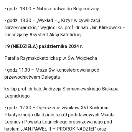
• godz. 18.00 – Nabo
żeństwo do Bogurodzicy
• godz. 18.30 – „Wyk
ład
– „ Krzy
ż w cywilizacji
chrześcijańskiej” wygłosi ks. prof. dr hab. Jan Klinkowski
–
Diecezjalny Asystent Akcji Katolickiej
19 (NIEDZIELA) pa
ździernika 2024 r.
Parafia Rzymskokatolicka p.w. Św. Wojciecha
• godz.11.30 – Msza
Św. koncelebrowana pod
przewodnictwem Delegata
ks. bp prof. dr hab. Andrzeja Siemieniewskiego Biskupa
Legnickiego.
• godz. 12.30 – Og
łoszenie wynik
ów XVI Konkursu
Plastycznego dla dzieci szkó
ł podstawowych Miasta
Legnicy i Powiatu Legnickiego organizowanego pod
hasłem
„JAN PAWE
Ł II
– PROROK NADZIEI” oraz