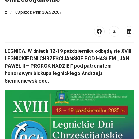
zj
08 październik 2025 20:07
LEGNICA. W dniach 12-19 października odbędą się
XVIII
LEGNICKIE DNI CHRZE
ŚCIJAŃSKIE POD HASŁEM
„JAN
PAWE
Ł II
– PROROK NADZIEI” pod patronatem
honorowym biskupa legnickiego Andrzeja
Siemieniewskiego.