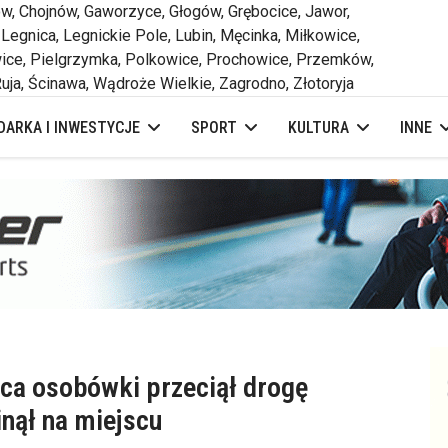
 Chojnów, Gaworzyce, Głogów, Grębocice, Jawor,
 Legnica, Legnickie Pole, Lubin, Męcinka, Miłkowice,
ce, Pielgrzymka, Polkowice, Prochowice, Przemków,
uja, Ścinawa, Wądroże Wielkie, Zagrodno, Złotoryja
ARKA I INWESTYCJE
SPORT
KULTURA
INNE
ca osobówki przeciął drogę
nął na miejscu