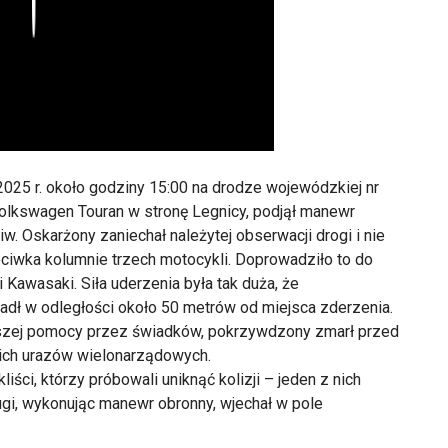
Play
025 r. około godziny 15:00 na drodze wojewódzkiej nr
olkswagen Touran w stronę Legnicy, podjął manewr
iw. Oskarżony zaniechał należytej obserwacji drogi i nie
ciwka kolumnie trzech motocykli. Doprowadziło to do
awasaki. Siła uderzenia była tak duża, że
adł w odległości około 50 metrów od miejsca zderzenia.
szej pomocy przez świadków, pokrzywdzony zmarł przed
ich urazów wielonarządowych.
liści, którzy próbowali uniknąć kolizji – jeden z nich
ugi, wykonując manewr obronny, wjechał w pole