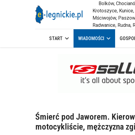
Bolków, Chocianów,
Krotoszyce, Kunice,
Mściwojów, Paszowi
Radwanice, Rudna, R
START
WIADOMOŚCI
GOSPOD
Śmierć pod Jaworem. Kierow
motocykliście, mężczyzna zgi