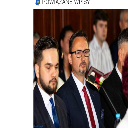
POWIĄZANE WPISY