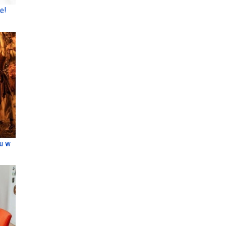
e!
ku w