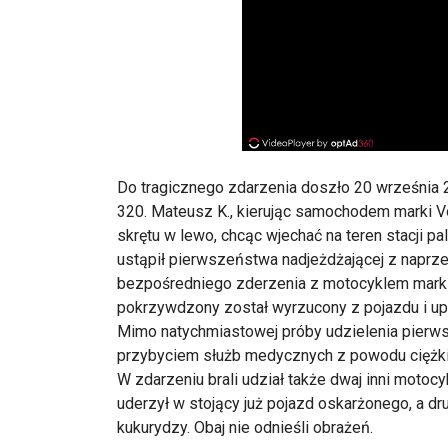
Do tragicznego zdarzenia doszło 20 września 2
320. Mateusz K., kierując samochodem marki V
skrętu w lewo, chcąc wjechać na teren stacji pal
ustąpił pierwszeństwa nadjeżdżającej z naprze
bezpośredniego zderzenia z motocyklem marki K
pokrzywdzony został wyrzucony z pojazdu i up
Mimo natychmiastowej próby udzielenia pierw
przybyciem służb medycznych z powodu ciężk
W zdarzeniu brali udział także dwaj inni motocyk
uderzył w stojący już pojazd oskarżonego, a dr
kukurydzy. Obaj nie odnieśli obrażeń.