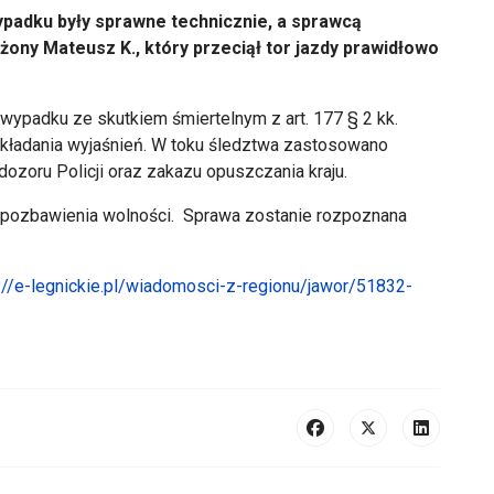
 wypadku były sprawne technicznie, a sprawcą
żony Mateusz K., który przeciął tor jazdy prawidłowo
ypadku ze skutkiem śmiertelnym z art. 177 § 2 kk.
składania wyjaśnień. W toku śledztwa zastosowano
zoru Policji oraz zakazu opuszczania kraju.
8 pozbawienia wolności. Sprawa zostanie rozpoznana
://e-legnickie.pl/wiadomosci-z-regionu/jawor/51832-