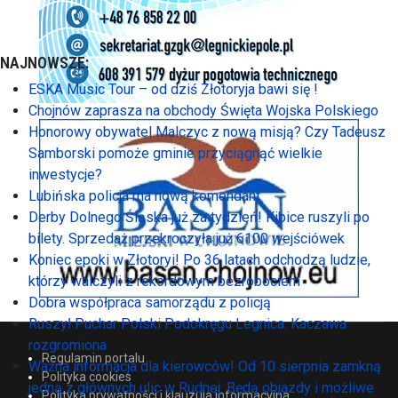
NAJNOWSZE:
ESKA Music Tour – od dziś Złotoryja bawi się !
Chojnów zaprasza na obchody Święta Wojska Polskiego
Honorowy obywatel Malczyc z nową misją? Czy Tadeusz
Samborski pomoże gminie przyciągnąć wielkie
inwestycje?
Lubińska policja ma nową komendant
Derby Dolnego Śląska już za tydzień! Kibice ruszyli po
bilety. Sprzedaż przekroczyła już 6100 wejściówek
Koniec epoki w Złotoryi! Po 36 latach odchodzą ludzie,
którzy walczyli z rekordowym bezrobociem
Dobra współpraca samorządu z policją
Ruszył Puchar Polski Podokręgu Legnica. Kaczawa
rozgromiona
Regulamin portalu
Ważna informacja dla kierowców! Od 10 sierpnia zamkną
Polityka cookies
jedną z głównych ulic w Rudnej. Będą objazdy i możliwe
Polityka prywatności i klauzula informacyjna