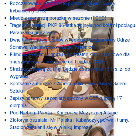
Rozczarowanie kibiców po porażce. Znajdź się na
trybunach (FOTO)
Miedź z pierwszą porażką w sezonie (FOTO)
Tragedia na stacji PKP. 86-latka zginęła pod kołami pociągu.
Paraliż komunikacyjny
Dwie transferowe bomby w regionie! Bednarski w Odrze
Ścinawa, Wacławczyk w Arce Trzebnice
Filmowy Powiat Legnicki - bezpłatne kino plenerowe dla
mieszkańców w prezencie od Fundacji LSSE
Strażacy chwycą za linę! Będzie ostra walka i 5 tys. zł do
wygrania
Spotkanie autorskie z Albertem Wrotnowskim w Galerii
Sztuki
Zapisy na nowy sezon artystyczny w CDT ruszają 17
sierpnia
Pod Niebem Paryża - Koncert w Muzycznej Altanie
Złotoryja oszalała! Mr Polska i Kubańczyk porwali tłumy.
Stadion zamienił się w wielką imprezę!