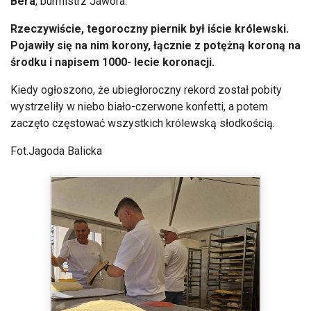
Bera
, burmistrz Jawora.
Rzeczywi
ście, tegoroczny piernik był iście kr
ólewski.
Pojawi
ły się na nim korony, łącznie z potężną koroną na
środku i napisem 1000- lecie koronacji.
Kiedy ogłoszono, że ubiegłoroczny rekord został pobity
wystrzeliły w niebo biało-czerwone konfetti, a potem
zaczęto częstować wszystkich kr
ólewsk
ą słodkością.
Fot.Jagoda Balicka