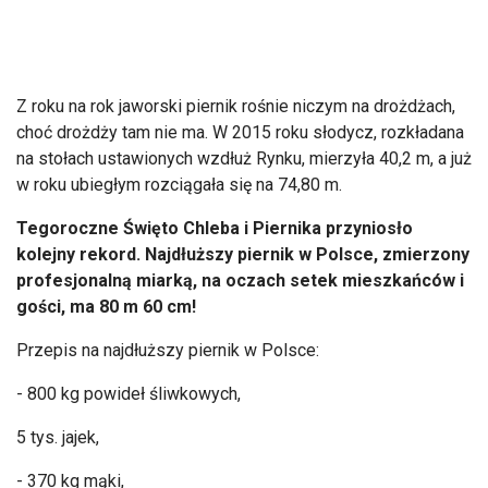
Z roku na rok jaworski piernik rośnie niczym na drożdżach,
choć drożdży tam nie ma. W 2015 roku słodycz, rozkładana
na stołach ustawionych wzdłuż Rynku, mierzyła 40,2 m, a już
w roku ubiegłym rozciągała się na 74,80 m.
Tegoroczne Święto Chleba i Piernika przyniosło
kolejny rekord. Najdłuższy piernik w Polsce, zmierzony
profesjonalną miarką, na oczach setek mieszkańc
ów i
go
ści, ma 80 m 60 cm!
Przepis na najdłuższy piernik w Polsce:
- 800 kg powideł śliwkowych,
5
tys
. jajek,
- 370 kg mąki,