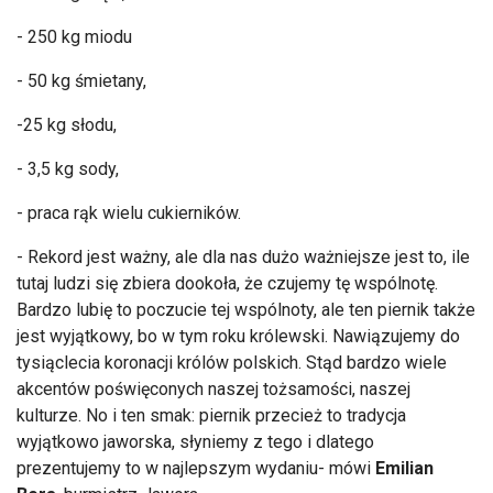
- 250 kg miodu
- 50 kg śmietany,
-25 kg słodu,
- 3,5 kg sody,
- praca rąk wielu cukiernik
ów.
- Rekord jest wa
żny, ale dla nas dużo ważniejsze jest to, ile
tutaj ludzi się zbiera dookoła, że czujemy tę wsp
ólnot
ę.
Bardzo lubię to poczucie tej wsp
ólnoty, ale ten piernik tak
że
jest wyjątkowy, bo w tym roku kr
ólewski. Nawi
ązujemy do
tysiąclecia koronacji kr
ólów polskich. St
ąd bardzo wiele
akcent
ów po
święconych naszej tożsamości, naszej
kulturze. No i ten smak: piernik przecież to tradycja
wyjątkowo jaworska, słyniemy z tego i dlatego
prezentujemy to w najlepszym wydaniu- m
ówi
Emilian