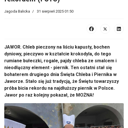
Jagoda Balicka
31 sierpień 2025 01:50
JAWOR.
Chleb pieczony na li
ściu kapusty, bochen
dyniowy, pieczywo w kształcie krokodyla, do tego
rumiane bułeczki, rogale, pajdy chleba ze smalcem i
nieodłączny element - piernik. Ten ostatni stał się
bohaterem drugiego dnia Święta Chleba i Piernika w
Jaworze. Stało się już tradycją, że Świętu towarzyszy
pr
óba bicia rekordu na najd
łuższy piernik w Polsce.
Jawor po raz kolejny pokazał, że MOŻNA!