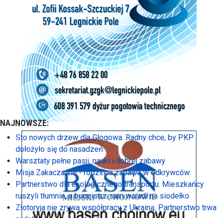
NAJNOWSZE:
Sto nowych drzew dla Głogowa. Radny chce, by PKP
dołożyło się do nasadzeń
Warsztaty pełne pasji, nauki i dobrej zabawy
Misja Zakaczawie - rodzinna zabawa w odkrywców
Partnerstwo dla ekologicznego transportu. Mieszkańcy
ruszyli tłumnie, a burmistrz sam wsiadł na siodełko
Złotoryja nie zrywa współpracy z Ukrainą. Partnerstwo trwa