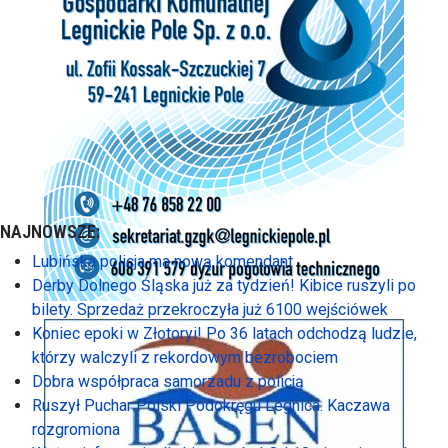
NAJNOWSZE:
Lubińska policja ma nową komendant
Derby Dolnego Śląska już za tydzień! Kibice ruszyli po
bilety. Sprzedaż przekroczyła już 6100 wejściówek
Koniec epoki w Złotoryi! Po 36 latach odchodzą ludzie,
którzy walczyli z rekordowym bezrobociem
Dobra współpraca samorzadu z policją
Ruszył Puchar Polski Podokręgu Legnica. Kaczawa
rozgromiona