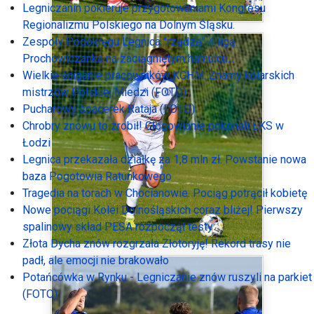
Legniczanin pokieruje przygotowaniami Kongresu
Regionalizmu Polskiego na Dolnym Śląsku.
Zespoły Podokręgu Legnica "rządzą" 4 ligą.
Prochowiczanka na zaciągniętym hamulcu...
Wielkie ściganie pracowników KGHM. Znamy kolarskich
mistrzów Polskiej Miedzi (FOTO)
Pucharowy spacerek Rataja (FOTO)
Chrobry znowu to zrobił! Głogowianie pokonali ŁKS w
Łodzi
Legnica przekazała działkę za 1,8 mln zł. Powstanie nowa
baza Pogotowia Ratunkowego
Tragedia na torach w Chocianowie. Pociąg potrącił kobietę
Nowe pociągi Kolei Dolnośląskich coraz bliżej! Pierwszy
spalinowy skład PESA rozpoczął testy
Złota Dycha znów rozgrzała Złotoryję! Rekord trasy nie
padł, ale emocji nie brakowało
Potańcówka w Rynku - Legniczanie znów ruszyli na parkiet
(FOTO)