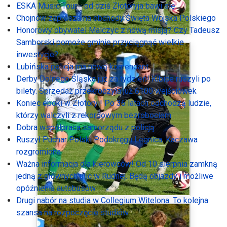
ESKA Music Tour - od dziś Złotoryja bawi się
Chojnów zaprasza na obchody Święta Wojska Polskiego
Honorowy obywatel Malczyc z nową misją? Czy Tadeusz
Samborski pomoże gminie przyciągnąć wielkie
inwestycje?
Lubińska policja ma nową komendant
Derby Dolnego Śląska już za tydzień! Kibice ruszyli po
bilety. Sprzedaż przekroczyła już 6100 wejściówek
Koniec epoki w Złotoryi! Po 36 latach odchodzą ludzie,
którzy walczyli z rekordowym bezrobociem
Dobra współpraca samorządu z policją
Ruszył Puchar Polski Podokręgu Legnica. Kaczawa
rozgromiona
Ważna informacja dla kierowców! Od 10 sierpnia zamkną
jedną z głównych ulic w Rudnej. Będą objazdy i możliwe
opóźnienia autobusów
Drugi nabór na studia w Collegium Witelona. To kolejna
szansa na rozpoczęcie studiów