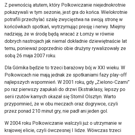
Z pewnością atutem, który Polkowiczanie niejednokrotnie
pokazywali w tym sezonie, jest gra do końca. Wielokrotnie
potrafili przechylać szalę zwycięstwa na swoją stronę w
końcówkach spotkań, wytrzymując presję i nerwy. Miejmy
nadzieję, że w środę będą wracać z Łomży w równie
dobrych nastrojach jak niemal dokładnie dziewiętnaście lat
temu, ponieważ poprzednio obie drużyny rywalizowały ze
sobą 26 maja 2007 roku.
Dla Górnika będzie to trzeci barażowy bój w XXI wieku. W
Polkowicach nie mają jednak ze spotkaniami fazy play-off
najlepszych wspomnień. W 2001 roku, gdy „Zielono-Czarni”
po raz pierwszy zapukali do drzwi Ekstraklasy, lepszy po
serii rzutów karnych okazał się Stomil Olsztyn. Warto
przypomnieć, że w obu meczach oraz dogrywce, czyli
przez ponad 210 minut gry, nie padł ani jeden gol.
W 2004 roku Polkowiczanie walczyli już o utrzymanie w
krajowej elicie, czyli ówczesnej I lidze. Wówczas trzeci