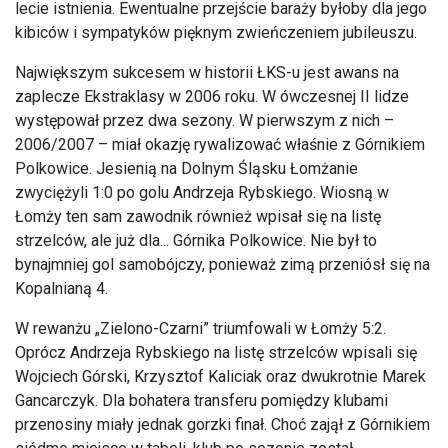
lecie istnienia. Ewentualne przejście baraży byłoby dla jego
kibiców i sympatyków pięknym zwieńczeniem jubileuszu.
Największym sukcesem w historii ŁKS-u jest awans na
zaplecze Ekstraklasy w 2006 roku. W ówczesnej II lidze
występował przez dwa sezony. W pierwszym z nich –
2006/2007 – miał okazję rywalizować właśnie z Górnikiem
Polkowice. Jesienią na Dolnym Śląsku Łomżanie
zwyciężyli 1:0 po golu Andrzeja Rybskiego. Wiosną w
Łomży ten sam zawodnik również wpisał się na listę
strzelców, ale już dla... Górnika Polkowice. Nie był to
bynajmniej gol samobójczy, ponieważ zimą przeniósł się na
Kopalnianą 4.
W rewanżu „Zielono-Czarni” triumfowali w Łomży 5:2.
Oprócz Andrzeja Rybskiego na listę strzelców wpisali się
Wojciech Górski, Krzysztof Kaliciak oraz dwukrotnie Marek
Gancarczyk. Dla bohatera transferu pomiędzy klubami
przenosiny miały jednak gorzki finał. Choć zajął z Górnikiem