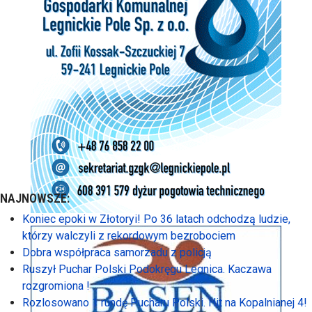
NAJNOWSZE:
Koniec epoki w Złotoryi! Po 36 latach odchodzą ludzie,
którzy walczyli z rekordowym bezrobociem
Dobra współpraca samorzadu z policją
Ruszył Puchar Polski Podokręgu Legnica. Kaczawa
rozgromiona !
Rozlosowano 1 rundę Pucharu Polski. Hit na Kopalnianej 4!