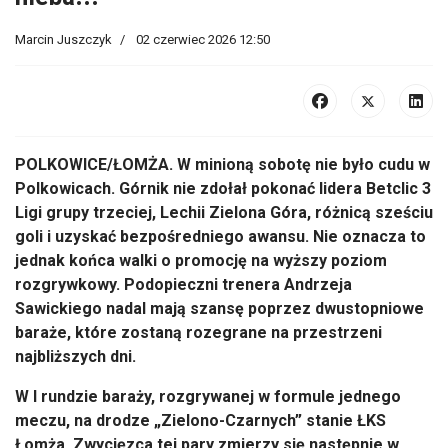
Marcin Juszczyk
02 czerwiec 2026 12:50
POLKOWICE/ŁOMŻA. W minioną sobotę nie było cudu w
Polkowicach. Górnik nie zdołał pokonać lidera Betclic 3
Ligi grupy trzeciej, Lechii Zielona Góra, różnicą sześciu
goli i uzyskać bezpośredniego awansu. Nie oznacza to
jednak końca walki o promocję na wyższy poziom
rozgrywkowy. Podopieczni trenera Andrzeja
Sawickiego nadal mają szansę poprzez dwustopniowe
baraże, które zostaną rozegrane na przestrzeni
najbliższych dni.
W I rundzie baraży, rozgrywanej w formule jednego
meczu, na drodze „Zielono-Czarnych” stanie ŁKS
Łomża. Zwycięzca tej pary zmierzy się następnie w