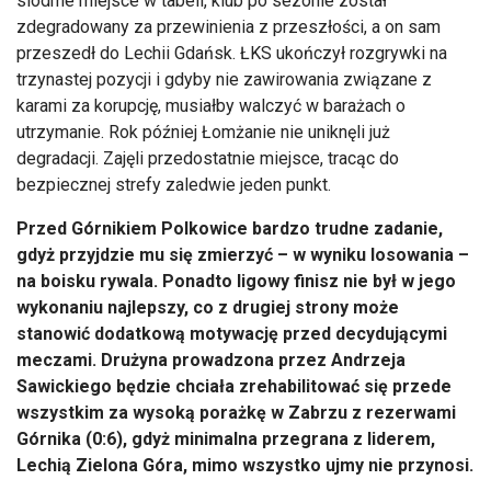
siódme miejsce w tabeli, klub po sezonie został
zdegradowany za przewinienia z przeszłości, a on sam
przeszedł do Lechii Gdańsk. ŁKS ukończył rozgrywki na
trzynastej pozycji i gdyby nie zawirowania związane z
karami za korupcję, musiałby walczyć w barażach o
utrzymanie. Rok później Łomżanie nie uniknęli już
degradacji. Zajęli przedostatnie miejsce, tracąc do
bezpiecznej strefy zaledwie jeden punkt.
Przed Górnikiem Polkowice bardzo trudne zadanie,
gdyż przyjdzie mu się zmierzyć – w wyniku losowania –
na boisku rywala. Ponadto ligowy finisz nie był w jego
wykonaniu najlepszy, co z drugiej strony może
stanowić dodatkową motywację przed decydującymi
meczami. Drużyna prowadzona przez Andrzeja
Sawickiego będzie chciała zrehabilitować się przede
wszystkim za wysoką porażkę w Zabrzu z rezerwami
Górnika (0:6), gdyż minimalna przegrana z liderem,
Lechią Zielona Góra, mimo wszystko ujmy nie przynosi.