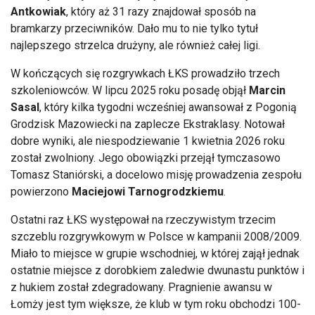
Antkowiak
, który aż 31 razy znajdował sposób na
bramkarzy przeciwników. Dało mu to nie tylko tytuł
najlepszego strzelca drużyny, ale również całej ligi.
W kończących się rozgrywkach ŁKS prowadziło trzech
szkoleniowców. W lipcu 2025 roku posadę objął
Marcin
Sasal
, który kilka tygodni wcześniej awansował z Pogonią
Grodzisk Mazowiecki na zaplecze Ekstraklasy. Notował
dobre wyniki, ale niespodziewanie 1 kwietnia 2026 roku
został zwolniony. Jego obowiązki przejął tymczasowo
Tomasz Staniórski, a docelowo misję prowadzenia zespołu
powierzono
Maciejowi Tarnogrodzkiemu
.
Ostatni raz ŁKS występował na rzeczywistym trzecim
szczeblu rozgrywkowym w Polsce w kampanii 2008/2009.
Miało to miejsce w grupie wschodniej, w której zajął jednak
ostatnie miejsce z dorobkiem zaledwie dwunastu punktów i
z hukiem został zdegradowany. Pragnienie awansu w
Łomży jest tym większe, że klub w tym roku obchodzi 100-