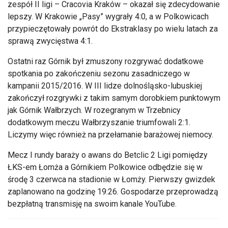
zespół II ligi – Cracovia Kraków – okazał się zdecydowanie
lepszy. W Krakowie „Pasy” wygrały 4:0, a w Polkowicach
przypieczętowały powrót do Ekstraklasy po wielu latach za
sprawą zwycięstwa 4:1.
Ostatni raz Górnik był zmuszony rozgrywać dodatkowe
spotkania po zakończeniu sezonu zasadniczego w
kampanii 2015/2016. W III lidze dolnośląsko-lubuskiej
zakończył rozgrywki z takim samym dorobkiem punktowym
jak Górnik Wałbrzych. W rozegranym w Trzebnicy
dodatkowym meczu Wałbrzyszanie triumfowali 2:1.
Liczymy więc również na przełamanie barażowej niemocy.
Mecz I rundy baraży o awans do Betclic 2 Ligi pomiędzy
ŁKS-em Łomża a Górnikiem Polkowice odbędzie się w
środę 3 czerwca na stadionie w Łomży. Pierwszy gwizdek
zaplanowano na godzinę 19:26. Gospodarze przeprowadzą
bezpłatną transmisję na swoim kanale YouTube.