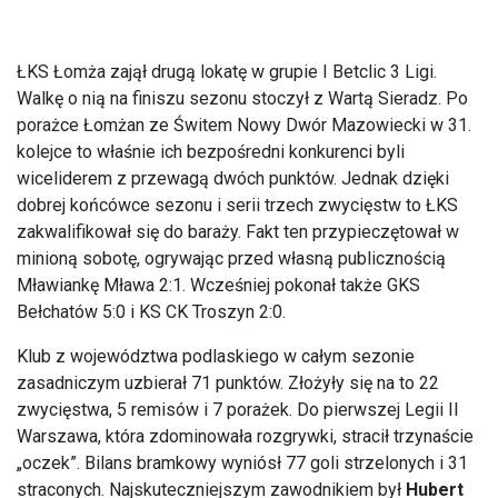
ŁKS Łomża zajął drugą lokatę w grupie I Betclic 3 Ligi.
Walkę o nią na finiszu sezonu stoczył z Wartą Sieradz. Po
porażce Łomżan ze Świtem Nowy Dwór Mazowiecki w 31.
kolejce to właśnie ich bezpośredni konkurenci byli
wiceliderem z przewagą dwóch punktów. Jednak dzięki
dobrej końcówce sezonu i serii trzech zwycięstw to ŁKS
zakwalifikował się do baraży. Fakt ten przypieczętował w
minioną sobotę, ogrywając przed własną publicznością
Mławiankę Mława 2:1. Wcześniej pokonał także GKS
Bełchatów 5:0 i KS CK Troszyn 2:0.
Klub z województwa podlaskiego w całym sezonie
zasadniczym uzbierał 71 punktów. Złożyły się na to 22
zwycięstwa, 5 remisów i 7 porażek. Do pierwszej Legii II
Warszawa, która zdominowała rozgrywki, stracił trzynaście
„oczek”. Bilans bramkowy wyniósł 77 goli strzelonych i 31
straconych. Najskuteczniejszym zawodnikiem był
Hubert