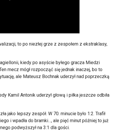
alizacji, to po niezłej grze z zespołem z ekstraklasy,
agiellonii, kiedy po asyście byłego gracza Miedzi
 Ten mecz mógł rozpocząć się jednak inaczej, bo to
 sytuację, ale Mateusz Bochnak uderzył nad poprzeczką
edy Kamil Antonik uderzył głową i piłka jeszcze odbiła
ła jako lepszy zespół. W 70. minucie było 1:2. Trafił
niego i wpadła do bramki…, ale pięć minut później to już
ego podwyższył na 3:1 dla gości.