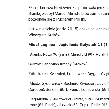
Ekipa Janusza Niedźwiedzia próbowała jeszcze 
Bramkę zdobył Marcel Mansfeld po zamieszaniu
pożegnała się z Pucharem Polski.
Już w niedzielę (godz. 20.15) czeka na legnick
Wieczystą Kraków.
Miedź Legnica - Jagiellonia Białystok 2:3 (1:
Bramki: Pozo 36 (sam.), Mansfeld 90 - Polak 1
Sędzia: Sebastian Krasny (Kraków).
Żółte kartki: Kwiecień, Letniowski, Drygas, Czyb
Miedź: Sydorenko - Bochnak, Kwiecień, Jovicić, 
Cordoba), Serafin (80. Drygas), Letniowski (68. 
Jagiellonia: Piekutowski - Pozo, Vital, Pelmar
Imaz (81. Flach), Jóźwiak (63. Prip) - Rallis (62. 