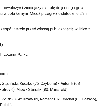
powalczyć i zmniejszyła stratę do jednego gola.
 w polu karnym. Miedź przegrała ostatecznie 2:3 i
i zespół starcie przed własną publicznością w lidze z
1)
1, Lozano 70, 75.
orra.
Stępiński, Kuczko (76. Czyborra) - Antonik (68.
Petrović), Mioć - Stanclik (80. Mansfeld).
d, Polak - Pietuszewski, Romanczuk, Drachal (63. Lozano),
Pululu).