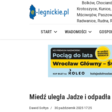
Bolków, Chocianów,
Krotoszyce, Kunice,
Mściwojów, Paszowi
Radwanice, Rudna, R
START
WIADOMOŚCI
GOSPOD
Miedź uległa Jadze i odpadła
Dawid Sołtys
30 październik 2025 17:25