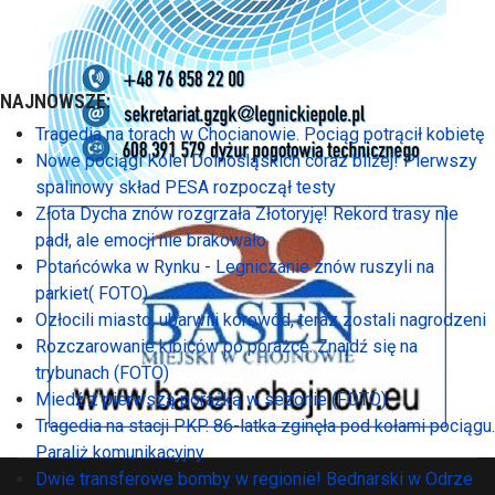
NAJNOWSZE:
Tragedia na torach w Chocianowie. Pociąg potrącił kobietę
Nowe pociągi Kolei Dolnośląskich coraz bliżej! Pierwszy
spalinowy skład PESA rozpoczął testy
Złota Dycha znów rozgrzała Złotoryję! Rekord trasy nie
padł, ale emocji nie brakowało
Potańcówka w Rynku - Legniczanie znów ruszyli na
parkiet( FOTO)
Ozłocili miasto, ubarwili korowód, teraz zostali nagrodzeni
Rozczarowanie kibiców po porażce. Znajdź się na
trybunach (FOTO)
Miedź z pierwszą porażką w sezonie (FOTO)
Tragedia na stacji PKP. 86-latka zginęła pod kołami pociągu.
Paraliż komunikacyjny
Dwie transferowe bomby w regionie! Bednarski w Odrze