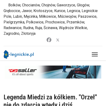
Bolków, Chocianów, Chojnów, Gaworzyce, Głogów,
Grębocice, Jawor, Krotoszyce, Kunice, Legnica, Legnickie
Pole, Lubin, Męcinka, Miłkowice, Mściwojów, Paszowice,
Pielgrzymka, Polkowice, Prochowice, Przemków,
Radwanice, Rudna, Ruja, Ścinawa, Wądroże Wielkie,
Zagrodno, Złotoryja
Legenda Miedzi za kółkiem. "Orzeł"
nie do zdarcia wtedy i dziś...