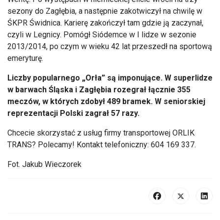
sezony do Zagłębia, a następnie zakotwiczył na chwilę w
ŚKPR Świdnica. Karierę zakończył tam gdzie ją zaczynał,
czyli w Legnicy. Pom
óg
ł Si
ódemce w I lidze w sezonie
2013/2014, po czym w wieku 42 lat przeszed
ł na sportową
emeryturę.
Liczby popularnego
„Or
ła” są imponujące. W superlidze
w barwach Śląska i Zagłębia rozegrał łącznie 355
mecz
ów, w których zdoby
ł 489 bramek. W seniorskiej
reprezentacji Polski zagrał 57 razy.
Chcecie skorzystać z usług firmy transportowej ORLIK
TRANS? Polecamy! Kontakt telefoniczny: 604 169 337.
Fot. Jakub Wieczorek