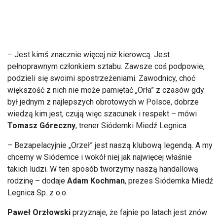
– Jest kim
ś znacznie więcej niż kierowcą. Jest
pełnoprawnym członkiem sztabu. Zawsze coś podpowie,
podzieli się swoimi spostrzeżeniami. Zawodnicy, choć
większość z nich nie może pamiętać
„Or
ła” z czas
ów gdy
by
ł jednym z najlepszych obrotowych w Polsce, dobrze
wiedzą kim jest, czują więc szacunek i respekt
– m
ówi
Tomasz
Góreczny
, trener Siódemki Mied
ź Legnica.
– Bezapelacyjnie „Orze
ł” jest naszą klubową legendą. A my
chcemy w Si
ódemce i wokó
ł niej jak najwięcej właśnie
takich ludzi. W ten spos
ób tworzymy nasz
ą
handallową
rodzinę
– dodaje
Adam Kochman
, prezes Si
ódemka Mied
ź
Legnica Sp. z o.o.
Paweł
Orzłowski
przyznaje, że fajnie po latach jest zn
ów