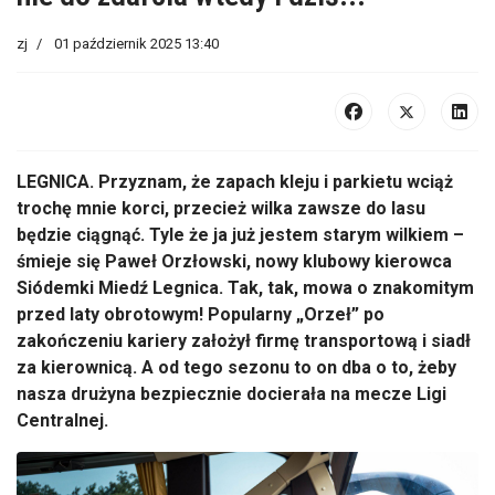
zj
01 październik 2025 13:40
LEGNICA.
Przyznam, że zapach kleju i parkietu wciąż
trochę mnie korci, przecież wilka zawsze do lasu
będzie ciągnąć. Tyle że ja już jestem starym wilkiem
–
śmieje się Paweł
Orzłowski
, nowy klubowy kierowca
Si
ódemki Mied
ź Legnica. Tak, tak, mowa o znakomitym
przed laty obrotowym! Popularny
„Orze
ł” po
zakończeniu kariery założył firmę transportową i siadł
za kierownicą. A od tego sezonu to on dba o to, żeby
nasza drużyna bezpiecznie docierała na mecze Ligi
Centralnej.