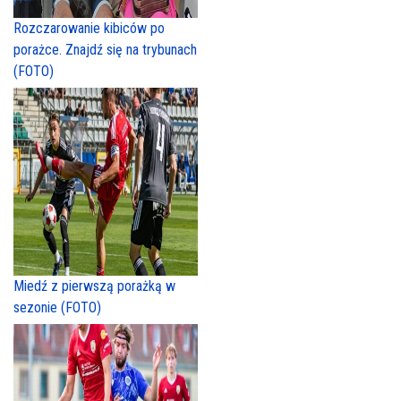
Rozczarowanie kibiców po
porażce. Znajdź się na trybunach
(FOTO)
Miedź z pierwszą porażką w
sezonie (FOTO)