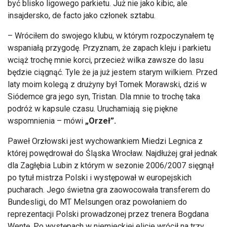
by
ć blisko ligowego parkietu. Już nie jako kibic, ale
insajdersko
, de facto jako członek sztabu.
– Wr
óci
łem do swojego klubu, w kt
órym rozpoczyna
łem tę
wspaniałą przygodę. Przyznam, że zapach kleju i parkietu
wciąż trochę mnie korci, przecież wilka zawsze do lasu
będzie ciągnąć. Tyle że ja już jestem starym wilkiem. Przed
laty moim kolegą z drużyny był Tomek Morawski, dziś w
Si
ódemce gra jego syn, Tristan. Dla mnie to troch
ę taka
podr
ó
ż w kapsule czasu. Uruchamiają się piękne
wspomnienia
– m
ówi
„Orze
ł”.
Paweł
Orzłowski
jest wychowankiem Miedzi Legnica z
kt
órej pow
ędrował do Śląska Wrocław. Najdłużej grał jednak
dla Zagłębia Lubin z kt
órym w sezonie 2006/2007 si
ęgnął
po tytuł mistrza Polski i występował w europejskich
pucharach. Jego świetna gra zaowocowała transferem do
Bundesligi, do MT
Melsungen
oraz powołaniem do
reprezentacji Polski prowadzonej przez trenera Bogdana
Wentę. Po występach w niemieckiej elicie wr
óci
ł na trzy