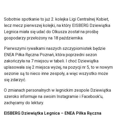
Sobotnie spotkanie to już 2. kolejka Ligi Centralnej Kobiet,
lecz mecz pierwszej kolejki, na kt
óry EISBERG Dziewi
ątka
Legnica miała się udać do Olkusza został na prośbę
gospodarzy przełożony na 18 października.
Pierwszymi rywalkami naszych szczypiornistek będzie
ENEA Piłka Ręczna Poznań, kt
óra poprzedni sezon
zako
ńczyła na 7 miejscu w tabeli. I choć Dziewiątka
uplasowała się 2 miejsca wyżej, na pozycji nr 5, to w nowym
sezonie są to nieco inne zespoły, a więc wszystko może
się zdarzyć.
O zmianach personalnych w legnickim zespole Dziewiątka
szeroko informuje na swoim Instagramie i
Facebook’u
,
zachęcamy do lektury.
EISBERG Dziewiątka Legnica
– ENEA Pi
łka Ręczna