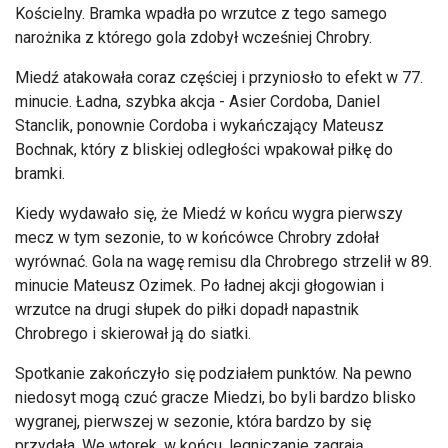
Kościelny. Bramka wpadła po wrzutce z tego samego
narożnika z którego gola zdobył wcześniej Chrobry.
Miedź atakowała coraz częściej i przyniosło to efekt w 77.
minucie. Ładna, szybka akcja - Asier Cordoba, Daniel
Stanclik, ponownie Cordoba i wykańczający Mateusz
Bochnak, który z bliskiej odległości wpakował piłkę do
bramki.
Kiedy wydawało się, że Miedź w końcu wygra pierwszy
mecz w tym sezonie, to w końcówce Chrobry zdołał
wyrównać. Gola na wagę remisu dla Chrobrego strzelił w 89.
minucie Mateusz Ozimek. Po ładnej akcji głogowian i
wrzutce na drugi słupek do piłki dopadł napastnik
Chrobrego i skierował ją do siatki.
Spotkanie zakończyło się podziałem punktów. Na pewno
niedosyt mogą czuć gracze Miedzi, bo byli bardzo blisko
wygranej, pierwszej w sezonie, która bardzo by się
przydała. We wtorek, w końcu, legniczanie zagrają