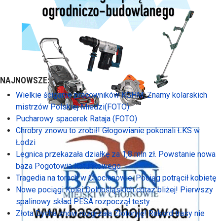
NAJNOWSZE:
Wielkie ściganie pracowników KGHM. Znamy kolarskich
mistrzów Polskiej Miedzi(FOTO)
Pucharowy spacerek Rataja (FOTO)
Chrobry znowu to zrobił! Głogowianie pokonali ŁKS w
Łodzi
Legnica przekazała działkę za 1,8 mln zł. Powstanie nowa
baza Pogotowia Ratunkowego
Tragedia na torach w Chocianowie. Pociąg potrącił kobietę
Nowe pociągi Kolei Dolnośląskich coraz bliżej! Pierwszy
spalinowy skład PESA rozpoczął testy
Złota Dycha znów rozgrzała Złotoryję! Rekord trasy nie