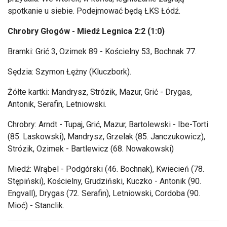
spotkanie u siebie. Podejmować będą ŁKS Łódź.
Chrobry Głogów - Miedź Legnica 2:2 (1:0)
Bramki: Grić 3, Ozimek 89 - Kościelny 53, Bochnak 77.
Sędzia: Szymon Łężny (Kluczbork).
Żółte kartki: Mandrysz, Strózik, Mazur, Grić - Drygas,
Antonik, Serafin, Letniowski.
Chrobry: Arndt - Tupaj, Grić, Mazur, Bartolewski - Ibe-Torti
(85. Laskowski), Mandrysz, Grzelak (85. Janczukowicz),
Strózik, Ozimek - Bartlewicz (68. Nowakowski)
Miedź: Wrąbel - Podgórski (46. Bochnak), Kwiecień (78.
Stępiński), Kościelny, Grudziński, Kuczko - Antonik (90.
Engvall), Drygas (72. Serafin), Letniowski, Cordoba (90.
Mioć) - Stanclik.