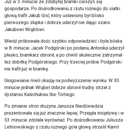
Już w 3. minucie ze zdobytej bramki cieszyli się
gospodarze. Po dośrodkowaniu z rzutu rożnego do siatki
głową trafił Jakub Grić, który ustawiony był blisko
pierwszego słupka i dobrze uderzył nie dając szans
Jakubowi Wrąblowi.
Miedź próbowała dość szybko odpowiedzieć i była bliska
w 8. minucie. Jacek Podgórski po podaniu Antonika uderzył
płasko, bramkarz obronił, a po chwili skutecznie zatrzymał
też dobitkę Podgórskiego. Przy trzeciej próbie Podgórski
nie trafił już w bramkę.
Głogowianie mieli okazję na podwyższenie wyniku. W 30.
minucie jednak Wrąbel dobrze obronił trudny strzał z
dystansu Kalechukwu Ibe-Tortiego.
Po zmianie stron drużyna Janusza Niedźwiedzia
prezentowała się już znacznie lepiej. Przejęła inicjatywę i w
53. minucie zdołała wyrównać. Po dośrodkowaniu Juliusza
Letniowskiego z rzutu rożnego gola głową strzelił Kamil