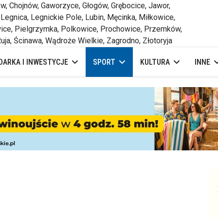
 Chojnów, Gaworzyce, Głogów, Grębocice, Jawor,
 Legnica, Legnickie Pole, Lubin, Męcinka, Miłkowice,
ce, Pielgrzymka, Polkowice, Prochowice, Przemków,
uja, Ścinawa, Wądroże Wielkie, Zagrodno, Złotoryja
ARKA I INWESTYCJE
SPORT
KULTURA
INNE