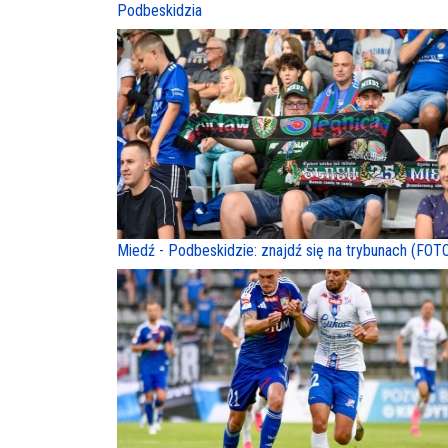
Podbeskidzia
Miedź - Podbeskidzie: znajdź się na trybunach (FOT