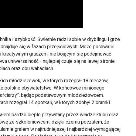
nika i szybkość. Świetnie radzi sobie w dryblingu i grze
 odnajduje się w fazach przejściowych. Może pochwalić
 i kreatywnym graczem, nie bojącym się podejmować
 uniwersalność - najlepiej czuje się na lewej stronie
łach oraz obu wahadłach.
kich młodzieżówek, w których rozegrał 18 meczów,
także polskie obywatelstwo. W końcówce minionego
„Nafciarzy”, będąc podstawowym młodzieżowcem.
żach rozegrał 14 spotkań, w których zdobył 2 bramki.
stałem bardzo ciepło przywitany przez władze klubu oraz
mowę ze szkoleniowcem, dzięki czemu poczułem, że
larnie grałem w najtrudniejszej i najbardziej wymagającej