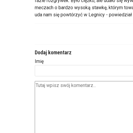
fazie rozgrywek. Było ciężko, ale udało się 
meczach o bardzo wysoką stawkę, którym towa
uda nam się powtórzyć w Legnicy - powiedział
Dodaj komentarz
Imię