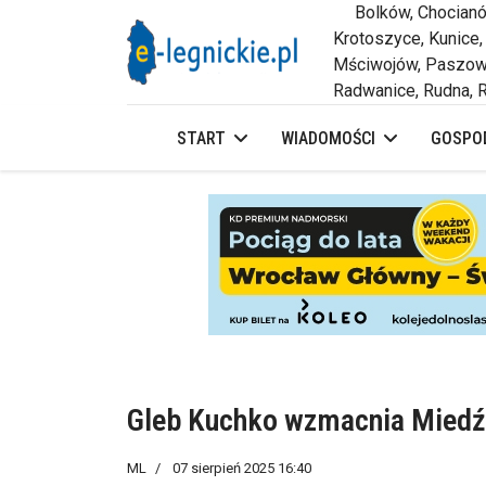
Bolków, Chocianów,
Krotoszyce, Kunice,
Mściwojów, Paszowi
Radwanice, Rudna, R
START
WIADOMOŚCI
GOSPOD
Gleb Kuchko wzmacnia Miedź
ML
07 sierpień 2025 16:40