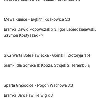
Mewa Kunice - Błękitni Koskowice 5:3
Bramki: Dawid Popowczak x 3, Igor Lebiedziejewski,
Szymon Kostyszak - ?
GKS Warta Bolesławiecka - G
órnik II Z
łotoryja 1 :4
bramki dla Górnika II: Kobza, Strojek 2, Terembułą
Sparta Grębocice - Pogoń Wschowa 3:0
Bramki: Jarosław Helwig x 3