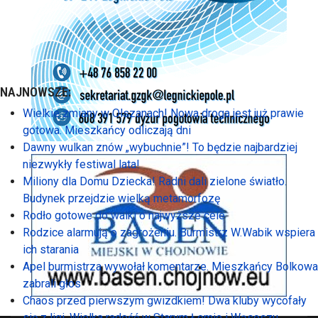
NAJNOWSZE:
Wielkie zmiany w Olszanach! Nowa droga jest już prawie
gotowa. Mieszkańcy odliczają dni
Dawny wulkan znów „wybuchnie”! To będzie najbardziej
niezwykły festiwal lata!
Miliony dla Domu Dziecka! Radni dali zielone światło.
Budynek przejdzie wielką metamorfozę
Rodło gotowe do walki o najwyższe cele
Rodzice alarmują o zagrożeniu. Burmistrz W.Wabik wspiera
ich starania
Apel burmistrza wywołał komentarze. Mieszkańcy Bolkowa
zabrali głos
Chaos przed pierwszym gwizdkiem! Dwa kluby wycofały
się z ligi. Wielka radość w Starym Łomie i Wąsoszu