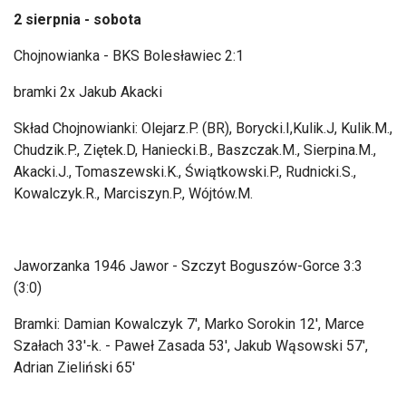
2 sierpnia - sobota
Chojnowianka - BKS Bolesławiec 2:1
bramki 2x Jakub Akacki
Skład Chojnowianki: Olejarz.P
. (BR),
Borycki.I,Kulik.J
,
Kulik.M
.,
Chudzik.P
.,
Ziętek.D
,
Haniecki.B
.,
Baszczak.M
.,
Sierpina.M
.,
Akacki.J
.,
Tomaszewski.K
.,
Świątkowski.P
.,
Rudnicki.S
.,
Kowalczyk.R
.,
Marciszyn.P
.,
W
ójtów.M
.
Jaworzanka 1946 Jawor - Szczyt Bogusz
ów-Gorce 3:3
(3:0)
Bramki: Damian Kowalczyk 7', Marko Sorokin 12', Marce
Sza
łach 33'-k. - Paweł Zasada 53', Jakub Wąsowski 57',
Adrian Zieliński 65'