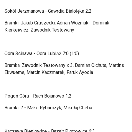
Sok
ó
ł Jerzmanowa - Gawrdia Białołęka 2:2
Bramki: Jakub Gruszecki, Adrian Woźniak - Dominik
Kierkeiwicz, Zawodnik Testowany
Odra Ścinawa - Odra Lubiąż 7:0 (1:0)
Bramka: Zawodnik Testowany x 3, Damian Cichuta, Martins
Ekwueme, Marcin Kaczmarek, Faruk Ayoola
Pogoń G
óra - Ruch Bojanowo 1:2
Bramki: ? - Maks Rybarczyk, Miko
łaj Cheba
Kaczawa Bieniowice - Bazalt Piotrowice 6:3