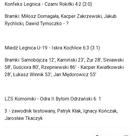
Konfeks Legnica - Czarni Rokitki 4:2 (2:0)
Bramki: Miłosz Domagała, Kacper Zakrzewski, Jakub
Rychlicki, Dawid Tymoczko - ?
Miedź Legnica U-19 - Iskra Kochlice 6:3 (3:1)
Bramki: Samob
ójcza 12’, Kami
ński 23’, Żur 28’, Siniawski
58’, Guściora 80’, Rzepniewski 86’ - Kacper Kwiatkowski
28', Łukasz Winnik 53', Jan Mędorowicz 55'
LZS Komorniki - Odra II Bytom Odrzański 6: 1
3 - zawodnik testowany, Patryk Kłak, Ignacy Kończak,
Jarosław Tkaczyk