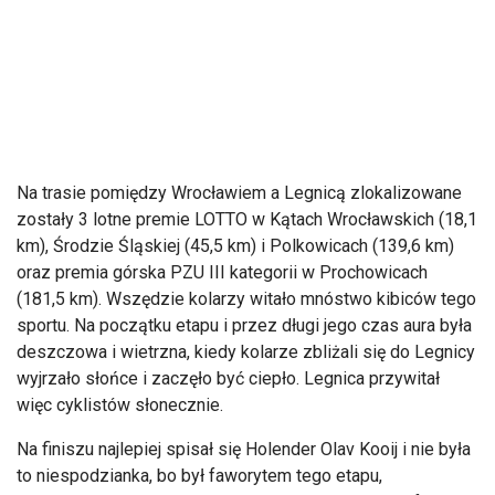
Na trasie pomiędzy Wrocławiem a Legnicą zlokalizowane
zostały 3 lotne premie LOTTO w Kątach Wrocławskich (18,1
km), Środzie Śląskiej (45,5 km) i Polkowicach (139,6 km)
oraz premia g
órska PZU III kategorii w Prochowicach
(181,5 km). Wszędzie kolarzy witało mnóstwo kibiców tego
sportu. Na początku etapu i przez długi jego czas aura była
deszczowa i wietrzna, kiedy kolarze zbliżali się do Legnicy
wyjrzało słońce i zaczęło być ciepło. Legnica przywitał
więc cyklistów słonecznie.
Na finiszu najlepiej spisał się Holender Olav Kooij i nie była
to niespodzianka, bo był faworytem tego etapu,