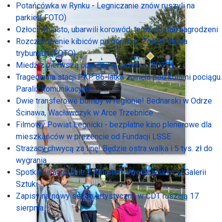
Potańcówka w Rynku - Legniczanie znów ruszyli na
parkiet( FOTO)
Ozłocili miasto, ubarwili korowód, teraz zostali nagrodzeni
Rozczarowanie kibiców po porażce. Znajdź się na
trybunach (FOTO)
Miedź z pierwszą porażką w sezonie (FOTO)
Tragedia na stacji PKP. 86-latka zginęła pod kołami pociągu.
Paraliż komunikacyjny
Dwie transferowe bomby w regionie! Bednarski w Odrze
Ścinawa, Wacławczyk w Arce Trzebnice
Filmowy Powiat Legnicki - bezpłatne kino plenerowe dla
mieszkańców w prezencie od Fundacji LSSE
Strażacy chwycą za linę! Będzie ostra walka i 5 tys. zł do
wygrania
Spotkanie autorskie z Albertem Wrotnowskim w Galerii
Sztuki
Zapisy na nowy sezon artystyczny w CDT ruszają 17
sierpnia