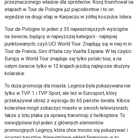
przeznaczonego właśnie dla sprinterów. Kooij triumfował na
etapach w Tour de Pologne już pięciokrotnie i to on
wyjedzie na drugi etap w Karpaczu w żółtej koszulce lidera.
Tour de Pologne to jeden z 35 najważniejszych wyścigów
na świecie, będący w najwyższej kategorii - najlepiej
punktowanych, czyli UCI World Tour. Znajdują się w niej m.in.
Tour de France, Giro d'Italia czy Vuelta Espana. W tej części
Europy w World Tour znajduje się tylko polski tour, a na
całym świecie tylko w 12 krajach jeżdżą najlepsze drużyny
kolarskie.
To duża promocja dla miasta. Legnica była pokazywana nie
tylko w TVP 1 i TVP Sport, ale też w Eurosport, który
przekazywał obraz z wyścigu do 65 państw świata. Kibice
kolarstwa mogli zobaczyć miasto w swoich telewizorach,
także z lotu ptaka za sprawą transmisji z helikoptera. To
niewątpliwie był jeden z głównych elementów
promocyjnych Legnicy, która chce mocno się pokazywać i
ściągać turystów. Niewątpliwie wkład finansowy w to