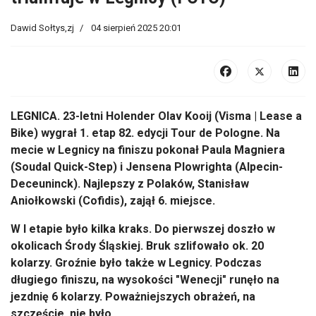
Dawid Sołtys,zj
04 sierpień 2025 20:01
LEGNICA. 23-letni Holender
Olav
Kooij
(
Visma
|
Lease
a
Bike
) wygrał 1. etap 82. edycji Tour de
Pologne
. Na
mecie w Legnicy na finiszu pokonał Paula
Magniera
(
Soudal
Quick
-Step) i Jensena
Plowrighta
(
Alpecin-
Deceuninck
). Najlepszy z Polak
ów, Stanis
ław
Aniołkowski
(Cofidis), zajął 6. miejsce.
W I etapie było kilka kraks. Do pierwszej doszło w
okolicach Środy Śląskiej. Bruk szlifowało ok. 20
kolarzy. Groźnie było także w Legnicy. Podczas
długiego finiszu, na wysokości "Wenecji" runęło na
jezdnię 6 kolarzy. Poważniejszych obrażeń, na
szczęście, nie było.