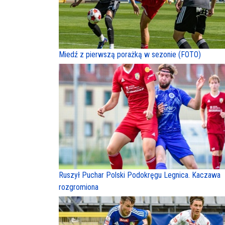
Miedź z pierwszą porażką w sezonie (FOTO)
Ruszył Puchar Polski Podokręgu Legnica. Kaczawa
rozgromiona