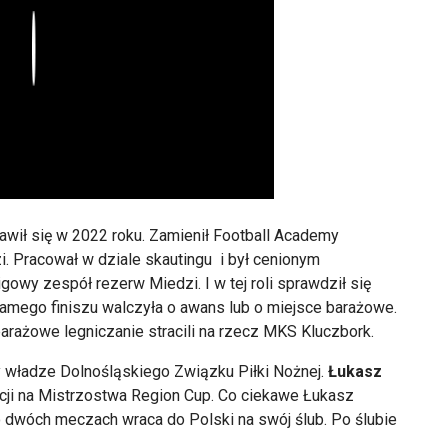
Play
ojawił się w 2022 roku. Zamienił Football Academy
i. Pracował w dziale skautingu i był cenionym
igowy zespół rezerw Miedzi. I w tej roli sprawdził się
amego finiszu walczyła o awans lub o miejsce barażowe.
arażowe legniczanie stracili na rzecz MKS Kluczbork.
ły władze Dolnośląskiego Związku Piłki Nożnej.
Łukasz
cji na Mistrzostwa Region Cup. Co ciekawe Łukasz
po dwóch meczach wraca do Polski na swój ślub. Po ślubie