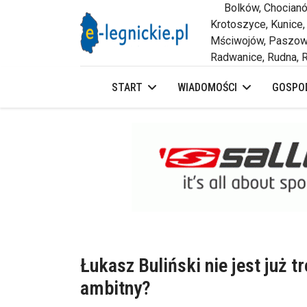
Bolków, Chocianów,
Krotoszyce, Kunice,
Mściwojów, Paszowi
Radwanice, Rudna, R
START
WIADOMOŚCI
GOSPOD
Łukasz Buliński nie jest już t
ambitny?