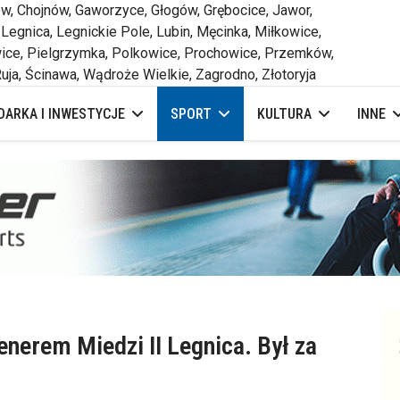
 Chojnów, Gaworzyce, Głogów, Grębocice, Jawor,
 Legnica, Legnickie Pole, Lubin, Męcinka, Miłkowice,
ce, Pielgrzymka, Polkowice, Prochowice, Przemków,
uja, Ścinawa, Wądroże Wielkie, Zagrodno, Złotoryja
ARKA I INWESTYCJE
SPORT
KULTURA
INNE
renerem Miedzi II Legnica. Był za