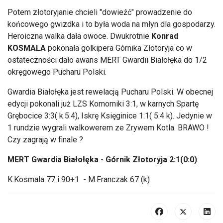
Potem złotoryjanie chcieli "dowieźć" prowadzenie do
końcowego gwizdka i to była woda na młyn dla gospodarzy.
Heroiczna walka dała owoce. Dwukrotnie
Konrad
KOSMALA
pokonała golkipera Górnika Złotoryja co w
ostateczności dało awans MERT Gwardii Białołęka do 1/2
okręgowego Pucharu Polski.
Gwardia Białołęka jest rewelacją Pucharu Polski. W obecnej
edycji pokonali już LZS Komorniki 3:1, w karnych Spartę
Grębocice 3:3( k.5:4), Iskrę Księginice 1:1( 5:4 k). Jedynie w
1 rundzie wygrali walkowerem ze Zrywem Kotla. BRAWO !
Czy zagrają w finale ?
MERT Gwardia Białołęka - Górnik Złotoryja 2:1(0:0)
K.Kosmala 77 i 90+1 - M.Franczak 67 (k)