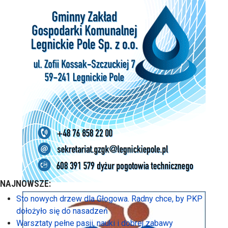
NAJNOWSZE:
Sto nowych drzew dla Głogowa. Radny chce, by PKP
dołożyło się do nasadzeń
Warsztaty pełne pasji, nauki i dobrej zabawy