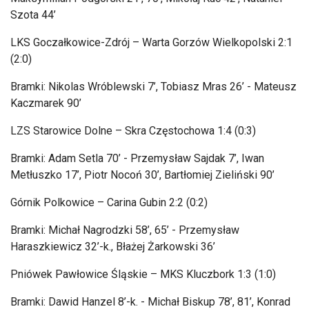
Szota 44’
LKS Goczałkowice-Zdr
ój
– Warta Gorz
ów Wielkopolski 2:1
(2:0)
Bramki: Nikolas Wróblewski 7’, Tobiasz
Mras
26’ - Mateusz
Kaczmarek 90’
LZS Starowice Dolne
– Skra Cz
ęstochowa 1:4 (0:3)
Bramki: Adam
Setla
70’ - Przemysław Sajdak 7’, Iwan
Metłuszko
17’, Piotr Nocoń 30’, Bartłomiej Zieliński 90’
G
órnik Polkowice
– Carina Gubin 2:2 (0:2)
Bramki: Micha
ł
Nagrodzki
58’, 65’ - Przemysław
Haraszkiewicz
32’-k., Błażej
Żarkowski
36’
Pni
ówek Paw
łowice Śląskie
– MKS Kluczbork 1:3 (1:0)
Bramki: Dawid Hanzel 8’-k. - Micha
ł Biskup 78’, 81’, Konrad