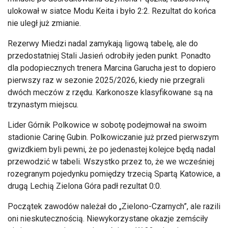
ulokował w siatce Modu Keita i było 2:2. Rezultat do końca
nie uległ już zmianie.
Rezerwy Miedzi nadal zamykają ligową tabelę, ale do
przedostatniej Stali Jasień odrobiły jeden punkt. Ponadto
dla podopiecznych trenera Marcina Garucha jest to dopiero
pierwszy raz w sezonie 2025/2026, kiedy nie przegrali
dw
óch meczów z rz
ędu. Karkonosze klasyfikowane są na
trzynastym miejscu.
Lider G
órnik Polkowice w sobot
ę podejmował na swoim
stadionie Carinę Gubin. Polkowiczanie już przed pierwszym
gwizdkiem byli pewni, że po jedenastej kolejce będą nadal
przewodzić w tabeli. Wszystko przez to, że we wcześniej
rozegranym pojedynku pomiędzy trzecią Spartą Katowice, a
drugą Lechią Zielona G
óra pad
ł rezultat 0:0.
Początek zawod
ów nale
żał do
„Zielono-Czarnych”, ale razili
oni nieskuteczno
ścią. Niewykorzystane okazje zemściły