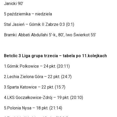
Janicki 90’
5 października
– niedziela
Stal Jasie
ń
– G
órnik II Zabrze 0:3 (0:1)
Bramki:
Abbati
Abdullahi 5’-k., 80’, Iwo
Świerkot 55’
Betclic
3 Liga grupa trzecia
– tabela po 11.kolejkach
1.G
órnik Polkowice
– 24 pkt. (20:11)
2.Lechia Zielona G
óra
– 22 pkt. (24:7)
3.Sparta Katowice – 22 pkt. (15:7)
4.LKS Gocza
łkowice-Zdr
ój
– 19 pkt. (20:10)
5.Polonia Nysa – 18 pkt. (21:14)