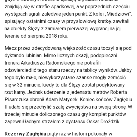
znajdują się w strefie spadkowej, a w poprzednich sześciu
występach ugrali zaledwie jeden punkt. Z kolei
„Miedziowi”,
spisuj
ący ostatnimi czasy w przysłowiową kratkę, zawitali
na obiekty Ślęzy z zamiarem pierwszej wygranej na jej
terenie od sierpnia 2018 roku.
Mecz przez zdecydowaną większość czasu toczył się pod
dyktando lubinian. Mimo licznych okazji, podopieczni
trenera Arkadiusza Radomskiego nie potrafili
odzwierciedlić tego stanu rzeczy na tablicy wynik
ów. Jakby
tego by
ło mało, niewykorzystane szanse mogły zemścić
się w 32 minucie, kiedy to dla Ślęzy został podyktowany
rzut karny. Jednak uderzenie z jedenastu metr
ów Roberta
Pisarczuka obroni
ł Adam Matysek. Koniec końc
ów Zag
łębiu
II udało się przechylić szalę zwycięstwa na swoją stronę. W
trzeciej minucie doliczonego czasu gry komplet punkt
ów
zapewni
ł ładnym strzałem z dystansu Oskar Droździk.
Rezerwy Zagłębia
piąty raz w historii pokonały w