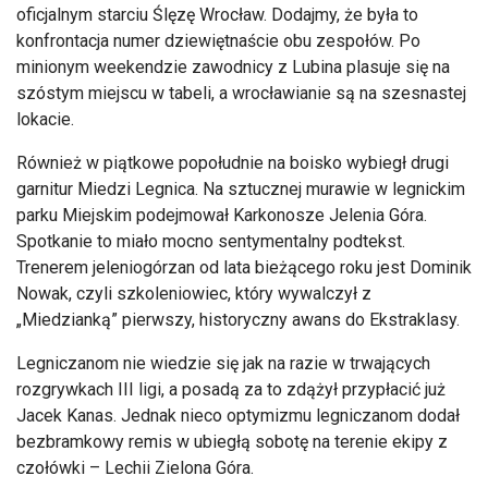
oficjalnym starciu Ślęzę Wrocław. Dodajmy, że była to
konfrontacja numer dziewiętnaście obu zespoł
ów. Po
minionym weekendzie zawodnicy z Lubina plasuje si
ę na
sz
óstym miejscu w tabeli, a wroc
ławianie są na szesnastej
lokacie.
R
ównie
ż w piątkowe popołudnie na boisko wybiegł drugi
garnitur Miedzi Legnica. Na sztucznej murawie w legnickim
parku Miejskim podejmował Karkonosze Jelenia G
óra.
Spotkanie to mia
ło mocno sentymentalny podtekst.
Trenerem jeleniog
órzan od lata bie
żącego roku jest Dominik
Nowak, czyli szkoleniowiec, kt
óry wywalczy
ł z
„Miedziank
ą” pierwszy, historyczny awans do Ekstraklasy.
Legniczanom nie wiedzie się jak na razie w trwających
rozgrywkach III ligi, a posadą za to zdążył przypłacić już
Jacek Kanas. Jednak nieco optymizmu legniczanom dodał
bezbramkowy remis w ubiegłą sobotę na terenie ekipy z
czoł
ówki
– Lechii Zielona G
óra.