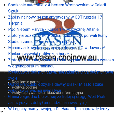
Spotkanie autorskie z Albertem Wrotnowskim w Galerii
Sztuki
Zapisy na nowy sezon artystyczny w CDT ruszają 17
sierpnia
Pod Niebem Paryża - Koncert w Muzycznej Altanie
Złotoryja oszalała! Mr Polska i Kubańczyk porwali tłumy.
Stadion zamienił się w wielką imprezę!
Marcin Jankowski nowym dyrektorem I LO w Jaworze!
Konkurs wywołał polityczną burzę
Złotoryja dostała „Brylant”! 10 firm wyniosło miasto wysoko
w ogólnopolskim rankingu
Krwiodawcy dali mu nazwę, mieszkańcy chcą dać mu nowe
życie
Regulamin portalu
Ogród Francuski odzyska dawny blask! Miasto szuka
Polityka cookies
wykonawcy ważnej inwestycji
Polityka prywatności i klauzula informacyjna
Gmina Zagrodno bierze się za kolejną drogę. Wójt Piotr
Janczyszyn zdobył pieniądze na inwestycję!
W Legnicy mamy swojego Dr. Hausa. Ten naprawdę leczy