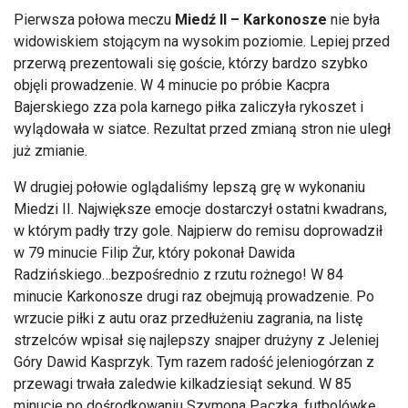
Pierwsza po
łowa meczu
Miedź II
– Karkonosze
nie by
ła
widowiskiem stojącym na wysokim poziomie. Lepiej przed
przerwą prezentowali się goście, kt
órzy bardzo szybko
obj
ęli prowadzenie. W 4 minucie po pr
óbie Kacpra
Bajerskiego zza pola karnego pi
łka zaliczyła rykoszet i
wylądowała w siatce. Rezultat przed zmianą stron nie uległ
już zmianie.
W drugiej połowie oglądaliśmy lepszą grę w wykonaniu
Miedzi II. Największe emocje dostarczył ostatni kwadrans,
w kt
órym pad
ły trzy gole. Najpierw do remisu doprowadził
w 79 minucie Filip Żur, kt
óry pokona
ł Dawida
Radzińskiego…bezpośrednio z rzutu rożnego! W 84
minucie Karkonosze drugi raz obejmują prowadzenie. Po
wrzucie piłki z autu oraz przedłużeniu zagrania, na listę
strzelc
ów wpisa
ł się najlepszy snajper drużyny z Jeleniej
G
óry Dawid Kasprzyk. Tym razem rado
ść jeleniog
órzan z
przewagi trwa
ła zaledwie kilkadziesiąt sekund. W 85
minucie po dośrodkowaniu Szymona Pączka, futbol
ówk
ę