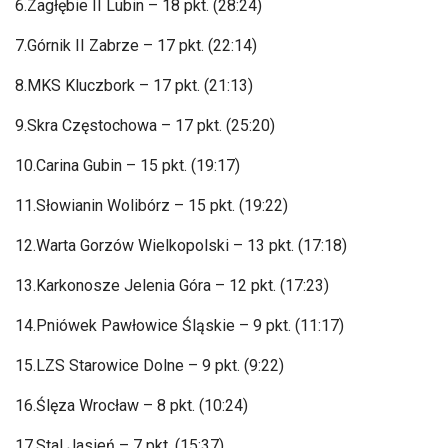
6.Zag
łębie II Lubin
– 18 pkt. (28:24)
7.G
órnik II Zabrze
– 17 pkt. (22:14)
8.MKS Kluczbork – 17 pkt. (21:13)
9.Skra Cz
ęstochowa
– 17 pkt. (25:20)
10.Carina Gubin – 15 pkt. (19:17)
11.S
łowianin Wolib
órz
– 15 pkt. (19:22)
12.Warta Gorz
ów Wielkopolski
– 13 pkt. (17:18)
13.Karkonosze Jelenia G
óra
– 12 pkt. (17:23)
14.Pni
ówek Paw
łowice Śląskie
– 9 pkt. (11:17)
15.LZS Starowice Dolne – 9 pkt. (9:22)
16.
Ślęza Wrocław
– 8 pkt. (10:24)
17.Stal Jasie
ń
– 7 pkt. (15:37)