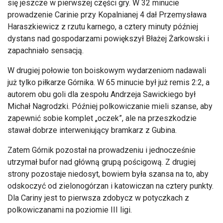
się jeszcze w pierwszej części gry. W 32 minucie
prowadzenie Carinie przy Kopalnianej 4 dał Przemysława
Haraszkiewicz z rzutu karnego, a cztery minuty p
ó
źniej
dystans nad gospodarzami powiększył Błażej Żarkowski i
zapachniało sensacją.
W drugiej połowie ton boiskowym wydarzeniom nadawali
już tylko piłkarze G
órnika. W 65 minucie by
ł już remis 2:2, a
autorem obu goli dla zespołu Andrzeja Sawickiego był
Michał Nagrodzki. P
ó
źniej polkowiczanie mieli szanse, aby
zapewnić sobie komplet
„oczek”, ale na przeszkodzie
stawa
ł dobrze interweniujący bramkarz z Gubina.
Zatem G
órnik pozosta
ł na prowadzeniu i jednocześnie
utrzymał bufor nad gł
ówn
ą grupą pościgową. Z drugiej
strony pozostaje niedosyt, bowiem była szansa na to, aby
odskoczyć od zielonog
órzan i katowiczan na cztery punkty.
Dla Cariny jest to pierwsza zdobycz w potyczkach z
polkowiczanami na poziomie III ligi.