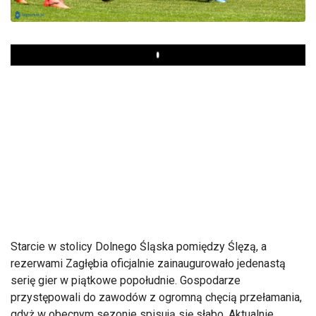
Play
Starcie w stolicy Dolnego Śląska pomiędzy Ślęzą, a
rezerwami Zagłębia oficjalnie zainaugurowało jedenastą
serię gier w piątkowe popołudnie. Gospodarze
przystępowali do zawod
ów z ogromn
ą chęcią przełamania,
gdyż w obecnym sezonie spisują się słabo. Aktualnie