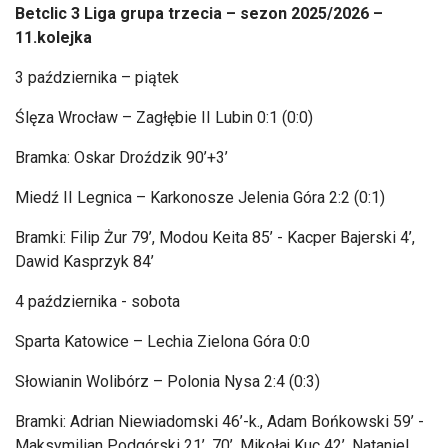
Betclic 3 Liga grupa trzecia
– sezon 2025/2026 –
11.kolejka
3 pa
ździernika
– pi
ątek
Ślęza Wrocław
– Zag
łębie II Lubin 0:1 (0:0)
Bramka: Oskar Droździk 90’+3’
Miedź II Legnica
– Karkonosze Jelenia G
óra 2:2 (0:1)
Bramki: Filip
Żur 79’, Modou Keita 85’ - Kacper Bajerski 4’,
Dawid Kasprzyk 84’
4 października - sobota
Sparta Katowice
– Lechia Zielona G
óra 0:0
S
łowianin Wolib
órz
– Polonia Nysa 2:4 (0:3)
Bramki: Adrian Niewiadomski 46’-k., Adam Bo
ńkowski 59’ -
Maksymilian Podg
órski 21’, 70’, Miko
łaj Kuc 42’, Nataniel