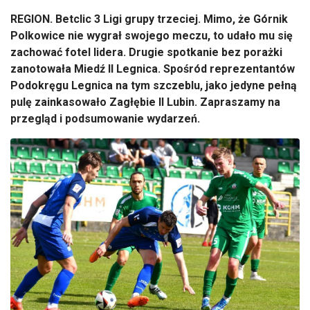
REGION.
Betclic
3 Ligi grupy trzeciej. Mimo,
że G
órnik
Polkowice nie wygra
ł swojego meczu, to udało mu się
zachować fotel lidera. Drugie spotkanie bez porażki
zanotowała Miedź II Legnica. Spośr
ód reprezentantów
Podokr
ęgu Legnica na tym szczeblu, jako jedyne pełną
pulę zainkasowało Zagłębie II Lubin. Zapraszamy na
przegląd i podsumowanie wydarzeń.