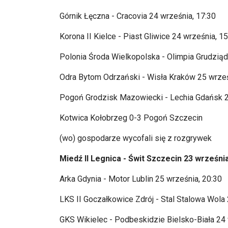
G
órnik
Łęczna - Cracovia 24 września, 17:30
Korona II Kielce - Piast Gliwice 24 września, 1
Polonia Środa Wielkopolska - Olimpia Grudziąd
Odra Bytom Odrzański - Wisła Krak
ów 25 wrze
Pogoń Grodzisk Mazowiecki - Lechia Gdańsk 2
Kotwica Kołobrzeg 0-3 Pogoń Szczecin
(wo) gospodarze wycofali się z rozgrywek
Miedź II Legnica - Świt Szczecin 23 wrześni
Arka Gdynia - Motor Lublin 25 września, 20:30
LKS II Goczałkowice Zdr
ój - Stal Stalowa Wola
GKS Wikielec - Podbeskidzie Bielsko-Biała 24 