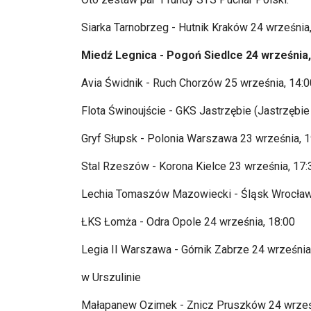
Siarka Tarnobrzeg - Hutnik Krak
ów 24 wrze
śnia
Miedź Legnica - Pogoń Siedlce 24 września,
Avia Świdnik - Ruch Chorz
ów 25 wrze
śnia, 14:
Flota Świnoujście - GKS Jastrzębie (Jastrzębie
Gryf Słupsk - Polonia Warszawa 23 września, 1
Stal Rzesz
ów - Korona Kielce 23 wrze
śnia, 17:
Lechia Tomasz
ów Mazowiecki -
Śląsk Wrocław
ŁKS Łomża - Odra Opole 24 września, 18:00
Legia II Warszawa - G
órnik Zabrze 24 wrze
śnia
w Urszulinie
Małapanew
Ozimek - Znicz Pruszk
ów 24 wrze