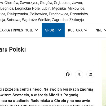
 Chojnów, Gaworzyce, Głogów, Grębocice, Jawor,
 Legnica, Legnickie Pole, Lubin, Męcinka, Miłkowice,
ce, Pielgrzymka, Polkowice, Prochowice, Przemków,
uja, Ścinawa, Wądroże Wielkie, Zagrodno, Złotoryja
ARKA I INWESTYCJE
SPORT
KULTURA
INNE
aru Polski
i szczebla centralnego. Na swoich boiskach zagrają
Świtem Szczecin, a w środę Miedź z Pogonią
ansu na stadionie Radomiaka a Chrobry na murawie