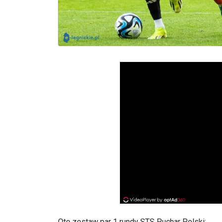
Oto zestaw par 1 rundy STS Puchar Polski: