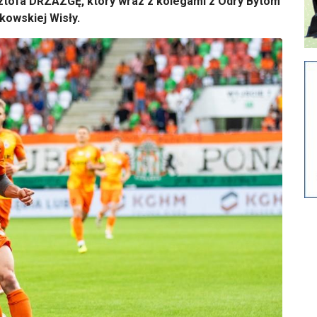
sztofa DRZAZGĘ, który wraz z kolegami z Odry Bytom
kowskiej Wisły.