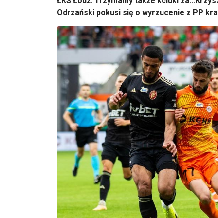
ŁKS Łódź. Trzymamy także kciuki za...Krzy
Odrzański pokusi się o wyrzucenie z PP kra