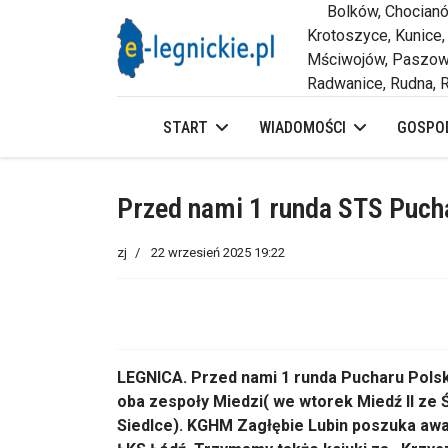
Bolków, Chocianów,
Krotoszyce, Kunice,
Mściwojów, Paszowi
Radwanice, Rudna, R
START
WIADOMOŚCI
GOSPOD
Przed nami 1 runda STS Puch
zj
22 wrzesień 2025 19:22
LEGNICA. Przed nami 1 runda Pucharu Polsk
oba zespoły Miedzi( we wtorek Miedź II ze 
Siedlce). KGHM Zagłębie Lubin poszuka aw