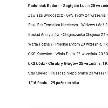
Radomiak Radom - Zagłębie Lubin 25 wrześn
Zawisza Bydgoszcz - GKS Tychy 24 września, 
Bruk-Bet
Termalica
Nieciecza - Widzew Ł
ód
ź 2
Beskid Andrych
ów - Chojniczanka Chojnice 24 
Warta Poznań - Polonia Bytom 23 września, 17
GKS Katowice - Wisła Płock 23 września, 20:30
ŁKS Ł
ód
ź - Chrobry Głog
ów 25 wrze
śnia, 19
Stal Mielec - Puszcza Niepołomice 23 wrześni
1/16 finału - 29 października