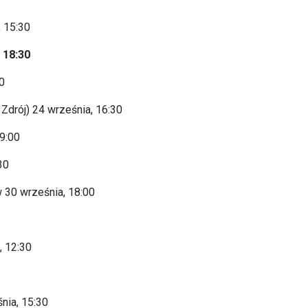
, 15:30
 18:30
00
 Zdr
ój) 24 wrze
śnia, 16:30
9:00
30
 30 września, 18:00
, 12:30
śnia, 15:30