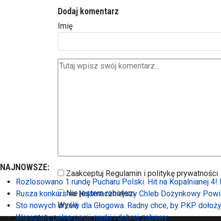
Dodaj komentarz
Imię
NAJNOWSZE:
Zaakceptuj Regulamin i politykę prywatności
Rozlosowano 1 rundę Pucharu Polski. Hit na Kopalnianej 4
Nie jestem robotem
Rusza konkurs na Najsmaczniejszy Chleb Dożynkowy Powia
Wyślij
Sto nowych drzew dla Głogowa. Radny chce, by PKP dołoży
Warsztaty pełne pasji, nauki i dobrej zabawy