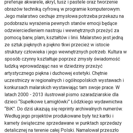
preferuje akwarele, akryl, tusz i pastele oraz tworzenie
obrazów techniką cyfrową w programie komputerowym.
Jego malarstwo cechuje zmysłowa potrzeba przekazu na
podobraziu wyrażenia pewnych stanów emocji będące
odzwierciedleniem nastroju i wewnętrznych przeżyć za
pomocą barw, plam, kształtów i linii. Malarstwo jest jedną
ze sztuk pięknych a piękno tkwi przecież w istocie
struktury człowieka i jego wewnętrznych potrzeb. Kultura w
sposób czynny kształtuje poprzez zmysły świadomość
ludzką wprowadzając nas w dziedziny przeżyć
artystycznego piękna i duchowej estetyki. Chętnie
uczestniczy w regionalnych i ogólnopolskich wystawach i
konkursach malarskich wystawiając tam swoje prace. W
latach 2000 - 2013 ilustrował pismo szaradziarskie dla
dzieci “Supełkowe Łamigłówki” Łódzkiego wydawnictwa
“BiK”. Do dziś ukazują się reprinty archiwalnych numerów.
Według jego projektów produkowane były też kartki i
karnety świąteczne sprzedawane w punktach sprzedaży
detalicznej na terenie całej Polski. Namalował przeszło