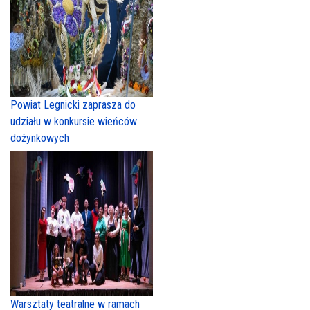
Powiat Legnicki zaprasza do
udziału w konkursie wieńców
dożynkowych
Warsztaty teatralne w ramach