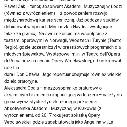
Paweł Żak – tenor, absolwent Akademii Muzycznej w Łodzi
(również z wyróżnieniem) – z powodzeniem rozwija
międzynarodową karierę sceniczną. Już podczas studiów
debiutował w operach Moniuszki i Haydna, występując
także za granicą. Na swoim koncie ma współpracę z
teatrami operowymi w Norwegii, Włoszech i Turynie (Teatro
Regio), gdzie uczestniczył w prestiżowych programach dla
młodych śpiewaków. Występował m.in. w Teatro dell’Opera
di Roma oraz na scenie Opery Wrocławskiej, gdzie kreował
role Lin
dora i Don Ottavia. Jego repertuar obejmuje również wielkie
dzieła oratoryjne.
Aleksandra Opała – mezzosopran koloraturowy o
aksamitnym brzmieniu i imponującej wirtuozerii – należy do
grona wyrazistych artystek młodego pokolenia.
Absolwentka Akademii Muzycznej w Krakowie (z
wyróżnieniem), od 2017 roku jest solistką Opery
Wrocławskiej, gdzie zadebiutowała jako Angelina w „La