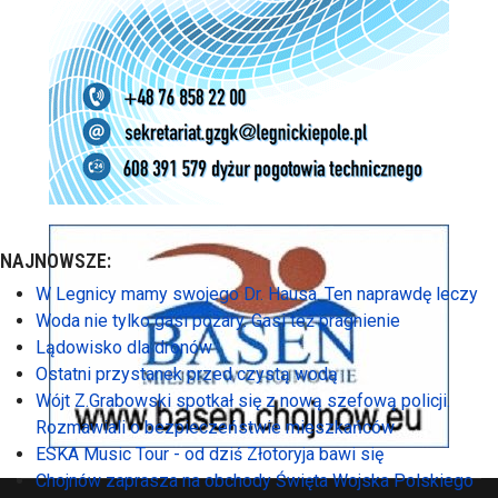
NAJNOWSZE:
W Legnicy mamy swojego Dr. Hausa. Ten naprawdę leczy
Woda nie tylko gasi pożary. Gasi też pragnienie
Lądowisko dla dronów
Ostatni przystanek przed czystą wodą
Wójt Z.Grabowski spotkał się z nową szefową policji.
Rozmawiali o bezpieczeństwie mieszkańców
ESKA Music Tour - od dziś Złotoryja bawi się
Chojnów zaprasza na obchody Święta Wojska Polskiego