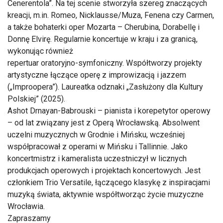
Cenerentola”. Na tej scenie stworzyła szereg znaczących
kreacji, m.in. Romeo, Nicklausse/Muza, Fenena czy Carmen,
a także bohaterki oper Mozarta – Cherubina, Dorabellę i
Donnę Elvirę. Regularnie koncertuje w kraju i za granicą,
wykonując również
repertuar oratoryjno-symfoniczny. Współtworzy projekty
artystyczne łączące operę z improwizacją i jazzem
(„Improopera”). Laureatka odznaki „Zasłużony dla Kultury
Polskiej” (2025).
Ashot Drnayan-Babrouski – pianista i korepetytor operowy
– od lat związany jest z Operą Wrocławską. Absolwent
uczelni muzycznych w Grodnie i Mińsku, wcześniej
współpracował z operami w Mińsku i Tallinnie. Jako
koncertmistrz i kameralista uczestniczył w licznych
produkcjach operowych i projektach koncertowych. Jest
członkiem Trio Versatile, łączącego klasykę z inspiracjami
muzyką świata, aktywnie współtworząc życie muzyczne
Wrocławia.
Zapraszamy