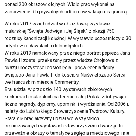
ponad 200 obrazów olejnych. Wiele prac wykonał na
zamówienie dla prywatnych odbiorców w kraju i zagranicą.
W roku 2017 wziął udział w objazdowej wystawie
malarskiej “Święta Jadwiga i Jej Śląsk” z okazji 750
rocznicy kanonizacji księżnej. W wystawie uczestniczyło 30
artystów rocławskich i dolnośląskich.
W roku 2019 namalowany przez niego portret papieża Jana
Pawła II został przekazany przez władze Chojnowa z
okazji uroczystości odsłonięcia i poświęcenia figury
świętego Jana Pawła II do kościoła Najświętszego Serca
we francuskim mieście Commentry.
Brał udział w przeszło 140 wystawach zbiorowych i
konkursach malarskich na terenie całej Polski zdobywając
liczne nagrody, dyplomy, upominki i wyróżnienia. Od 2006 r.
należy do Lubińskiego Stowarzyszenia Twórców Kultury.
Stara się brać aktywny udział we wszystkich
organizowanych wystawach stowarzyszenia tworząc tu
przeważnie obrazy o tematyce zagłębia miedziowego i nie